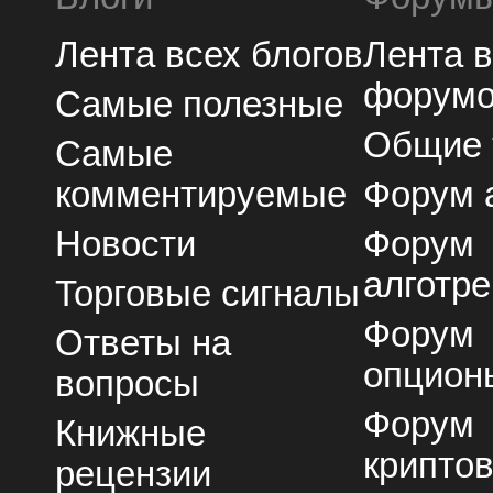
Лента всех блогов
Лента 
форум
Самые полезные
Общие
Самые
комментируемые
Форум 
Новости
Форум
алготре
Торговые сигналы
Форум
Ответы на
опцион
вопросы
Форум
Книжные
крипто
рецензии