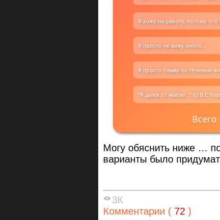
Я хожу на работу, потому что
Я просто не вижу иного...
Я просто плыву по течению жи
"Я далёк от мысли .." (с) В.С.
Всего
Могу обяснить ниже … п
варианты было придумат
3К
Комментарии (
72
)