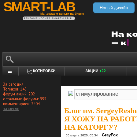
SMART-LAB
Новый дизайн
Мы делаем деньги на бирже
РЕКЛАМА • CONFA.SMART-LAB.RU
КОТИРОВКИ
АКЦИИ
+22
За сегодня
Топиков: 148
форум акций: 202
остальные форумы: 995
комментариев: 2404
за месяц
Блог им. SergeyResh
Я ХОЖУ НА РАБО
НА КАТОРГУ?
|
GrayFox
05 марта 2020, 05:34