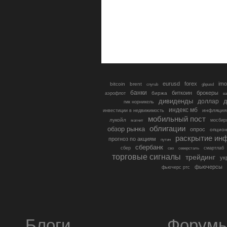
eurusd
forex
imo
bitcoin
brent
cnyrub
gbpusd
банки
биткоин
брокеры
биржа
аэрофлот
в
дивиденды
доллар
д
гмк норникель
индекс мб
инфляция
инвестиции в недвижимость
мобильный пост
лукойл
мосбир
магнит
облигации
обзор рынка
опрос
опцио
раскрытие ин
прогноз по акциям
путин
сбербанк
сбер
северсталь
смартлаб
сво
торговые сигналы
трейдинг
ук
фьючерсы
фьючерс ртс
Блоги
Форум