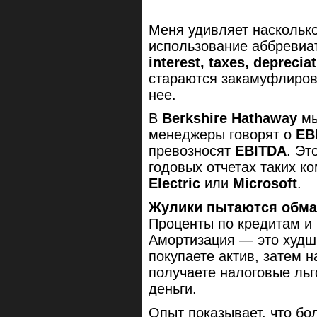
Меня удивляет наскольк
использование аббреви
interest, taxes, deprecia
стараются закамуфлиров
нее.
В
Berkshire Hathaway
мы
менеджеры говорят о
EB
превозносят
EBITDA
. Эт
годовых отчетах таких к
Electric
или
Microsoft
.
Жулики пытаются обман
Проценты по кредитам и
Амортизация — это худши
покупаете актив, затем н
получаете налоговые льг
деньги.
Опыт показывает, что бо