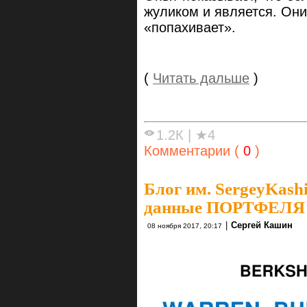
жуликом и является. Они
«попахивает».
(
Читать дальше
)
1.2К
|
★4
Комментарии (
0
)
Блог им. SergeyKash
данные ПОРТФЕЛ
|
Сергей Кашин
08 ноября 2017, 20:17