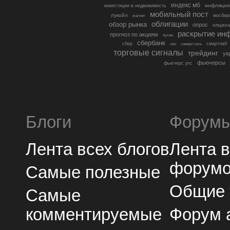
индекс мб
инфляция
инвестиции в недвижимость
мобильный пост
лукойл
мосбир
магнит
облигации
обзор рынка
опрос
опцио
раскрытие ин
прогноз по акциям
путин
сбербанк
сбер
северсталь
смартлаб
сво
торговые сигналы
трейдинг
ук
фьючерсы
фьючерс ртс
Блоги
Форум
Лента всех блогов
Лента 
форум
Самые полезные
Общие
Самые
комментируемые
Форум 