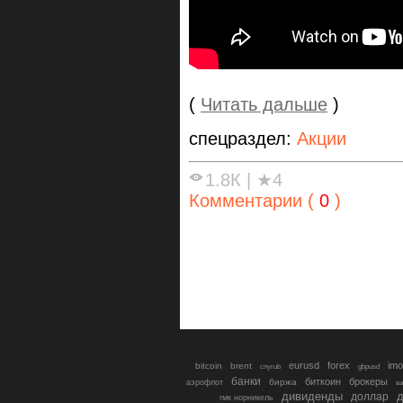
(
Читать дальше
)
спецраздел:
Акции
1.8К
|
★4
Комментарии (
0
)
eurusd
forex
imo
bitcoin
brent
cnyrub
gbpusd
банки
биткоин
брокеры
биржа
аэрофлот
в
дивиденды
доллар
д
гмк норникель