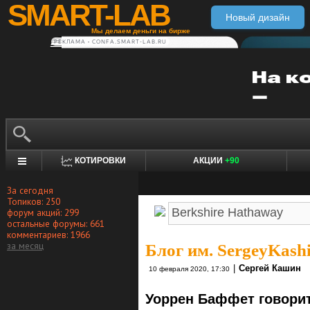
SMART-LAB
Новый дизайн
Мы делаем деньги на бирже
РЕКЛАМА • CONFA.SMART-LAB.RU
КОТИРОВКИ
АКЦИИ
+90
За сегодня
Топиков: 250
форум акций: 299
остальные форумы: 661
комментариев: 1966
за месяц
Блог им. SergeyKash
|
Сергей Кашин
10 февраля 2020, 17:30
Уоррен Баффет говорит 