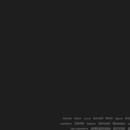
eurusd
forex
imo
bitcoin
brent
cnyrub
gbpusd
банки
биткоин
брокеры
биржа
аэрофлот
в
дивиденды
доллар
д
гмк норникель