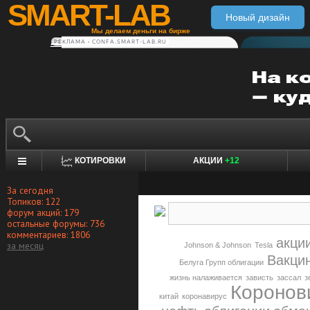
SMART-LAB
Новый дизайн
Мы делаем деньги на бирже
РЕКЛАМА • CONFA.SMART-LAB.RU
КОТИРОВКИ
АКЦИИ
+12
За сегодня
Топиков: 122
форум акций: 179
остальные форумы: 736
комментариев: 1806
акци
за месяц
Johnson & Johnson
Tesla
Вакци
Белуга Групп облигации
жизнь налаживается
зависть
зассал
з
Коронов
китай
коронавирус