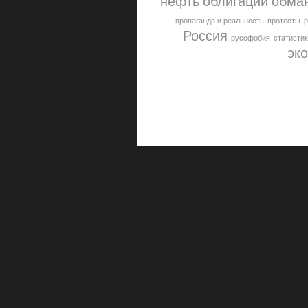
нефть
облигации
обма
пропаганда и реальность
протесты
Россия
русофобия
статисти
эк