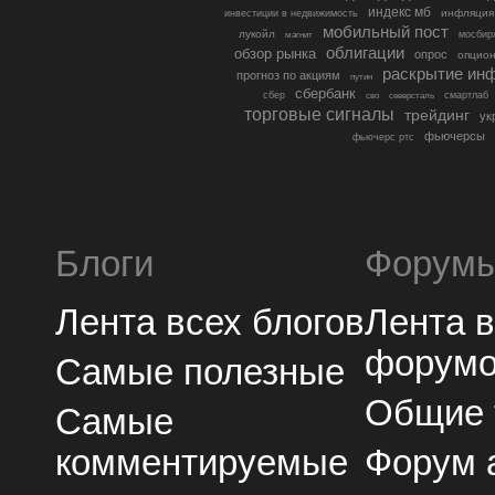
индекс мб
инфляция
инвестиции в недвижимость
мобильный пост
лукойл
мосбир
магнит
облигации
обзор рынка
опрос
опцио
раскрытие ин
прогноз по акциям
путин
сбербанк
сбер
северсталь
смартлаб
сво
торговые сигналы
трейдинг
ук
фьючерсы
фьючерс ртс
Блоги
Форум
Лента всех блогов
Лента 
форум
Самые полезные
Общие
Самые
комментируемые
Форум 