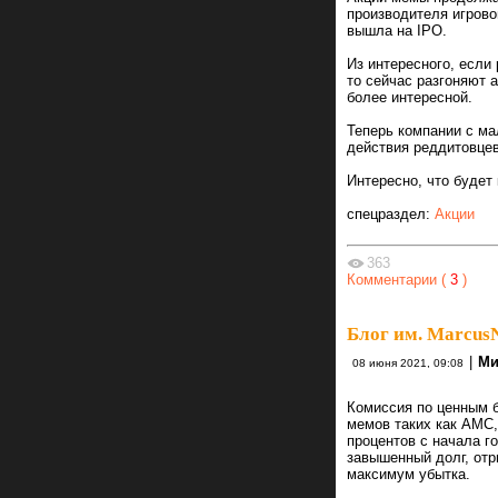
производителя игрово
вышла на IPO.
Из интересного, если
то сейчас разгоняют 
более интересной.
Теперь компании с ма
действия реддитовцев
Интересно, что будет 
спецраздел:
Акции
363
Комментарии (
3
)
Блог им. Marcu
|
Ми
08 июня 2021, 09:08
Комиссия по ценным 
мемов таких как AMC,
процентов с начала г
завышенный долг, отр
максимум убытка.