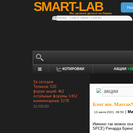
SMART-LAB
Но
Мы делаем деньги на бирже
РЕКЛАМА • CONFA.SMART-LAB.RU
КОТИРОВКИ
АКЦИИ
+1
За сегодня
Топиков: 320
форум акций: 462
остальные форумы: 1452
комментариев: 3278
Блог им. Marcu
за месяц
|
Ми
13 июля 2021, 08:50
Именно так можно оха
SPCE) Ричарда Бренс