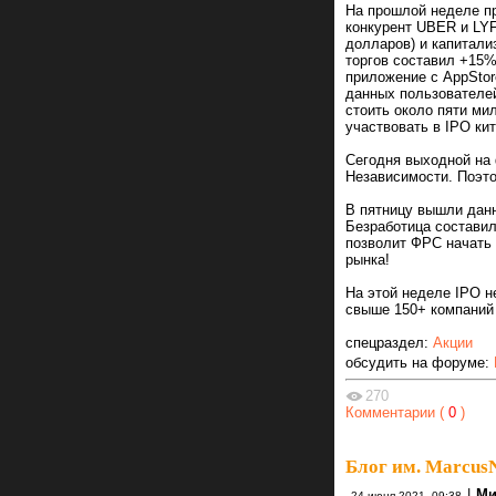
На прошлой неделе пр
конкурент UBER и LY
долларов) и капитали
торгов составил +15%
приложение с AppStor
данных пользователей
стоить около пяти ми
участвовать в IPO ки
Сегодня выходной на
Независимости. Поэто
В пятницу вышли данн
Безработица составил
позволит ФРС начать
рынка!
На этой неделе IPO н
свыше 150+ компаний
спецраздел:
Акции
обсудить на форуме:
270
Комментарии (
0
)
Блог им. Marcu
|
Ми
24 июня 2021, 09:38