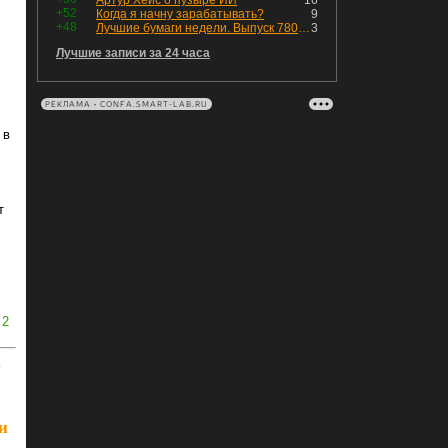
Артур Хейс о пузыре ИИ
16
+52
Когда я начну зарабатывать?
9
+48
Лучшие бумаги недели. Выпуск 780 – обновления для пятницы
3
Лучшие записи за 24 часа
РЕКЛАМА • CONFA.SMART-LAB.RU
 в
т
2
ь
и