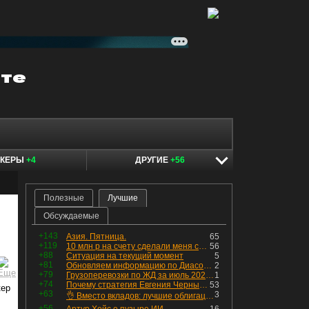
ОКЕРЫ
+4
ДРУГИЕ
+56
Полезные
Лучшие
Обсуждаемые
+143
Азия. Пятница.
65
+119
10 млн р на счету сделали меня счастливым? Ожидание vs Реальность!
56
+88
Ситуация на текущий момент
5
+81
Обновляем информацию по Диасофту: дивиденды и выкуп
2
+79
Грузоперевозки по ЖД за июль 2026 г. — четвёртый месяц подряд роста, чёрные металлы на уровне прошлого года, а каменный уголь в плюсе.
1
+74
Почему стратегия Евгения Черных приведет вас к убыткам в 2026 году
53
кер
+63
3
👌 Вместо вкладов: лучшие облигации — только супер надёжные
+56