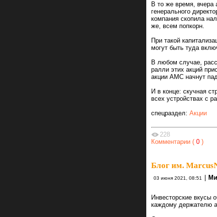
В то же время, вчера
генерального директо
компания скопила нал
же, всем попкорн.
При такой капитализа
могут быть туда вклю
В любом случае, расс
ралли этих акций при
акции AMC начнут пад
И в конце: скучная с
всех устройствах с ра
спецраздел:
Акции
228
Комментарии (
0
)
Блог им. Marcu
|
Ми
03 июня 2021, 08:51
Инвесторские вкусы 
каждому держателю а