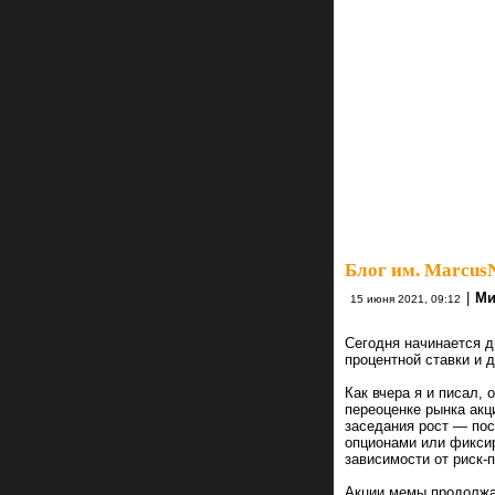
Блог им. Marcu
|
Ми
15 июня 2021, 09:12
Сегодня начинается д
процентной ставки и 
Как вчера я и писал,
переоценке рынка акц
заседания рост — пос
опционами или фиксир
зависимости от риск-
Акции мемы продолжаю