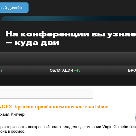
вый дизайн
07
ОБЛИГАЦИИ
+45
БР
sNGFX
|
Брэнсон провёл космическое road show
хаил Ритчер
рактеризовать воскресный полёт владельца компании Virgin Galactic (ти
она в космос.