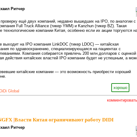
хаил Ритчер
 проверку ещё двух компаний, недавно вышедших на IPO, по аналогии с
омпания Full Truck Alliance (тикер YMM) и Kanzhun (тикер BZ). Такая
се технологические компании Китая, особенно если их акции торгуются н
ле выходит на IPO компания LinkDOC (тикер LDOC) — китайская
ания по здравоохранению, специализирующаяся на пациентах с
леваниями. Компания собирается привлечь 200 млн.долларов с оценкой
ая действия китайских властей IPO компании будет не успешным, а мож
евевшие китайские компании — это возможность приобрести хороший
ене.
хорошо
DiDi Global
комментироват
sNGFX
|
Власти Китая ограничивают работу DIDI
хаил Ритчер