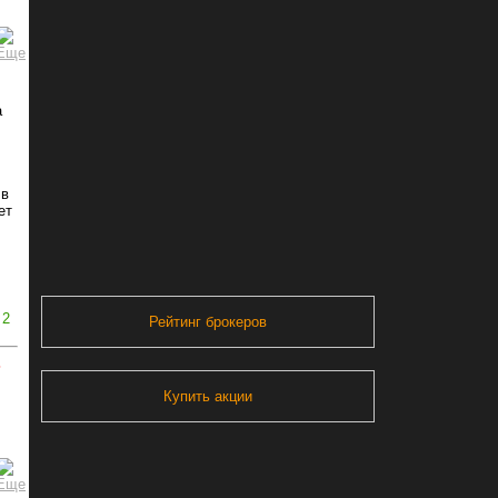
а
 в
ет
2
Рейтинг брокеров
ь
Купить акции