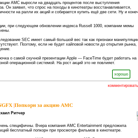
 акции AMC выросли на двадцать процентов после выступления
ра. Он заявил, что спрос на походы в кинотеатры восстанавливается,
ичности на ралли их акций и собирается купить ещё две сети. Ну и коне
ции, при следующем обновлении индекса Russell 1000, компании мемы
чены.
ледование SEC имеет самый большой вес так как признаки манипуляции
сутствуют. Поэтому, если не будет хайповой новости до открытия рынка,
ение.
трочка о самой скучной презентации Apple — FaceTime будет работать на
зной операционной системой. На рост акций это не повлияет.
хорошо
комментироват
sNGFX
|
Попкорн за акцию AMC
хаил Ритчер
очень специфичны. Вчера компания AMC Entertainment предложила
кций бесплатный попкорн при просмотре фильмов в кинотеатре.