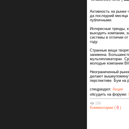
Активность на рынке 
да последний месяца 
публичными.
Интересные тренды, 
выходить компании, з
системы в отличии от
году.
Странные вещи творят
занижена. Большинст
мультипликаторах. Сре
молодые компании Bill
Неограниченный рынок
делают вышеупомянут
перспективе. Бум на р
спецраздел:
Акции
обсудить на форуме:
186
Комментарии (
0
)