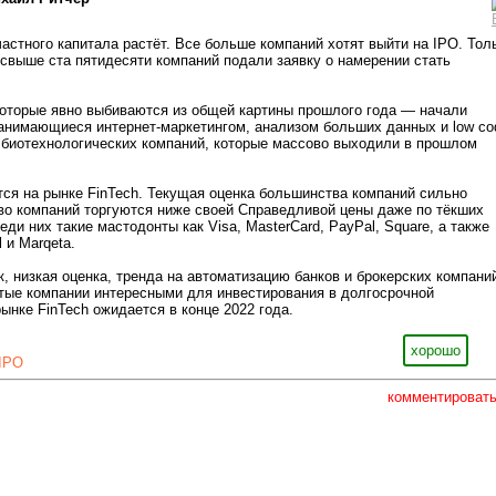
частного капитала растёт. Все больше компаний хотят выйти на IPO. Тол
свыше ста пятидесяти компаний подали заявку о намерении стать
которые явно выбиваются из общей картины прошлого года — начали
анимающиеся интернет-маркетингом, анализом больших данных и low co
 биотехнологических компаний, которые массово выходили в прошлом
ся на рынке FinTech. Текущая оценка большинства компаний сильно
во компаний торгуются ниже своей Справедливой цены даже по тёкших
ди них такие мастодонты как Visa, MasterCard, PayPal, Square, а также
 и Marqeta.
, низкая оценка, тренда на автоматизацию банков и брокерских компани
ые компании интересными для инвестирования в долгосрочной
ынке FinTech ожидается в конце 2022 года.
хорошо
IPO
комментироват