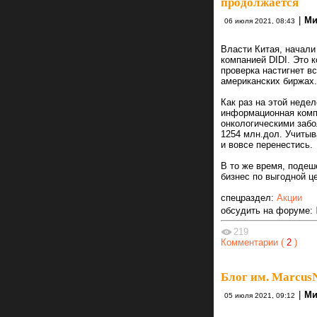
продолжается
|
Ми
06 июля 2021, 08:43
Власти Китая, начали
компанией DIDI. Это к
проверка настигнет в
американских биржах.
Как раз на этой неде
информационная комп
онкологическими забо
1254 млн.дол. Учитыв
и вовсе перенестись.
В то же время, подеш
бизнес по выгодной ц
спецраздел:
Акции
обсудить на форуме:
219
Комментарии (
2
)
Блог им. Marcu
|
Ми
05 июля 2021, 09:12