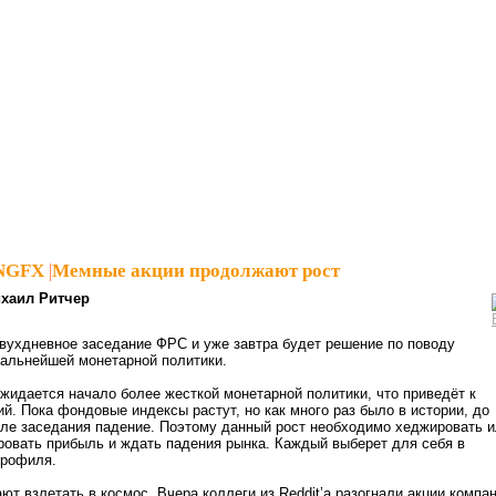
sNGFX
|
Мемные акции продолжают рост
хаил Ритчер
вухдневное заседание ФРС и уже завтра будет решение по поводу
дальнейшей монетарной политики.
 ожидается начало более жесткой монетарной политики, что приведёт к
ий. Пока фондовые индексы растут, но как много раз было в истории, до
ле заседания падение. Поэтому данный рост необходимо хеджировать 
овать прибыль и ждать падения рынка. Каждый выберет для себя в
профиля.
т взлетать в космос. Вчера коллеги из Reddit’a разогнали акции компа