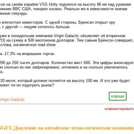
он на своём корабле VSS Unity поднялся на высоту 86 км над уровнем
мнению ВВС США, покорил космос. Реально же в невесомости экипаж
анные секунды.
о впечатлил инвесторов. С одной стороны, Бренсон открыл эру
, с другой — людям хотелось больше.
уже в понедельник компания Virgin Galactic объявляет об вторичном
PO) на сумму в 500 миллионов долларов. Тем самым Бренсон совершил,
слова, космическое road show.
 -17,3% на вчерашних торгах.
200 до 250 тысяч долларов. Количество мест 600. Эти цифры анонсирую
но сколько из них забронировано, оплачено и на сколько увеличилось
а.
20 июля, который должен полнятся на высоту 100 км. И это уже будет
ожет ли он подогреть рынок?
хорошо
Virgin Galactic
комментироват
sNGFX
|
Давление на китайские технологические компани