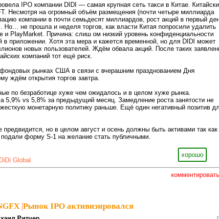
овела IPO компании DIDI — самая крупная сеть такси в Китае. Китайск
FT. Несмотря на огромный объём размещения (почти четыре миллиарда
зацию компании в почти семьдесят миллиардов, рост акций в первый де
. Но… не прошла и неделя торгов, как власти Китая попросили удалить
e и PlayMarket. Причина: слиш ом низкий уровень конфиденциальности
 в приложении. Хотя эта мера и кажется временной, но для DIDI может
ллионов новых пользователей. Ждём обвала акций. После таких заявлен
тайских компаний тот ещё риск.
 фондовых рынках США в связи с вчерашним празднованием Дня
му ждём открытия торгов завтра.
ые по безработице хуже чем ожидалось и в целом хуже рынка.
а 5,9% vs 5,8% за предыдущий месяц. Замедление роста занятости не
 жесткую монетарную политику раньше. Ещё один негативный позитив д
е предвидится, но в целом август и осень должны быть активами так как
 подали форму S-1 на желание стать публичными.
хорошо
DiDi Global
комментироват
sNGFX
|
Рынок IPO активизировался
хаил Ритчер