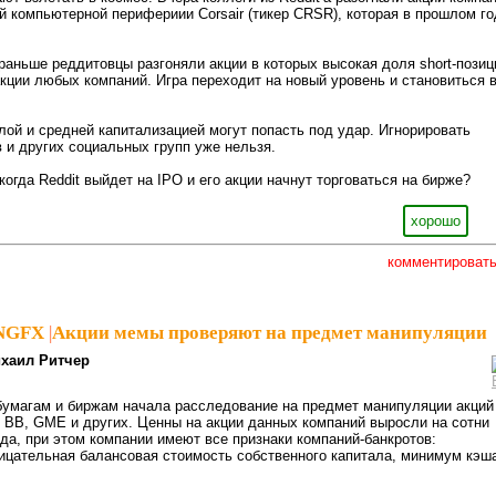
й компьютерной перифериии Corsair (тикер CRSR), которая в прошлом го
 раньше реддитовцы разгоняли акции в которых высокая доля short-позиц
акции любых компаний. Игра переходит на новый уровень и становиться 
лой и средней капитализацией могут попасть под удар. Игнорировать
 и других социальных групп уже нельзя.
когда Reddit выйдет на IPO и его акции начнут торговаться на бирже?
хорошо
комментироват
sNGFX
|
Акции мемы проверяют на предмет манипуляции
хаил Ритчер
бумагам и биржам начала расследование на предмет манипуляции акций
 BB, GME и других. Ценны на акции данных компаний выросли на сотни
ода, при этом компании имеют все признаки компаний-банкротов:
ицательная балансовая стоимость собственного капитала, минимум кэш