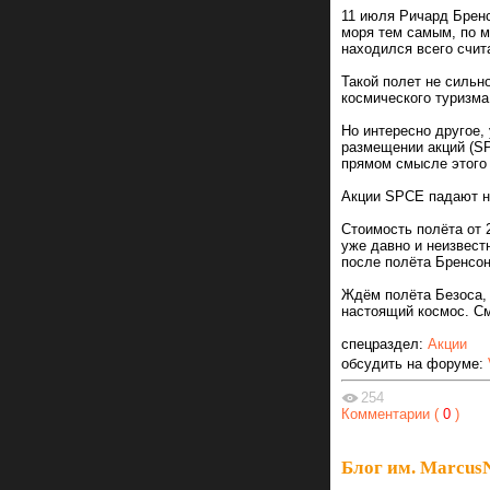
11 июля Ричард Бренс
моря тем самым, по 
находился всего счит
Такой полет не сильн
космического туризма
Но интересно другое, 
размещении акций (S
прямом смысле этого 
Акции SPCE падают на
Стоимость полёта от 
уже давно и неизвест
после полёта Бренсон
Ждём полёта Безоса, 
настоящий космос. См
спецраздел:
Акции
обсудить на форуме:
254
Комментарии (
0
)
Блог им. Marcu