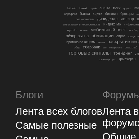
eurusd
forex
imo
bitcoin
brent
cnyrub
gbpusd
банки
биткоин
брокеры
биржа
аэрофлот
в
дивиденды
доллар
д
гмк норникель
индекс мб
инфляция
инвестиции в недвижимость
мобильный пост
лукойл
мосбир
магнит
облигации
обзор рынка
опрос
опцио
раскрытие ин
прогноз по акциям
путин
сбербанк
сбер
северсталь
смартлаб
сво
торговые сигналы
трейдинг
ук
фьючерсы
фьючерс ртс
Блоги
Форум
Лента всех блогов
Лента 
форум
Самые полезные
Общие