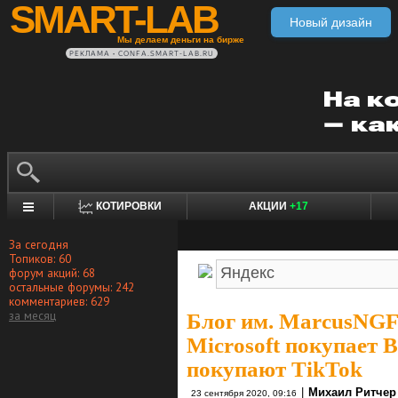
SMART-LAB
Новый дизайн
Мы делаем деньги на бирже
РЕКЛАМА • CONFA.SMART-LAB.RU
КОТИРОВКИ
АКЦИИ
+17
За сегодня
Топиков: 60
форум акций: 68
остальные форумы: 242
комментариев: 629
за месяц
Блог им. MarcusNG
Microsoft покупает B
покупают TikTok
|
Михаил Ритчер
23 сентября 2020, 09:16