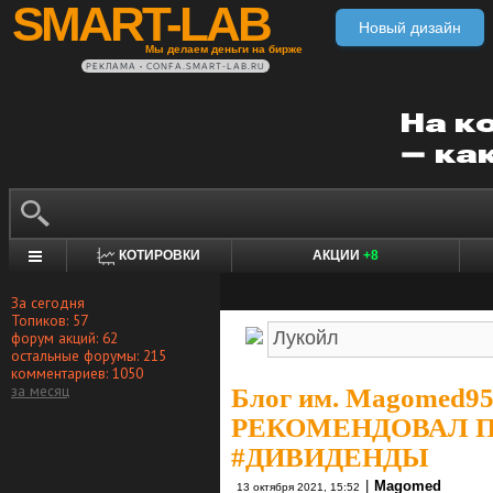
SMART-LAB
Новый дизайн
Мы делаем деньги на бирже
РЕКЛАМА • CONFA.SMART-LAB.RU
КОТИРОВКИ
АКЦИИ
+8
За сегодня
Топиков: 57
форум акций: 62
остальные форумы: 215
комментариев: 1050
за месяц
Блог им. Magomed9
РЕКОМЕНДОВАЛ 
#ДИВИДЕНДЫ
|
Magomed
13 октября 2021, 15:52