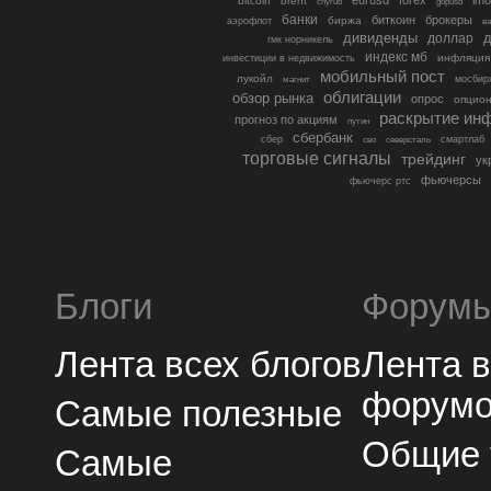
bitcoin
brent
cnyrub
gbpusd
банки
биткоин
брокеры
биржа
аэрофлот
в
дивиденды
доллар
д
гмк норникель
индекс мб
инфляция
инвестиции в недвижимость
мобильный пост
лукойл
мосбир
магнит
облигации
обзор рынка
опрос
опцио
раскрытие ин
прогноз по акциям
путин
сбербанк
сбер
северсталь
смартлаб
сво
торговые сигналы
трейдинг
ук
фьючерсы
фьючерс ртс
Блоги
Форум
Лента всех блогов
Лента 
форум
Самые полезные
Общие
Самые