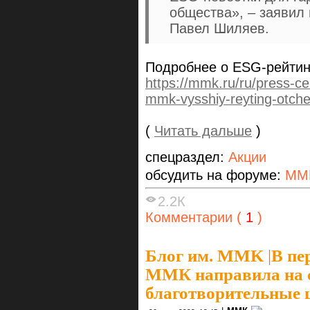
общества», – заяви
Павел Шиляев.
Подробнее о ESG-рейтин
https://mmk.ru/ru/press-ce
mmk-vysshiy-reyting-otchet
(
Читать дальше
)
спецраздел:
Акции
обсудить на форуме:
ММ
2.2К
Комментарии (
1
)
Блог им. MMK
|
В пе
ММК направила на 
благотворительные ц