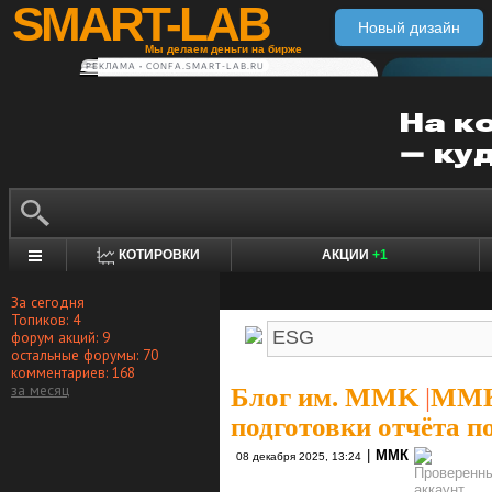
SMART-LAB
Новый дизайн
Мы делаем деньги на бирже
РЕКЛАМА • CONFA.SMART-LAB.RU
КОТИРОВКИ
АКЦИИ
+1
За сегодня
Топиков: 4
форум акций: 9
остальные форумы: 70
комментариев: 168
за месяц
Блог им. MMK
|
ММК 
подготовки отчёта по
|
ММК
08 декабря 2025, 13:24