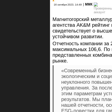
|
ММК
16 октября 2023, 14:49
Магнитогорский металлур
агентства AK&M рейтинг 
свидетельствует о высш
устойчивом развитии.
Отчетность компании за 
максимальных 106,6. По
представленных комбина
рынке.
«Современный бизне
экологическим и соц
неуклонного повышен
управления. За посл
этим параметрам уст
результатов. Мы пла
нашей отчетности, ос
ESG‑повестки для га