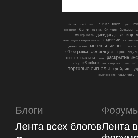
eurusd
forex
imo
bitcoin
brent
cnyrub
gbpusd
банки
биткоин
брокеры
биржа
аэрофлот
в
дивиденды
доллар
д
гмк норникель
индекс мб
инфляция
инвестиции в недвижимость
мобильный пост
лукойл
мосбир
магнит
облигации
обзор рынка
опрос
опцио
раскрытие ин
прогноз по акциям
путин
сбербанк
сбер
северсталь
смартлаб
сво
торговые сигналы
трейдинг
ук
фьючерсы
фьючерс ртс
Блоги
Форум
Лента всех блогов
Лента 