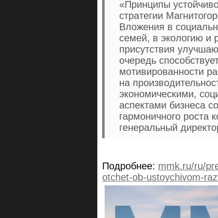
«Принципы устойчиво
стратегии Магнитогор
Вложения в социальн
семей, в экологию и
присутствия улучшаю
очередь способствуе
мотивированности ра
на производительнос
экономическими, соц
аспектами бизнеса со
гармоничного роста к
генеральный директ
Подробнее:
mmk.ru/ru/pr
otchet-ob-ustoychivom-raz