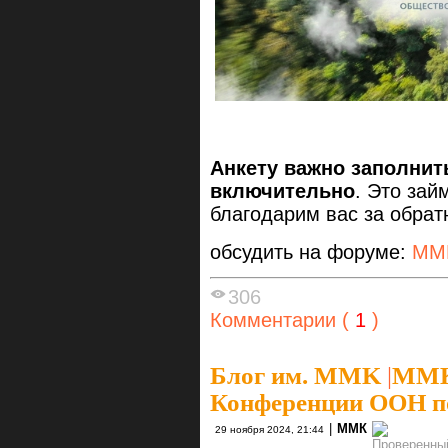
Анкету важно заполнить
включительно
. Это зай
благодарим вас за обрат
обсудить на форуме:
ММ
306
Комментарии (
1
)
Блог им. MMK
|
ММК 
Конференции ООН п
|
ММК
29 ноября 2024, 21:44