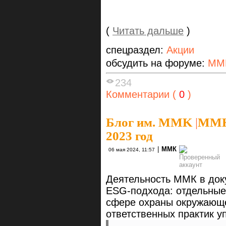
(
Читать дальше
)
спецраздел:
Акции
обсудить на форуме:
ММ
234
Комментарии (
0
)
Блог им. MMK
|
ММК 
2023 год
|
ММК
06 мая 2024, 11:57
Деятельность ММК в до
ESG-подхода: отдельные
сфере охраны окружающе
ответственных практик у