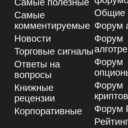
форум
Самые полезные
Общие
Самые
комментируемые
Форум 
Новости
Форум
алготре
Торговые сигналы
Форум
Ответы на
опцион
вопросы
Форум
Книжные
крипто
рецензии
Форум 
Корпоративные
Рейтин