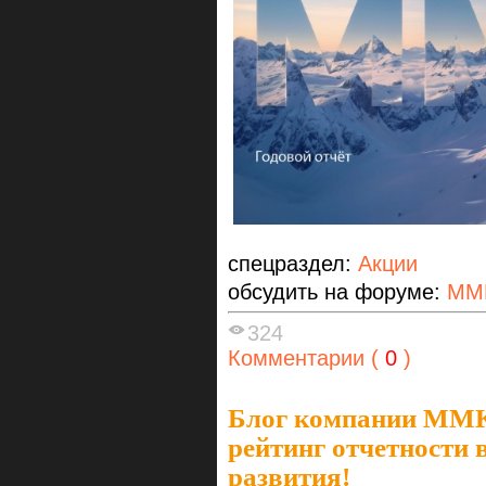
спецраздел:
Акции
обсудить на форуме:
ММ
324
Комментарии (
0
)
Блог компании ММ
рейтинг отчетности 
развития!