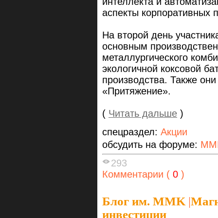
интеллекта и автоматиза
аспекты корпоративных п
На второй день участник
основным производствен
металлургического комби
экологичной коксовой ба
производства. Также они
«Притяжение».
(
Читать дальше
)
спецраздел:
Акции
обсудить на форуме:
ММ
293
Комментарии (
0
)
Блог им. MMK
|
Магн
инвестиции