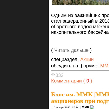
Одним из важнейших про
стал завершенный в 201
оборотного водоснабжен
накопительного бассейна
(
Читать дальше
)
спецраздел:
Акции
обсудить на форуме:
ММ
332
Комментарии (
0
)
Блог им. MMK
|
ММК 
акционеров при подг
|
ММК
15 января 2025, 17:34