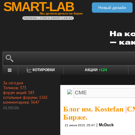
SMART-LAB
Новый дизайн
Мы делаем деньги на бирже
РЕКЛАМА • CONFA.SMART-LAB.RU
КОТИРОВКИ
АКЦИИ
+124
За сегодня
Топиков: 373
форум акций: 583
остальные форумы: 1565
комментариев: 3647
за месяц
Блог им. Kostefan
|
C
Бирже.
|
McDuck
21 июня 2015, 05:47