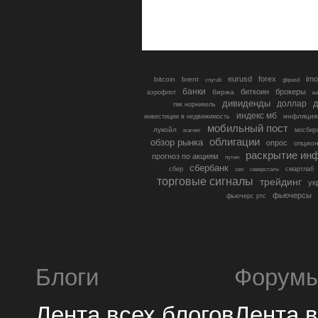
eurusd
forex
imo
bitcoin
brent
cnyrub
gbpusd
банки
биткоин
брокеры
биржа
аэрофлот
в
дивиденды
доллар
д
гмк норникель
индекс мб
инфляция
инвестиции в недвижимость
мобильный пост
лукойл
мосбир
магнит
облигации
обзор рынка
опрос
опцио
раскрытие ин
прогноз по акциям
путин
сбербанк
сбер
северсталь
смартлаб
сво
торговые сигналы
трейдинг
ук
фьючерсы
фьючерс ртс
Блоги
Форум
Лента всех блогов
Лента 