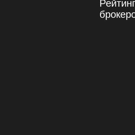
Рейтин
брокер