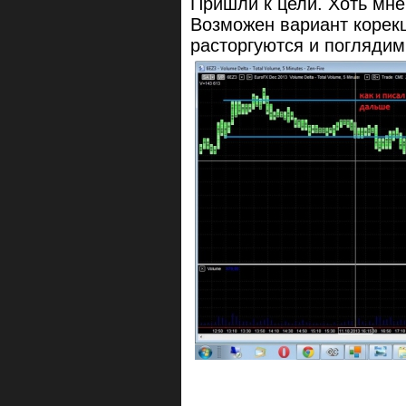
Пришли к цели. Хоть мне
Возможен вариант корекц
расторгуются и погляди