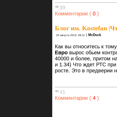
39
Комментарии (
0
)
Блог им. Kostefan
|
Чт
|
McDuck
20 августа 2013, 09:11
Как вы относитесь к тому
Евро
вырос обьем контра
40000 и более, притом н
и 1.34) Что ждет РТС пр
росте. Это в предверии 
41
Комментарии (
4
)