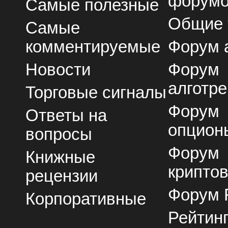
форум
Самые полезные
Общие
Самые
комментируемые
Форум 
Новости
Форум
алготре
Торговые сигналы
Форум
Ответы на
опцион
вопросы
Форум
Книжные
крипто
рецензии
Форум 
Корпоративные
Рейтин