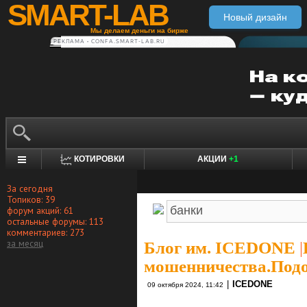
SMART-LAB
Новый дизайн
Мы делаем деньги на бирже
РЕКЛАМА • CONFA.SMART-LAB.RU
КОТИРОВКИ
АКЦИИ
+1
За сегодня
Топиков: 39
форум акций: 61
остальные форумы: 113
комментариев: 273
за месяц
Блог им. ICEDONE
|
мошенничества.Подо
|
ICEDONE
09 октября 2024, 11:42