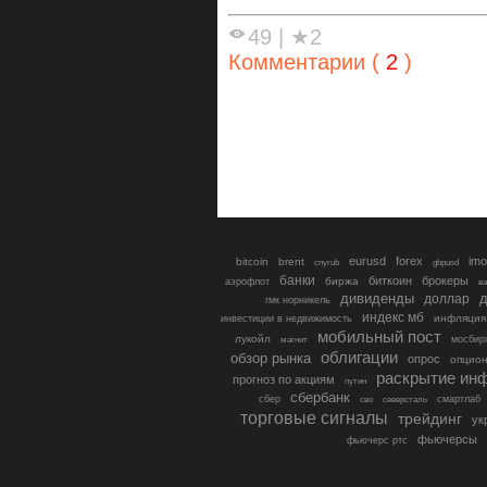
49
|
★2
Комментарии (
2
)
eurusd
forex
imo
bitcoin
brent
cnyrub
gbpusd
банки
биткоин
брокеры
биржа
аэрофлот
в
дивиденды
доллар
д
гмк норникель
индекс мб
инфляция
инвестиции в недвижимость
мобильный пост
лукойл
мосбир
магнит
облигации
обзор рынка
опрос
опцио
раскрытие ин
прогноз по акциям
путин
сбербанк
сбер
северсталь
смартлаб
сво
торговые сигналы
трейдинг
ук
фьючерсы
фьючерс ртс