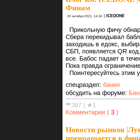
Финам
|
ICEDONE
20 октября 2021, 14:34
Прикольную фичу обнар
Сбера перекидывал бабл
заходишь в едокс, выби
СБП, появляется QR код.
все. Бабос падает в теч
Пока правда ограничение
Поинтересуйтесь этим у
спецраздел:
банки
обсудить на форуме:
Ба
387
|
★1
Комментарии (
3
)
Новости рынков
|
Лук
превращается в фин