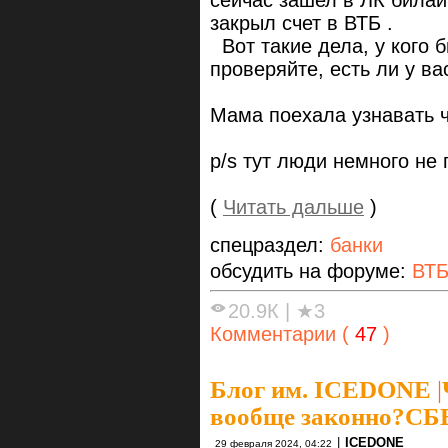
сейчас зашел в ЛК билай
закрыл счет в ВТБ .
Вот такие дела, у кого 
проверяйте, есть ли у в
Мама поехала узнавать ч
p/s тут люди немного не
(
Читать дальше
)
спецраздел:
банки
обсудить на форуме:
ВТ
20.9К
|
★3
Комментарии (
47
)
Блог им. ICEDONE
|
вообще законно?СБ
|
ICEDONE
29 февраля 2024, 04:22