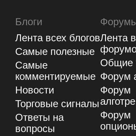
Блоги
Форум
Лента всех блогов
Лента 
форум
Самые полезные
Общие
Самые
комментируемые
Форум 
Новости
Форум
алготре
Торговые сигналы
Форум
Ответы на
опцион
вопросы