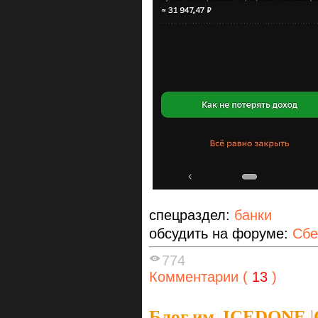
спецраздел:
банки
обсудить на форуме:
Сбе
774
Комментарии (
13
)
Блог им. ICEDONE
|