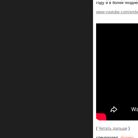
году и в более поздн
www.youtube.com/em
(
Читать дальше
)
спецраздел:
форекс