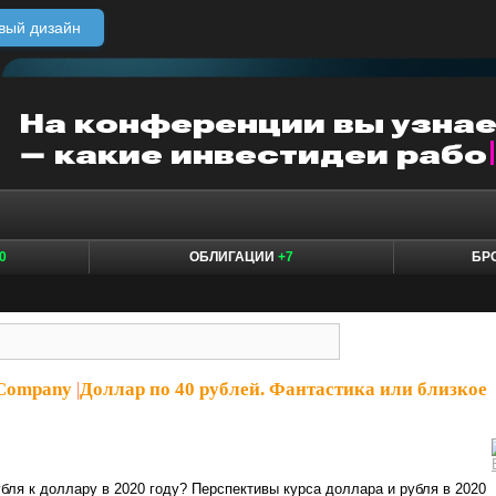
вый дизайн
0
ОБЛИГАЦИИ
+7
БР
eCompany
|
Доллар по 40 рублей. Фантастика или близкое
убля к доллару в 2020 году? Перспективы курса доллара и рубля в 2020