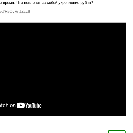
ее время. Что повлечет за собой укрепление рубля?
bed/RsQvRnJZzz8