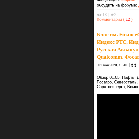
обсудить на форуме:
1К
|
★2
Комментарии (
12
)
Блог им. Financ
Индекс РТС, Инд
Русская Аквакул
Qualcomm, Фосаг
|
ჯ ჯ
01 мая 2020, 13:40
Обзор 01.05. Нефть, 
Росагро, Северсталь,
Саратовэнерго, Всмпо