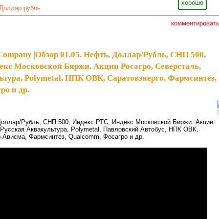
хорошо
Доллар рубль
комментироват
eCompany
|
Обзор 01.05. Нефть, Доллар/Рубль, СНП 500,
екс Московской Биржи. Акции Росагро, Северсталь,
ьтура, Polymetal, НПК ОВК, Саратовэнерго, Фармсинтез,
ро и др.
Доллар/Рубль, СНП 500, Индекс РТС, Индекс Московской Биржи. Акции
 Русская Аквакультура, Polymetal, Павловский Автобус, НПК ОВК,
-Ависма, Фармсинтез, Qualcomm, Фосагро и др.