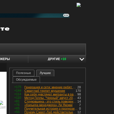
ОКЕРЫ
ДРУГИЕ
+10
Полезные
Лучшие
Обсуждаемые
+175
Генерация и сети: мнение ребят из индустрии
28
+144
Смартлаб терпит крушение
170
+114
Как себя чувствуют мигранты в раю, в который они так стремились
98
+110
Метод Геллы. "Черный" август 2026 - быть или не быть?
43
+81
Струковщина - это стиль поведения, известный всем в секторе золотодобычи.
14
+76
«Карьера менеджера» Ли Якокки
7
+65
Поучительная история о прогнозировании
0
+55
Почему Смарт-Лаб действительно протух
12