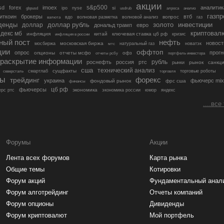
акции
s&p500
sd
forex
imoex
аналитик
si
gbpusd
ipo
nyse
usdrub
алроса
анализ
газп
иткоин
брокеры
втб
вопрос
валюта
вдо
волновая разметка
волновой анализ
газ
денды
золото
инвестиции
доллар
доллар рубль
дональд трамп
евро
криптовал
декс мб
инфляция
китай
ключевая ставка цб рф
кризис
инфляция в россии
ный пост
нефть
новост
московская биржа
мосбиржа
мтс
натуральный газ
новатэк
ции
оффтоп
опрос
прогн
опционы
отчеты мсфо
офз
портфель инвестора
отчеты рсбу
раскрытие информации
рубль
роснефть
россия
ртс
рынок
санкц
рынки
сша
технический анализ
сущфакты
торговые роботы
северсталь
смартлаб
торговля
лы
трейдинг
форекс
украина
фьючерс mix
фондовый рынок
фрс сша
финансы
цб рф
фьючерсы
экономика
рс ртс
экономика россии
юмор
яндекс
....все
Форумы
Акции
Лента всех форумов
Карта рынка
Общие темы
Котировки
Форум акций
Фундаментальный анал
Форум алготрейдинг
Отчеты компаний
Форум опционы
Дивиденды
Форум криптовалют
Мой портфель