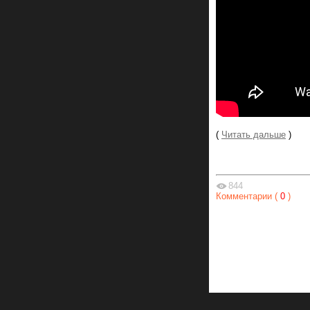
(
Читать дальше
)
844
Комментарии (
0
)