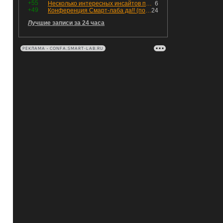
+55
Несколько интересных инсайтов по "Озону"
6
+49
Конференция Смарт-лаба да!! (пост 218, 12+)
24
Лучшие записи за 24 часа
РЕКЛАМА • CONFA.SMART-LAB.RU