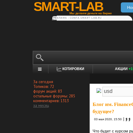
SMART-LAB
Но
Мы делаем деньги на бирже
РЕКЛАМА • CONFA.SMART-LAB.RU
КОТИРОВКИ
АКЦИИ
+1
За сегодня
Топиков: 72
форум акций: 83
остальные форумы: 285
комментариев: 1313
Блог им. Financ
за месяц
будущее?
|
ჯ ჯ
03 мая 2020, 15:50
Что будет с курсом р