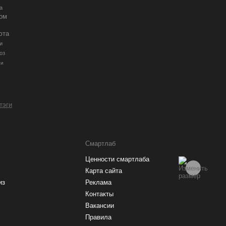
а
ром
юта
и
оз
ии
 тэги
Смартлаб
Ценности смартлаба
Карта сайта
из
Реклама
Контакты
Вакансии
Правила