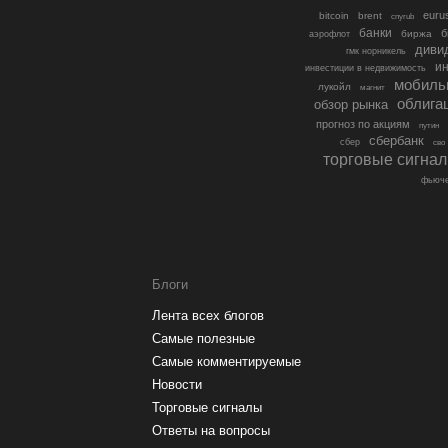
euru
bitcoin
brent
cnyrub
банки
б
биржа
аэрофлот
диви
гмк норникель
ин
инвестиции в недвижимость
мобиль
лукойл
магнит
облига
обзор рынка
прогноз по акциям
путин
сбербанк
сбер
сво
торговые сигна
фьюче
Блоги
Лента всех блогов
Самые полезные
Самые комментируемые
Новости
Торговые сигналы
Ответы на вопросы