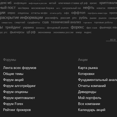
криптовал
декс мб
инфляция
китай
ключевая ставка цб рф
кризис
инфляция в россии
ный пост
нефть
новост
московская биржа
мосбиржа
мтс
натуральный газ
новатэк
ции
оффтоп
опрос
прогн
опционы
отчеты мсфо
офз
портфель инвестора
отчеты рсбу
раскрытие информации
рубль
роснефть
россия
ртс
рынок
санкц
рынки
сша
технический анализ
сущфакты
торговые роботы
северсталь
смартлаб
торговля
лы
трейдинг
форекс
украина
фьючерс mix
фондовый рынок
фрс сша
финансы
цб рф
фьючерсы
экономика
рс ртс
экономика россии
юмор
яндекс
....все
Форумы
Акции
Лента всех форумов
Карта рынка
Общие темы
Котировки
Форум акций
Фундаментальный анал
Форум алготрейдинг
Отчеты компаний
Форум опционы
Дивиденды
Форум криптовалют
Мой портфель
Форум Forex
Все компании
Рейтинг брокеров
Календарь акций