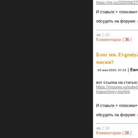
https://rg.ru/2020/04/2
И ставьте + плюсики+
обсудить на форуме:
2.4К
Комментарии (
36
)
Блог им. Evgeniy
маски?
|
Евг
03 мая 2020, 07:23
вот ссылка на статью
https://mosreg.ru/sob
masochnyy-rezhim
И ставьте + плюсики+
обсудить на форуме:
2.5К
Комментарии (
26
)