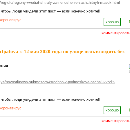
7/reg-dfo/regiony-vvodiat-shtrafy-za-nenoshenie-zashchitnyh-masok.html
 чтобы люди увидели этот пост — если конечно хотите!!!
коронавирус
хорошо
комментироват
aIpatova
|
с 12 мая 2020 года по улице нельзя ходить без
ения
:
ytiya/novosti/news-submoscow/srochno-v-podmoskove-nachali-vvodit-
 чтобы люди увидели этот пост — если конечно хотите!!!
коронавирус
хорошо
комментироват