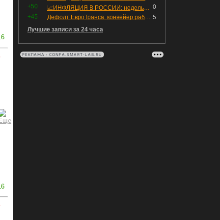
+50
0
📈ИНФЛЯЦИЯ В РОССИИ: недельная дефляция, но в годовом выражении рост 😢
+45
Дефолт ЕвроТранса: конвейер работает исправно
5
Лучшие записи за 24 часа
16
ь
РЕКЛАМА • CONFA.SMART-LAB.RU
16
ь