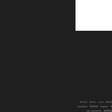
euru
bitcoin
brent
cnyrub
банки
б
биржа
аэрофлот
диви
гмк норникель