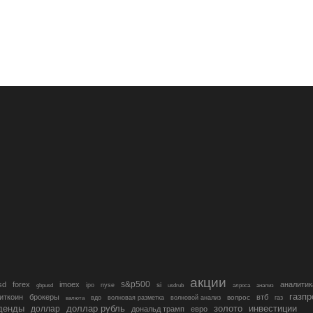
акции
s&p500
sd
forex
imoex
аналитик
si
gbpusd
ipo
nyse
usdrub
алроса
анализ
газп
иткоин
брокеры
втб
вопрос
валюта
вдо
волновая разметка
волновой анализ
газ
денды
золото
инвестиции
доллар
доллар рубль
дональд трамп
евро