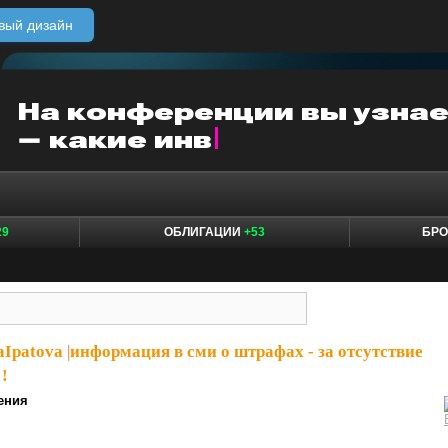
вый дизайн
29
ОБЛИГАЦИИ
+53
БР
aIpatova
|
информация в сми о штрафах - за отсутствие
!!
ения
: