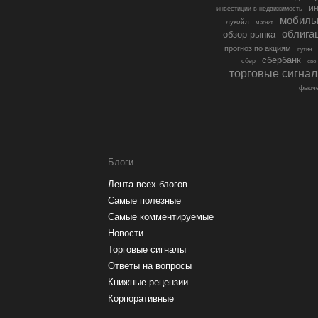
ин
инвестиции в недвижимость
мобиль
лукойл
магнит
облига
обзор рынка
прогноз по акциям
путин
сбербанк
сбер
сво
торговые сигна
фьюче
Блоги
Лента всех блогов
Самые полезные
Самые комментируемые
Новости
Торговые сигналы
Ответы на вопросы
Книжные рецензии
Корпоративные