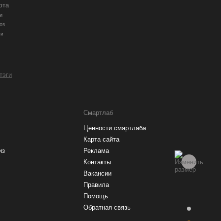
юта
и
оз
ии
 тэги
Смартлаб
Ценности смартлаба
Карта сайта
из
Реклама
Контакты
Вакансии
Правила
Помощь
Обратная связь