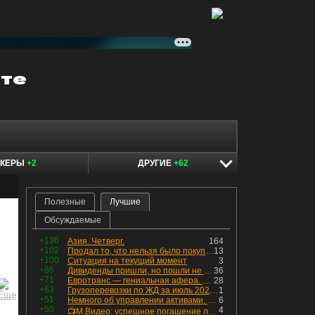
ОКЕРЫ
+2
ДРУГИЕ
+62
Полезные
Лучшие
Обсуждаемые
+136
Азия. Четверг.
164
+102
Продал то, что нельзя было покупать. Изменения в портфеле
13
+100
Ситуация на текущий момент
3
+86
Дивиденды пришли, но пошли не туда
36
+71
Евротранс — гениальная афера. Собрал с инвесторов денег, выплатил дивидендов больше текущей капитализации и ушёл в дефолт
28
+63
Грузоперевозки по ЖД за июль 2026 г. — четвёртый месяц подряд роста, чёрные металлы на уровне прошлого года, а каменный уголь в плюсе.
1
+51
Немного об управлении активами. Для заинтересованных
6
+50
4
📺М.Видео: успешное погашение любимого флоатера