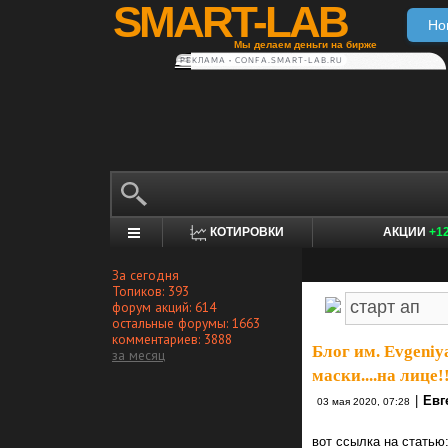
SMART-LAB
Но
Мы делаем деньги на бирже
РЕКЛАМА • CONFA.SMART-LAB.RU
КОТИРОВКИ
АКЦИИ
+1
За сегодня
Топиков: 393
форум акций: 614
остальные форумы: 1663
комментариев: 3888
Блог им. Evgeniy
за месяц
маски....на лице!
|
Евг
03 мая 2020, 07:28
вот ссылка на статью