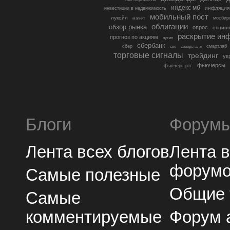
индекс мб
инфляция
инвестиции в недвижимость
мобильный пост
лукойл
мосбир
магнит
облигации
обзор рынка
опрос
опцио
раскрытие ин
прогноз по акциям
путин
сбербанк
сбер
северсталь
смартлаб
сво
торговые сигналы
трейдинг
ук
фьючерсы
фьючерс ртс
Блоги
Форум
Лента всех блогов
Лента 
форум
Самые полезные
Общие
Самые
комментируемые
Форум 