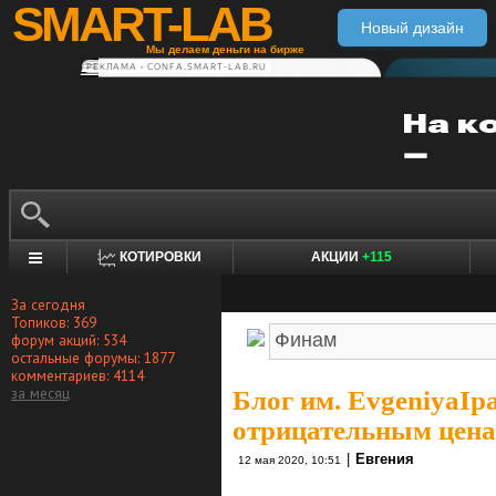
SMART-LAB
Новый дизайн
Мы делаем деньги на бирже
РЕКЛАМА • CONFA.SMART-LAB.RU
КОТИРОВКИ
АКЦИИ
+115
За сегодня
Топиков: 369
форум акций: 534
остальные форумы: 1877
комментариев: 4114
за месяц
Блог им. EvgeniyaIp
отрицательным цена
|
Евгения
12 мая 2020, 10:51