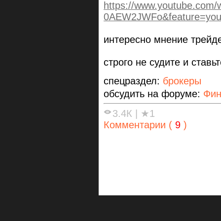
https://www.youtube.com/
0AEW2JWFo&feature=you
интересно мнение трейде
строго не судите и ставь
спецраздел:
брокеры
обсудить на форуме:
Фи
3.4К
|
★1
Комментарии (
9
)