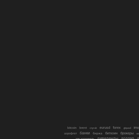
eurusd
forex
imo
bitcoin
brent
cnyrub
gbpusd
банки
биткоин
брокеры
биржа
аэрофлот
в
дивиденды
доллар
д
гмк норникель