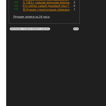
+46
💪 ОФЗ с самыми жирными фиксированными купонами
4
+40
Кто сейчас самый дешевый сбыт? Сводный пост по сбытовым компаниям по отчетам РСБУ за Q2 26г.
8
+39
1
🏗Лучшие строительные облигации первого эшелона
Лучшие записи за 24 часа
РЕКЛАМА • CONFA.SMART-LAB.RU