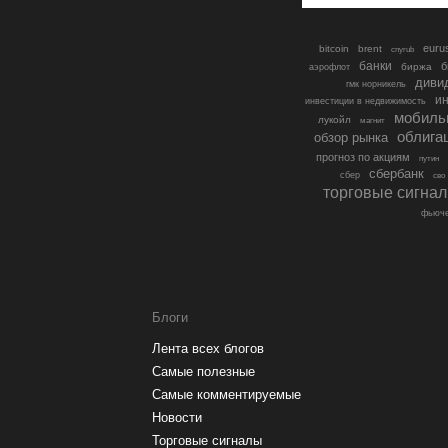
euru
bitcoin
brent
cnyrub
банки
б
биржа
аэрофлот
диви
гмк норникель
ин
инвестиции в недвижимость
мобиль
лукойл
магнит
облига
обзор рынка
прогноз по акциям
путин
сбербанк
сбер
сво
торговые сигна
фьюче
Блоги
Лента всех блогов
Самые полезные
Самые комментируемые
Новости
Торговые сигналы