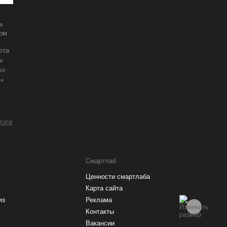
а
ром
юта
и
оз
ии
 тэги
Смартлаб
Ценности смартлаба
Карта сайта
из
Реклама
Контакты
Вакансии