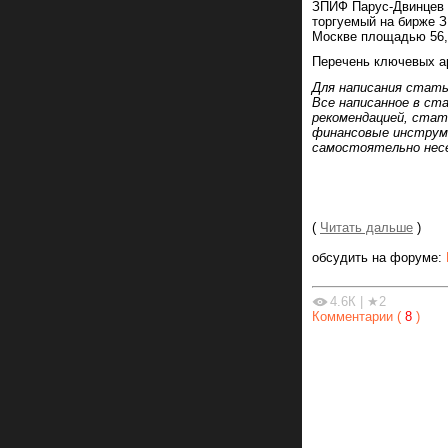
ЗПИФ Парус-Двинцев 
торгуемый на бирже З
Москве площадью 56,8
Перечень ключевых ар
Для написания стать
Все написанное в ст
рекомендацией, стат
финансовые инструм
самостоятельно несе
(
Читать дальше
)
обсудить на форуме:
4.6К
|
★2
Комментарии (
8
)