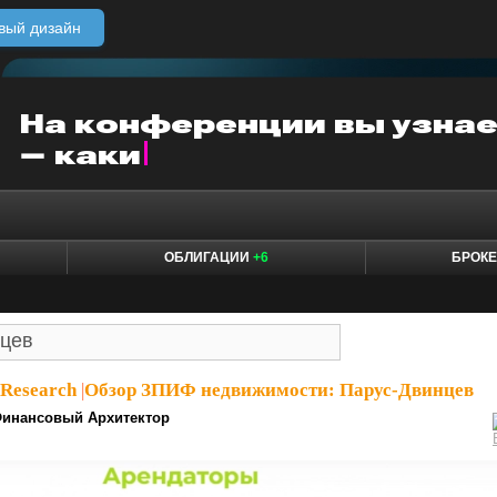
вый дизайн
ОБЛИГАЦИИ
+6
БРОК
dResearch
|
Обзор ЗПИФ недвижимости: Парус-Двинцев
инансовый Архитектор