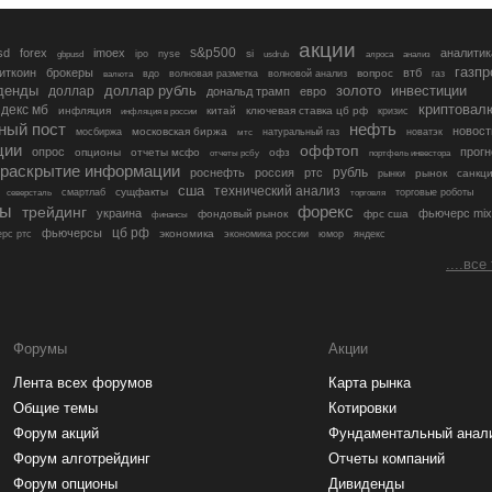
акции
s&p500
sd
forex
imoex
аналитик
si
gbpusd
ipo
nyse
usdrub
алроса
анализ
газп
иткоин
брокеры
втб
вопрос
валюта
вдо
волновая разметка
волновой анализ
газ
денды
золото
инвестиции
доллар
доллар рубль
дональд трамп
евро
криптовал
декс мб
инфляция
китай
ключевая ставка цб рф
кризис
инфляция в россии
ный пост
нефть
новост
московская биржа
мосбиржа
мтс
натуральный газ
новатэк
ции
оффтоп
опрос
прогн
опционы
отчеты мсфо
офз
портфель инвестора
отчеты рсбу
раскрытие информации
рубль
роснефть
россия
ртс
рынок
санкц
рынки
сша
технический анализ
сущфакты
торговые роботы
северсталь
смартлаб
торговля
лы
трейдинг
форекс
украина
фьючерс mix
фондовый рынок
фрс сша
финансы
цб рф
фьючерсы
экономика
рс ртс
экономика россии
юмор
яндекс
....все
Форумы
Акции
Лента всех форумов
Карта рынка
Общие темы
Котировки
Форум акций
Фундаментальный анал
Форум алготрейдинг
Отчеты компаний
Форум опционы
Дивиденды