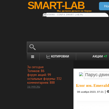
SMART-LAB
Но
Мы делаем деньги на бирже
РЕКЛАМА • CONFA.SMART-LAB.RU
КОТИРОВКИ
АКЦИИ
+7
За сегодня
Топиков: 86
форум акций: 99
остальные форумы: 332
комментариев: 888
Блог им. Emeral
за месяц
|
Ф
08 ноября 2023, 07:21