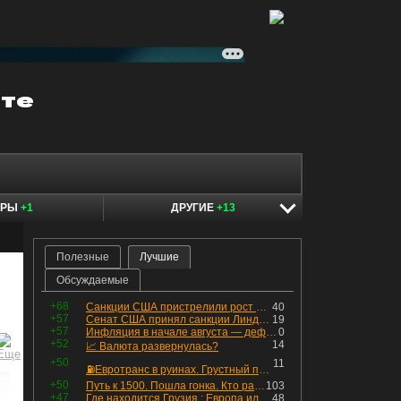
ЕРЫ
+1
ДРУГИЕ
+13
Полезные
Лучшие
Обсуждаемые
+68
Санкции США пристрелили рост акций в России
40
+57
Сенат США принял санкции Линдси Грэма против России
19
+57
Инфляция в начале августа — дефляция из-за топлива и плодоовощной корзины, но услуги продолжают дорожать, а рубль начал ослабевать.
0
+52
14
📈 Валюта развернулась?
+50
11
⛽️Евротранс в руинах. Грустный пост😶😞 Что изменилось в облигациях?
+50
Путь к 1500. Пошла гонка. Кто раньше продаст.
103
+47
Где находится Грузия : Европа или Азия
48