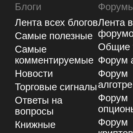
Блоги
Форум
Лента всех блогов
Лента 
форум
Самые полезные
Общие
Самые
комментируемые
Форум 
Новости
Форум
алготре
Торговые сигналы
Форум
Ответы на
опцион
вопросы
Форум
Книжные