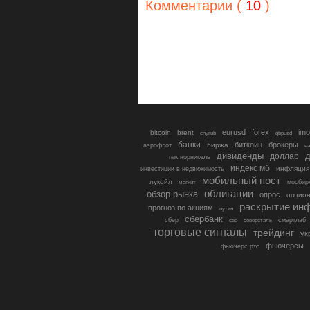
Комментарии (
10
)
eurusd
forex
imo
bitcoin
brent
cnyrub
gbpusd
банки
биткоин
брокеры
биржа
аэрофлот
в
дивиденды
доллар
д
гмк норникель
индекс мб
инфляция
инвестиции в недвижимость
мобильный пост
лукойл
мосбир
магнит
облигации
обзор рынка
опрос
опцио
раскрытие ин
прогноз по акциям
путин
сбербанк
сбер
северсталь
смартлаб
сво
торговые сигналы
трейдинг
ук
фьючерсы
фьючерс ртс