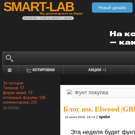
SMART-LAB
Новый дизайн
Мы делаем деньги на бирже
РЕКЛАМА • CONFA.SMART-LAB.RU
КОТИРОВКИ
АКЦИИ
+1
За сегодня
Топиков: 37
форум акций: 59
остальные форумы: 106
комментариев: 235
за месяц
Блог им. Elwood
|
GBP
|
spebe
10 июня 2018, 18:14
Эта неделя будет фунто