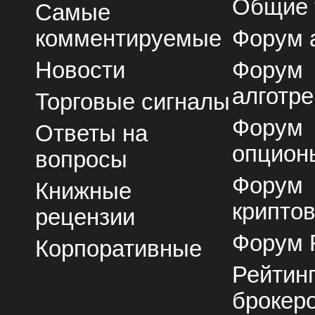
Общие
Самые
комментируемые
Форум 
Новости
Форум
алготре
Торговые сигналы
Форум
Ответы на
опцион
вопросы
Форум
Книжные
крипто
рецензии
Форум 
Корпоративные
Рейтин
брокер