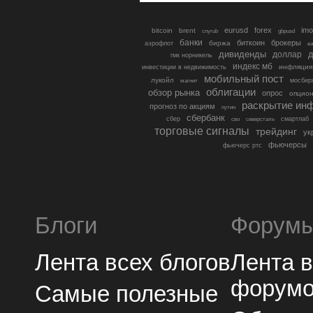
eurusd
forex
imo
bitcoin
brent
cnyrub
gbpusd
банки
биткоин
брокеры
биржа
аэрофлот
в
дивиденды
доллар
д
гмк норникель
индекс мб
инфляция
инвестиции в недвижимость
мобильный пост
лукойл
мосбир
магнит
облигации
обзор рынка
опрос
опцио
раскрытие ин
прогноз по акциям
путин
сбербанк
сбер
северсталь
смартлаб
сво
торговые сигналы
трейдинг
ук
фьючерсы
фьючерс ртс
Блоги
Форум
Лента всех блогов
Лента 
форум
Самые полезные