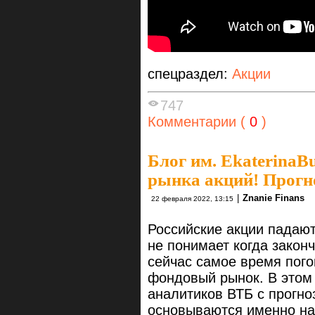
спецраздел:
Акции
747
Комментарии (
0
)
Блог им. EkaterinaB
рынка акций! Прогн
|
Znanie Finans
22 февраля 2022, 13:15
Российские акции падают
не понимает когда закон
сейчас самое время пого
фондовый рынок. В этом
аналитиков ВТБ с прогно
основываются именно на