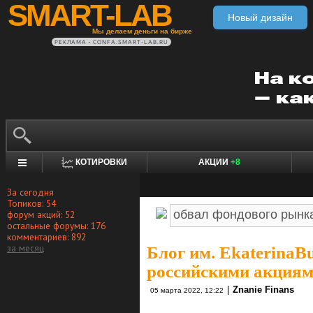
SMART-LAB
Новый дизайн
Мы делаем деньги на бирже
РЕКЛАМА • CONFA.SMART-LAB.RU
КОТИРОВКИ
АКЦИИ
+8
За сегодня
Топиков: 54
форум акций: 52
остальные форумы: 176
комментариев: 892
за месяц
Блог им. EkaterinaB
российскими акция
|
Znanie Finans
05 марта 2022, 12:22