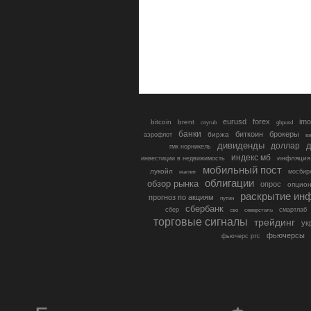
eurusd
forex
imo
bitcoin
brent
cnyrub
gbpusd
банки
биткоин
брокеры
биржа
аэрофлот
в
дивиденды
доллар
д
гмк норникель
индекс мб
инфляция
инвестиции в недвижимость
мобильный пост
лукойл
мосбир
магнит
облигации
обзор рынка
опрос
опцио
раскрытие ин
прогноз по акциям
путин
сбербанк
сбер
северсталь
смартлаб
сво
торговые сигналы
трейдинг
ук
фьючерсы
фьючерс ртс