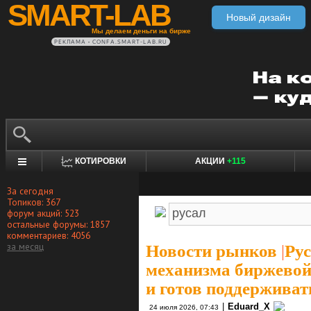
SMART-LAB
Новый дизайн
Мы делаем деньги на бирже
РЕКЛАМА • CONFA.SMART-LAB.RU
КОТИРОВКИ
АКЦИИ
+115
За сегодня
Топиков: 367
форум акций: 523
остальные форумы: 1857
комментариев: 4056
за месяц
Новости рынков
|
Рус
механизма биржевой
и готов поддерживат
|
Eduard_X
24 июля 2026, 07:43