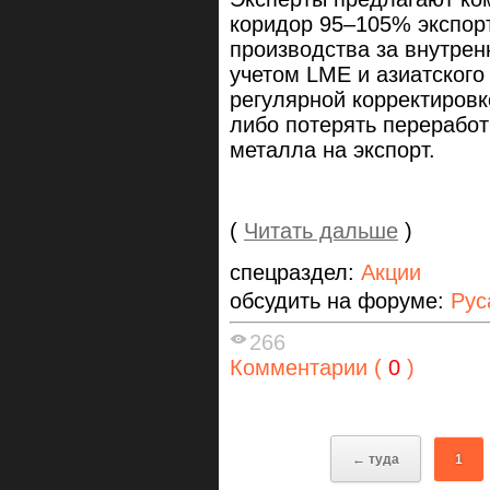
коридор 95–105% экспор
производства за внутре
учетом LME и азиатского
регулярной корректировк
либо потерять переработк
металла на экспорт.
(
Читать дальше
)
спецраздел:
Акции
обсудить на форуме:
Рус
266
Комментарии (
0
)
← туда
1