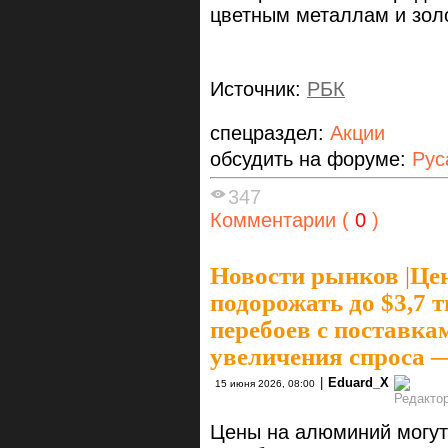
цветным металлам и золо
Источник:
РБК
спецраздел:
Акции
обсудить на форуме:
Рус
347
Комментарии (
0
)
Новости рынков
|
Це
подорожать до $3,7 т
перебоев с поставка
увеличения спроса 
|
Eduard_X
15 июня 2026, 08:00
Цены на алюминий могут 