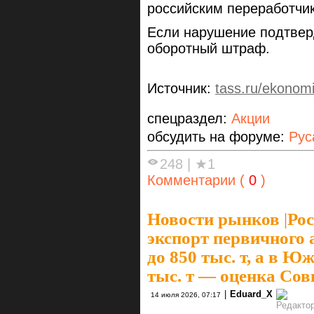
российским переработчи
Если нарушение подтвер
оборотный штраф.
Источник:
tass.ru/ekonom
спецраздел:
Акции
обсудить на форуме:
Рус
248
|
★1
Комментарии (
0
)
Новости рынков
|
Рос
экспорт первичного 
до 850 тыс. т, а в 
тыс. т — оценка Со
|
Eduard_X
14 июля 2026, 07:17