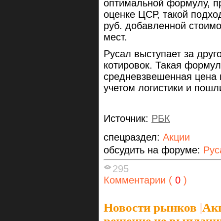
оптимальной формулу, п
оценке ЦСР, такой подхо
руб. добавленной стоимо
мест.
Русал выступает за друг
котировок. Такая формул
средневзвешенная цена 
учетом логистики и пошл
Источник:
РБК
спецраздел:
Акции
обсудить на форуме:
Рус
295
Комментарии (
0
)
Новости рынков
|
Ак
решение не выплачив