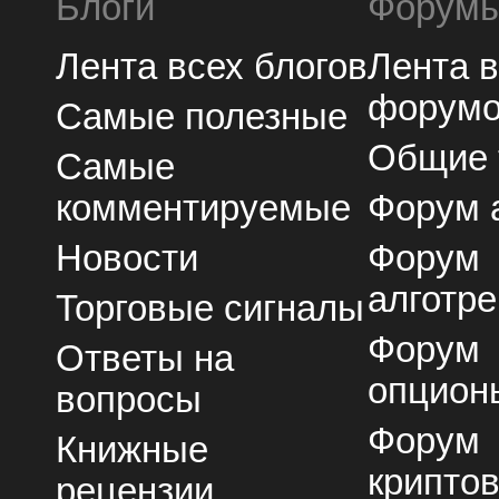
Блоги
Форум
Лента всех блогов
Лента 
форум
Самые полезные
Общие
Самые
комментируемые
Форум 
Новости
Форум
алготре
Торговые сигналы
Форум
Ответы на
опцион
вопросы
Форум
Книжные
крипто
рецензии