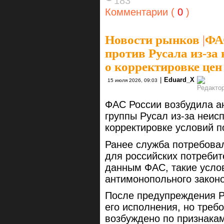
183
Комментарии (
0
)
Новости рынков
|
ФАС
против Русала из-за
о корректировке це
|
Eduard_X
15 июля 2026, 09:03
ФАС России возбудила а
группы Русал из-за неи
корректировке условий 
Ранее служба потребовал
для российских потребит
данным ФАС, такие усло
антимонопольного закон
После предупреждения Р
его исполнения, но треб
возбуждено по признака