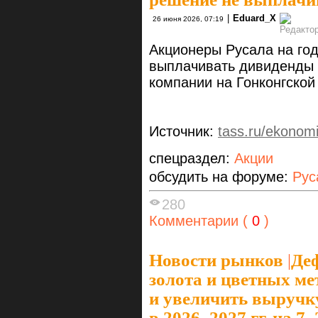
|
Eduard_X
26 июня 2026, 07:19
Акционеры Русала на го
выплачивать дивиденды з
компании на Гонконгской
Источник:
tass.ru/ekonom
спецраздел:
Акции
обсудить на форуме:
Рус
280
Комментарии (
0
)
Новости рынков
|
Де
золота и цветных м
и увеличить выручк
в 2026–2027 гг. на 