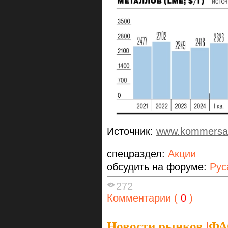
Источник:
www.kommersan
спецраздел:
Акции
обсудить на форуме:
Рус
272
Комментарии (
0
)
Новости рынков
|
ФА