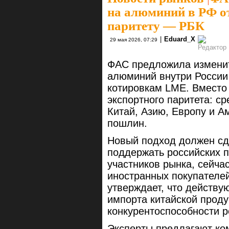
на алюминий в РФ о
паритету — РБК
|
Eduard_X
29 мая 2026, 07:29
ФАС предложила изменит
алюминий внутри России 
котировкам LME. Вместо
экспортного паритета: с
Китай, Азию, Европу и А
пошлин.
Новый подход должен сд
поддержать российских п
участников рынка, сейча
иностранных покупателе
утверждает, что действу
импорта китайской прод
конкурентоспособности р
Эксперты предлагают ко