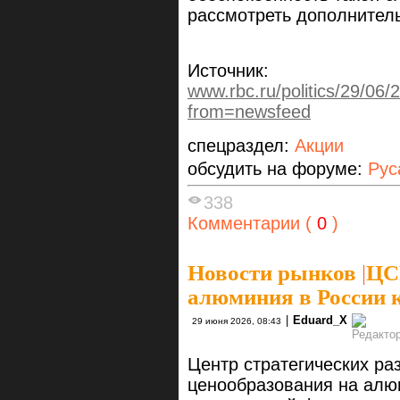
рассмотреть дополнител
Источник:
www.rbc.ru/politics/29/0
from=newsfeed
спецраздел:
Акции
обсудить на форуме:
Рус
338
Комментарии (
0
)
Новости рынков
|
ЦС
алюминия в России 
|
Eduard_X
29 июня 2026, 08:43
Центр стратегических ра
ценообразования на алю