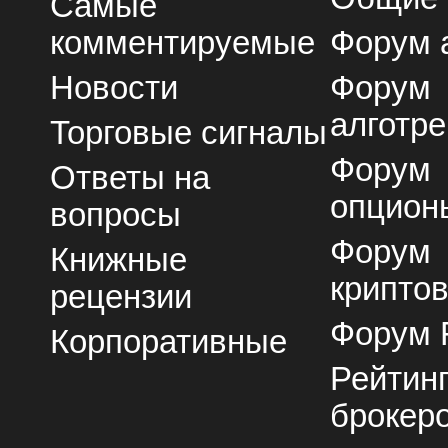
Самые
комментируемые
Форум 
Новости
Форум
алготре
Торговые сигналы
Форум
Ответы на
опцион
вопросы
Форум
Книжные
крипто
рецензии
Форум 
Корпоративные
Рейтин
брокер