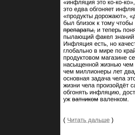
«инфляция это ко-ко-ко»
это едва обгоняет инфля
«продукты дорожают», «д
был близок к тому чтобы
препараты,
и теперь пон
пылающий факел знаний 
Инфляция есть, но качес
глобально в мире по кра
продуктовом магазине се
насыщенной жизнью чем к
чем миллионеры лет двад
основная задача чела э
жизни чела произойдёт са
обгонять инфляцию, дост
уж
ватником
валенком.
(
Читать дальше
)