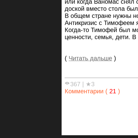
или когда Ваномас снял 
доской вместо стола был
В общем стране нужны н
Антикризис с Тимофеем я
Когда-то Тимофей был мо
ценности, семья, дети. В
(
Читать дальше
)
367
|
★3
Комментарии (
21
)