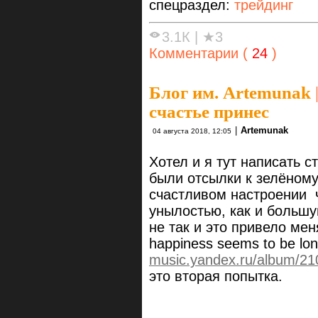
спецраздел:
трейдинг
3.1К
|
★3
Комментарии (
24
)
Блог им. Artemunak
счастье принес
|
Artemunak
04 августа 2018, 12:05
Хотел и я тут написать с
были отсылки к зелёному
счастливом настроении ч
унылостью, как и большу
не так и это привело мен
happiness seems to be lo
music.yandex.ru/album/21
это вторая попытка.