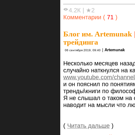
4.2К
|
★2
Комментарии (
71
)
Блог им. Artemunak
трейдинга
|
Artemunak
06 сентября 2019, 09:40
Несколько месяцев назад
случайно наткнулся на к
www.youtube.com/channe
и он пояснил по понятия
тренды\книги по философ
Я не слышал о таком на 
наводит на мысли что лю
(
Читать дальше
)