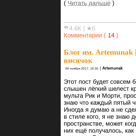
(
Читать дальше
)
4.6К
|
★6
Комментарии (
14
)
Блог им. Artemunak
висячок
|
Artemunak
09 ноября 2017, 16:30
Этот пост будет совсем 
слышен лёгкий шелест к
мульта Рик и Морти, про
знаю что каждый пятый ч
Иногда я думаю а не сде
в стиле кого, я не знаю 
пространстве, может ког
них ещё получалось, как