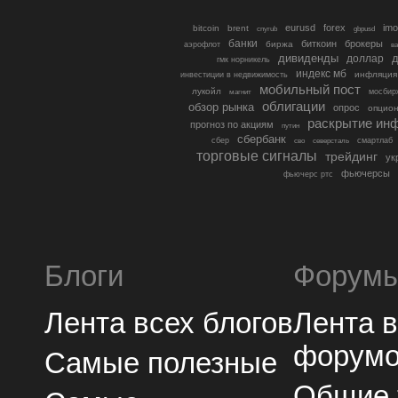
eurusd
forex
imo
bitcoin
brent
cnyrub
gbpusd
банки
биткоин
брокеры
биржа
аэрофлот
в
дивиденды
доллар
д
гмк норникель
индекс мб
инфляция
инвестиции в недвижимость
мобильный пост
лукойл
мосбир
магнит
облигации
обзор рынка
опрос
опцио
раскрытие ин
прогноз по акциям
путин
сбербанк
сбер
северсталь
смартлаб
сво
торговые сигналы
трейдинг
ук
фьючерсы
фьючерс ртс
Блоги
Форум
Лента всех блогов
Лента 
форум
Самые полезные
Общие