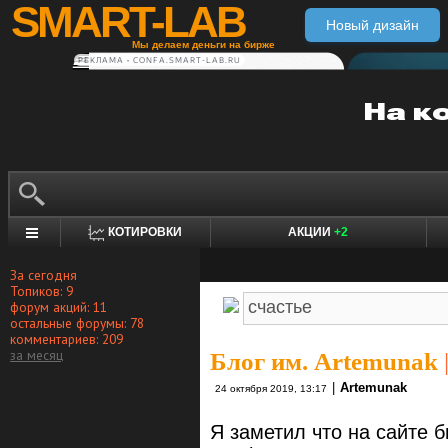
SMART-LAB
Новый дизайн
Мы делаем деньги на бирже
РЕКЛАМА • CONFA.SMART-LAB.RU
КОТИРОВКИ
АКЦИИ
+2
За сегодня
Топиков: 9
форум акций: 11
остальные форумы: 78
комментариев: 209
за месяц
Блог им. Artemunak
|
Artemunak
24 октября 2019, 13:17
Я заметил что на сайте б