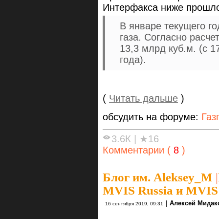
Интерфакса ниже прошло
В январе текущего го
газа. Согласно расче
13,3 млрд куб.м. (с 
года).
(
Читать дальше
)
обсудить на форуме:
Газ
3.6К
|
★16
Комментарии (
8
)
Блог им. Aleksey_M
|
MVIS Russia и MVIS 
|
Алексей Мидак
16 сентября 2019, 09:31