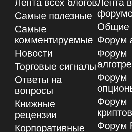
Лента всех блогов
Лента 
форум
Самые полезные
Общие
Самые
комментируемые
Форум 
Новости
Форум
алготре
Торговые сигналы
Форум
Ответы на
опцион
вопросы
Форум
Книжные
крипто
рецензии
Форум 
Корпоративные