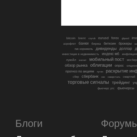
eurusd
forex
imo
bitcoin
brent
cnyrub
gbpusd
банки
биткоин
брокеры
биржа
аэрофлот
в
дивиденды
доллар
д
гмк норникель
индекс мб
инфляция
инвестиции в недвижимость
мобильный пост
лукойл
мосбир
магнит
облигации
обзор рынка
опрос
опцио
раскрытие ин
прогноз по акциям
путин
сбербанк
сбер
северсталь
смартлаб
сво
торговые сигналы
трейдинг
ук
фьючерсы
фьючерс ртс
Блоги
Форум