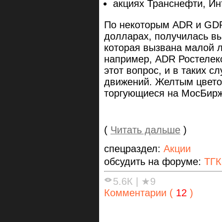
акциях Транснефти, Ин
По некоторым ADR и GDR
долларах, получилась вы
которая вызвана малой 
например, ADR Ростелек
этот вопрос, и в таких с
движений. Желтым цвето
торгующиеся на МосБирж
(
Читать дальше
)
спецраздел:
Акции
обсудить на форуме:
ТГК
5.6К
|
★9
Комментарии (
12
)