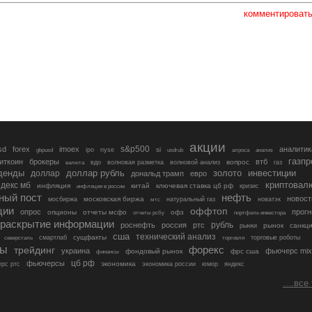
комментироват
акции
s&p500
sd
forex
imoex
аналитик
si
gbpusd
ipo
nyse
usdrub
алроса
анализ
газп
иткоин
брокеры
втб
вопрос
валюта
вдо
волновая разметка
волновой анализ
газ
денды
золото
инвестиции
доллар
доллар рубль
дональд трамп
евро
криптовал
декс мб
инфляция
китай
ключевая ставка цб рф
кризис
инфляция в россии
ный пост
нефть
новост
московская биржа
мосбиржа
мтс
натуральный газ
новатэк
ции
оффтоп
опрос
прогн
опционы
отчеты мсфо
офз
портфель инвестора
отчеты рсбу
раскрытие информации
рубль
роснефть
россия
ртс
рынок
санкц
рынки
сша
технический анализ
сущфакты
торговые роботы
северсталь
смартлаб
торговля
лы
трейдинг
форекс
украина
фьючерс mix
фондовый рынок
фрс сша
финансы
цб рф
фьючерсы
экономика
рс ртс
экономика россии
юмор
яндекс
....все