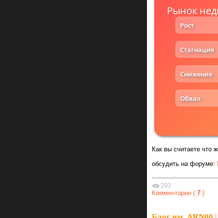
Рынок нед
Рост
Стагнация
Снижение
Обвал
Как вы считаете что 
обсудить на форуме:
293
Комментарии (
7
)
Блог им. ARN00
|