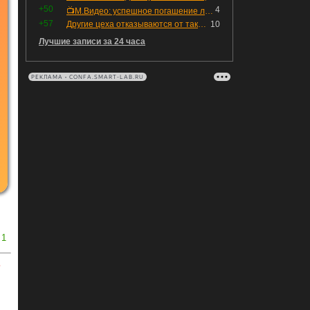
+50
4
📺М.Видео: успешное погашение любимого флоатера
+57
Другие цеха отказываются от таких деталей — а мы построили на них производство с оборотом 70 млн
10
Лучшие записи за 24 часа
РЕКЛАМА • CONFA.SMART-LAB.RU
1
ь