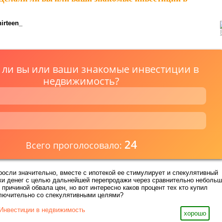
irteen_
 ли вы или ваши знакомые инвестиции в
недвижимость?
24
Всего проголосовало:
осли значительно, вместе с ипотекой ее стимулирует и спекулятивный
вки денег с целью дальнейшей перепродажи через сравнительно неболь
 причиной обвала цен, но вот интересно каков процент тех кто купил
ключительно со спекулятивными целями?
Инвестиции в недвижимость
хорошо