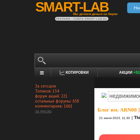
SMART-LAB
Но
Мы делаем деньги на бирже
РЕКЛАМА • CONFA.SMART-LAB.RU
КОТИРОВКИ
АКЦИИ
+51
За сегодня
Топиков: 154
форум акций: 221
остальные форумы: 658
комментариев: 1661
Блог им. ARN00
|
за месяц
|
Th
21 июня 2023, 11:30