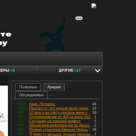
КЕРЫ
+4
ДРУГИЕ
+27
Полезные
Лучшие
Обсуждаемые
+123
Азия. Пятница.
46
+122
Продал то, что нельзя было покупать. Изменения в портфеле
16
+80
10 млн р на счету сделали меня счастливым? Ожидание vs Реальность!
39
+75
Грузоперевозки по ЖД за июль 2026 г. — четвёртый месяц подряд роста, чёрные металлы на уровне прошлого года, а каменный уголь в плюсе.
1
+72
Ситуация на текущий момент
5
+65
Обновляем информацию по Диасофту: дивиденды и выкуп
2
+53
Почему стратегия Евгения Черных приведет вас к убыткам в 2026 году
36
+51
1
👌 Вместо вкладов: лучшие облигации — только супер надёжные