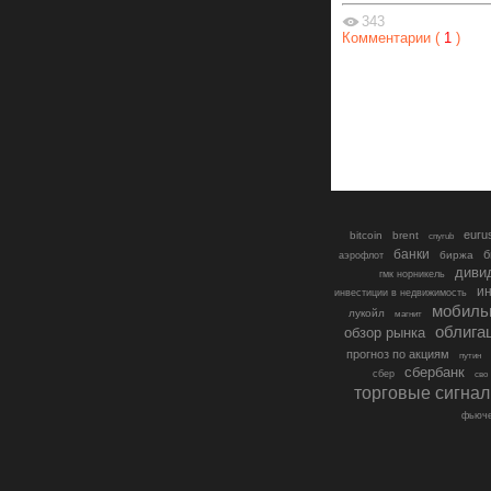
343
Комментарии (
1
)
euru
bitcoin
brent
cnyrub
банки
б
биржа
аэрофлот
диви
гмк норникель
ин
инвестиции в недвижимость
мобиль
лукойл
магнит
облига
обзор рынка
прогноз по акциям
путин
сбербанк
сбер
сво
торговые сигна
фьюче