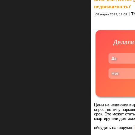
недвижимость?
|
Th
08 марта 2023, 18:09
Делали
Да
Нет
Цены на недвижку выр
спрос, по типу парко
срок. Это может стать
квартиру или дом ис
обсудить на форуме: