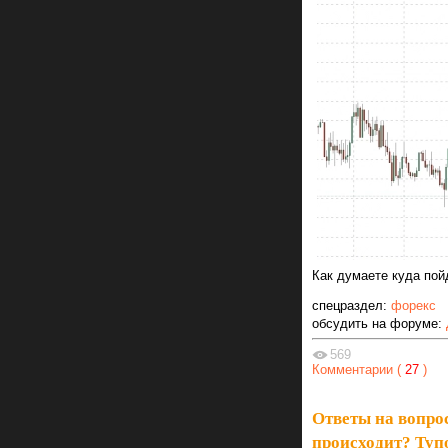
Как думаете куда пой
спецраздел:
форекс
обсудить на форуме:
569
Комментарии (
27
)
Ответы на вопро
происходит? Тупо