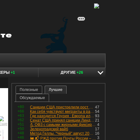
КЕРЫ
+1
ДРУГИЕ
+26
Полезные
Лучшие
Обсуждаемые
+80
Санкции США пристрелили рост акций в России
47
+66
Как себя чувствуют мигранты в раю, в который они так стремились
54
+63
Где находится Грузия : Европа или Азия
93
+62
Сенат США принял санкции Линдси Грэма против России
21
+51
💪 ОФЗ с самыми жирными фиксированными купонами
4
+50
Зеленоградский вайб
17
+48
Метод Геллы. "Черный" август 2026 - быть или не быть?
16
+46
3
🚂 📬 РЖД против Почты России – Какие облигации выбрать?