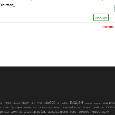
Thirteen_
хорошо
ответит
акции
s&p500
sd
forex
imoex
аналитик
si
gbpusd
ipo
nyse
usdrub
алроса
анализ
газп
иткоин
брокеры
втб
вопрос
валюта
вдо
волновая разметка
волновой анализ
газ
денды
золото
инвестиции
доллар
доллар рубль
дональд трамп
евро