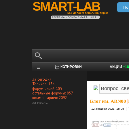
SMART-LAB
Но
Мы делаем деньги на бирже
РЕКЛАМА • CONFA.SMART-LAB.RU
КОТИРОВКИ
АКЦИИ
+18
За сегодня
Топиков: 134
форум акций: 189
остальные форумы: 857
комментариев: 2092
Блог им. ARN00
|
за месяц
|
12 декабря 2021, 18:05