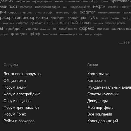
криптовал
декс мб
инфляция
китай
ключевая ставка цб рф
кризис
инфляция в россии
ный пост
нефть
новост
московская биржа
мосбиржа
мтс
натуральный газ
новатэк
ции
оффтоп
опрос
прогн
опционы
отчеты мсфо
офз
портфель инвестора
отчеты рсбу
раскрытие информации
рубль
роснефть
россия
ртс
рынок
санкц
рынки
сша
технический анализ
сущфакты
торговые роботы
северсталь
смартлаб
торговля
лы
трейдинг
форекс
украина
фьючерс mix
фондовый рынок
фрс сша
финансы
цб рф
фьючерсы
экономика
рс ртс
экономика россии
юмор
яндекс
....все
Форумы
Акции
Лента всех форумов
Карта рынка
Общие темы
Котировки
Форум акций
Фундаментальный анал
Форум алготрейдинг
Отчеты компаний
Форум опционы
Дивиденды
Форум криптовалют
Мой портфель
Форум Forex
Все компании
Рейтинг брокеров
Календарь акций