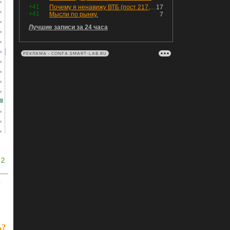
+41
Почему я ненавижу ВТБ (пост 217, 12+)
17
+41
Мысли по рынку.
7
Лучшие записи за 24 часа
РЕКЛАМА • CONFA.SMART-LAB.RU
2
ь
ь?