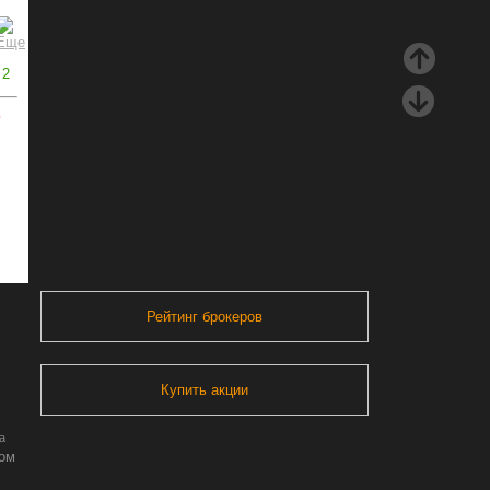
2
ь
Рейтинг брокеров
Купить акции
а
ром