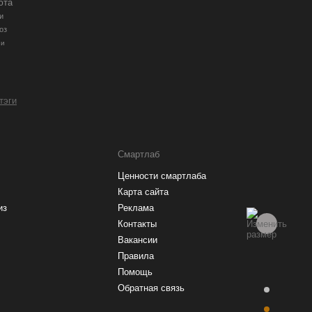
юта
и
оз
ии
 тэги
Смартлаб
Ценности смартлаба
Карта сайта
из
Реклама
Контакты
Вакансии
Правила
Помощь
Обратная связь