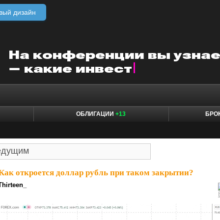
вый дизайн
ОБЛИГАЦИИ
+13
БРО
Как откроется доллар рубль при таком закрытии?
Thirteen_