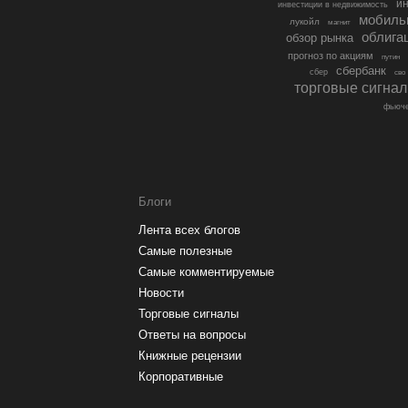
ин
инвестиции в недвижимость
мобиль
лукойл
магнит
облига
обзор рынка
прогноз по акциям
путин
сбербанк
сбер
сво
торговые сигна
фьюче
Блоги
Лента всех блогов
Самые полезные
Самые комментируемые
Новости
Торговые сигналы
Ответы на вопросы
Книжные рецензии
Корпоративные