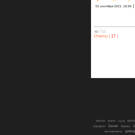
|
02 сентября 2021, 18:36
710
Ответы (
17
)
euru
bitcoin
brent
cnyrub
банки
б
биржа
аэрофлот
диви
гмк норникель