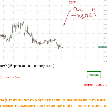
дем? («Вправо точно» не предлагать)
хорошо
Доллар рубль
комментироват
сы
|
Стоит ли лезть в бумагу если не понимаешь что в ней
 заходить выходить по механике или не стоит так делат