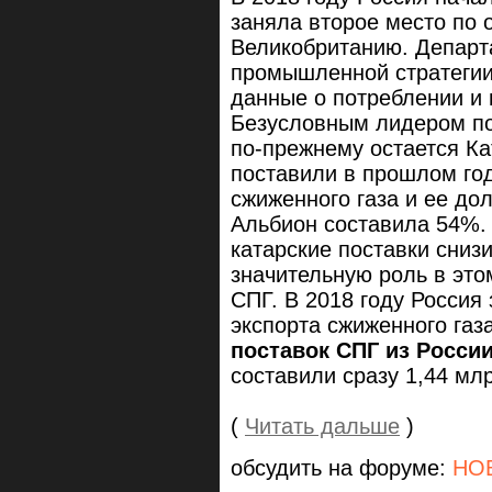
заняла второе место по 
Великобританию. Департа
промышленной стратегии
данные о потреблении и 
Безусловным лидером по
по-прежнему остается Ка
поставили в прошлом год
сжиженного газа и ее д
Альбион составила 54%.
катарские поставки сниз
значительную роль в это
СПГ. В 2018 году Россия
экспорта сжиженного газ
поставок СПГ из Росси
составили сразу 1,44 мл
(
Читать дальше
)
обсудить на форуме:
НО