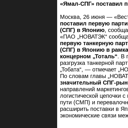
«Ямал-СПГ» поставил 
Москва, 26 июня — «Вес
поставил первую парти
(СПГ) в Японию
, сообщ
«ПАО „НОВАТЭК“ сообща
первую танкерную парт
(СПГ) в Японию в рамка
концерном „Тоталь“
. В
разгрузка танкерной пар
„Тобата“, — отмечает „Н
По словам главы „НОВА
значительный СПГ-ры
направлений маркетингов
логистической цепочки с
пути (СМП) и перевалоч
расширить поставки в Яп
экономические связи ме