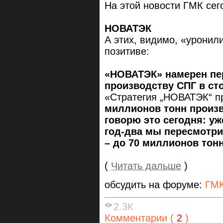
На этой новости ГМК се
НОВАТЭК
А этих, видимо, «уронил
позитиве:
«НОВАТЭК» намерен пе
производству СПГ в ст
«Стратегия „НОВАТЭК“ 
миллионов тонн произво
говорю это сегодня: уж
год-два мы пересмотри
– до 70 миллионов тон
(
Читать дальше
)
обсудить на форуме:
ГМК
2.3К
Комментарии (
2
)