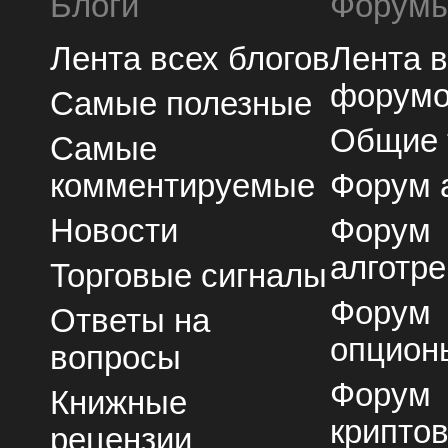
Блоги
Форум
Лента всех блогов
Лента 
форум
Самые полезные
Общие
Самые
комментируемые
Форум 
Новости
Форум
алготре
Торговые сигналы
Форум
Ответы на
опцион
вопросы
Форум
Книжные
крипто
рецензии