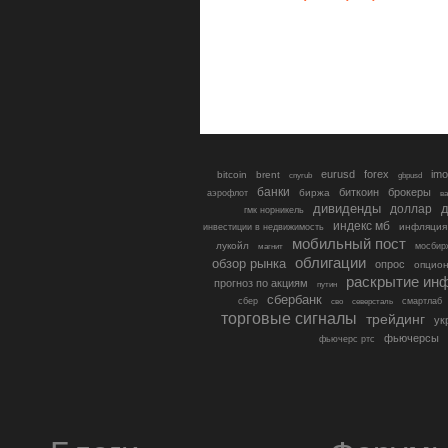
eurusd
forex
imo
bitcoin
brent
cnyrub
gbpusd
банки
биткоин
брокеры
биржа
аэрофлот
в
дивиденды
доллар
д
гмк норникель
индекс мб
инфляция
инвестиции в недвижимость
мобильный пост
лукойл
мосбир
магнит
облигации
обзор рынка
опрос
опцио
раскрытие ин
прогноз по акциям
путин
сбербанк
сбер
северсталь
смартлаб
сво
торговые сигналы
трейдинг
ук
фьючерсы
фьючерс ртс