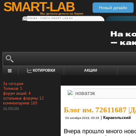
SMART-LAB
Новый дизайн
Мы делаем деньги на бирже
РЕКЛАМА • CONFA.SMART-LAB.RU
КОТИРОВКИ
АКЦИИ
За сегодня
Топиков: 5
форум акций: 4
остальные форумы: 12
комментариев: 165
за месяц
Блог им. 72611687
|
Д
|
Каракольский
03 октября 2019, 05:26
Вчера прошло много нов