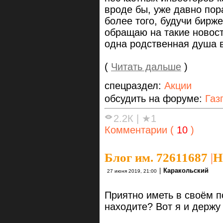
вроде бы, уже давно пора
более того, будучи бирж
обращаю на такие новост
одна родственная душа 
(
Читать дальше
)
спецраздел:
Акции
обсудить на форуме:
Газ
2.2К
|
★1
Комментарии (
10
)
Блог им. 72611687
|
Н
|
Каракольский
27 июня 2019, 21:00
Приятно иметь в своём п
находите? Вот я и держу 