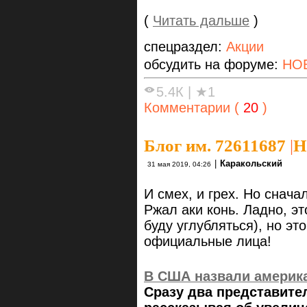
(
Читать дальше
)
спецраздел:
Акции
обсудить на форуме:
НО
5.4К
|
★1
Комментарии (
20
)
Блог им. 72611687
|
Н
|
Каракольский
31 мая 2019, 04:26
И смех, и грех. Но снач
Ржал аки конь. Ладно, э
буду углубляться), но эт
официальные лица!
В США назвали америк
Сразу два представите