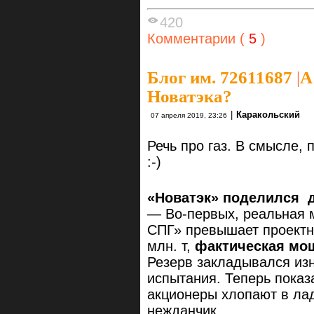
420
Комментарии (
5
)
Блог им. 72611687
|
А
Новатэка?
|
Каракольский
07 апреля 2019, 23:26
Речь про газ. В смысле, 
:-)
«Новатэк» поделился
— Во-первых, реальная 
СПГ» превышает проектн
млн. т,
фактическая мощ
Резерв закладывался изн
испытания. Теперь показ
акционеры хлопают в л
нежданчик.