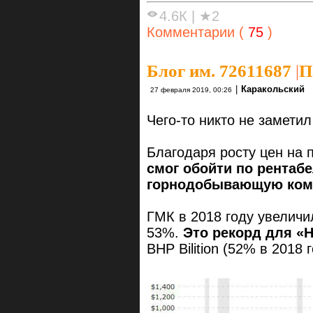
4.6К
|
★2
Комментарии (
75
)
Блог им. 72611687
|
П
|
Каракольский
27 февраля 2019, 00:26
Чего-то никто не заметил
Благодаря росту цен на
смог обойти по рентаб
горнодобывающую компа
ГМК в 2018 году увеличи
53%.
Это рекорд для «Н
BHP Bilition (52% в 2018 г