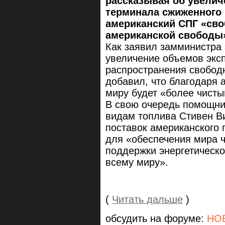
рассказывая об увеличе
терминала сжиженного г
американский СПГ «св
американской свободы
Как заявил замминистра
увеличение объемов экс
распространения свободн
добавил, что благодаря 
миру будет «более чисты
В свою очередь помощни
видам топлива Стивен Ви
поставок американского 
для «обеспечения мира ч
поддержки энергетическ
всему миру».
(
Читать дальше
)
обсудить на форуме:
НО