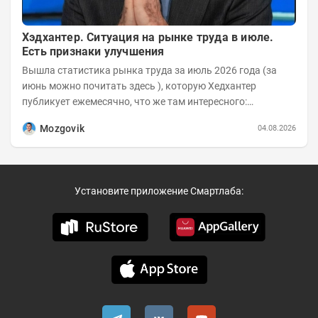
Хэдхантер. Ситуация на рынке труда в июле.
Есть признаки улучшения
Вышла статистика рынка труда за июль 2026 года (за
июнь можно почитать здесь ), которую Хедхантер
публикует ежемесячно, что же там интересного:
Динамика hh.индекса с 2022 года:
Mozgovik
04.08.2026
Установите приложение Смартлаба: