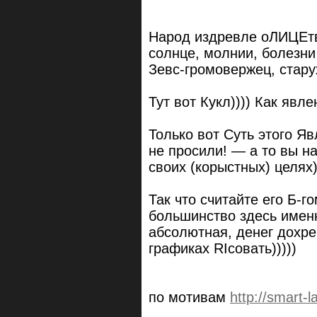
Народ издревле оЛИЦЕт
солнце, молнии, болезни 
Зевс-громовержец, стару
Тут вот Кукл)))) Как явле
Только вот Суть этого Я
не просили! — а то вы на
своих (корыстных) целях)
Так что считайте его Б-г
большинство здесь именно
абсолютная, денег дохре
графиках RIсовать)))))
по мотивам
http://smart-