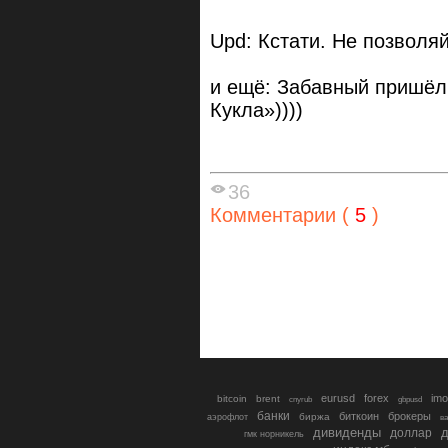
Upd: Кстати. Не позволяй
и ещё: Забавный пришёл
Кукла»))))
36
Комментарии (
5
)
eurusd
forex
imo
bitcoin
brent
cnyrub
gbpusd
банки
биткоин
брокеры
биржа
аэрофлот
в
дивиденды
доллар
д
гмк норникель