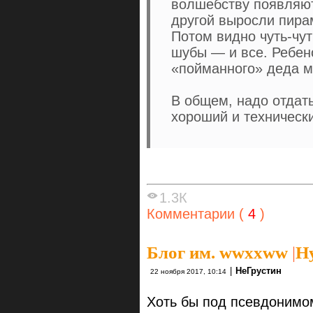
волшебству появляют
другой выросли пира
Потом видно чуть-чут
шубы — и все. Ребено
«пойманного» деда м
В общем, надо отдать
хороший и техническ
1.3К
Комментарии (
4
)
Блог им. wwxxww
|
Н
|
НеГрустин
22 ноября 2017, 10:14
Хоть бы под псевдонимом