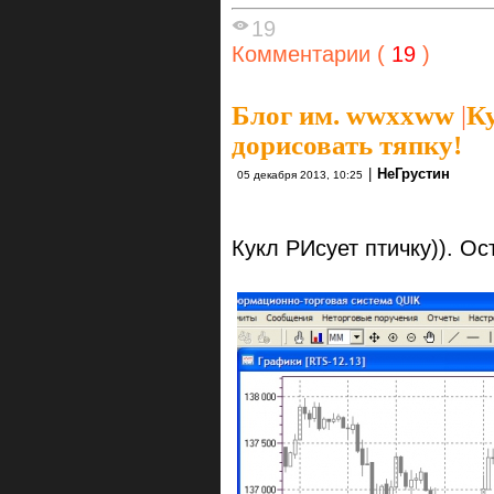
19
Комментарии (
19
)
Блог им. wwxxww
|
Ку
дорисовать тяпку!
|
НеГрустин
05 декабря 2013, 10:25
Кукл РИсует птичку)). Ос