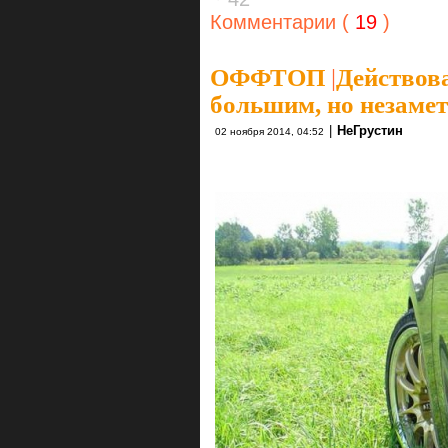
Комментарии (
19
)
ОФФТОП
|
Действова
большим, но незаме
|
НеГрустин
02 ноября 2014, 04:52