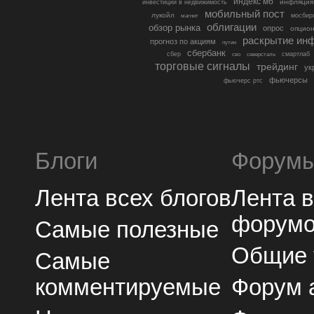
индекс мб
инфляция
инвестиции в недвижимость
мобильный пост
лукойл
мосбир
магнит
облигации
обзор рынка
опрос
опцио
раскрытие ин
прогноз по акциям
путин
сбербанк
сбер
северсталь
смартлаб
сво
торговые сигналы
трейдинг
ук
фьючерсы
фьючерс ртс
Блоги
Форум
Лента всех блогов
Лента 
форум
Самые полезные
Общие
Самые
комментируемые
Форум 