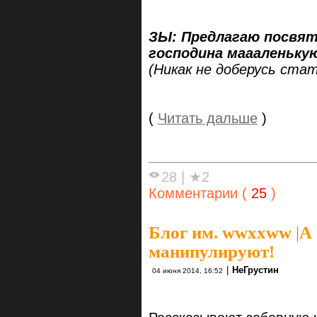
ЗЫ: Предлагаю посвят
господина маааленьку
(Никак не доберусь ста
(
Читать дальше
)
28
|
★2
Комментарии (
25
)
Блог им. wwxxww
|
А
манипулируют!
|
НеГрустин
04 июня 2014, 16:52