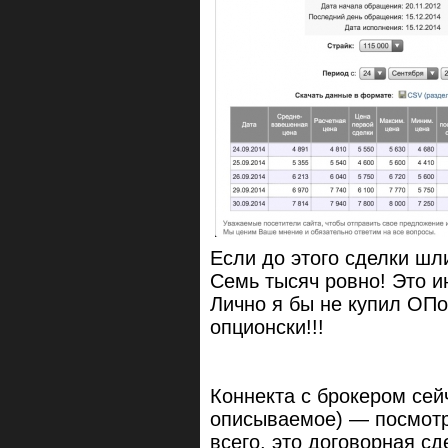
Если до этого сделки шли
Семь тысяч ровно! Это и
Лично я бы не купил ОПов
опционски!!!
Коннекта с брокером сейч
описываемое) — посмотре
всего, это договорная с