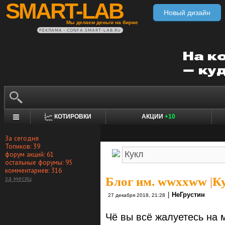
SMART-LAB
Новый дизайн
Мы делаем деньги на бирже
РЕКЛАМА • CONFA.SMART-LAB.RU
КОТИРОВКИ
АКЦИИ
+10
За сегодня
Топиков: 39
форум акций: 61
остальные форумы: 95
комментариев: 316
за месяц
Блог им. wwxxww
|
Ку
|
НеГрустин
27 декабря 2018, 21:28
Чё вы всё жалуетесь на 