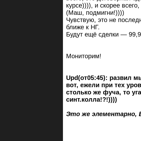
курсе)))), и скорее всег
(Маш, подмигни!))))
Чувствую, это не последн
ближе к НГ.
Будут ещё сделки — 99,
Мониторим!
Upd(от05:45): развил м
вот, ежели при тех уров
столько же фуча, то уг
синт.колла!?!))))
Это же элементарно, В