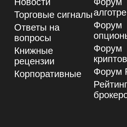
Новости
Форум
алготре
Торговые сигналы
Форум
Ответы на
опцион
вопросы
Форум
Книжные
крипто
рецензии
Форум 
Корпоративные
Рейтин
брокер