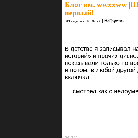
Блог им. wwxxww
|
Ш
первый!
|
НеГрустин
03 августа 2016, 04:29
В детстве я записывал н
историй» и прочих дисне
показывали только по во
и потом, в любой другой
включал...
… смотрел как с недоуме
42