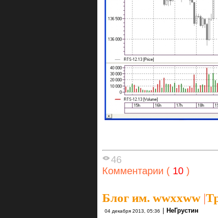
46
Комментарии (
10
)
Блог им. wwxxww
|
Т
|
НеГрустин
04 декабря 2013, 05:36