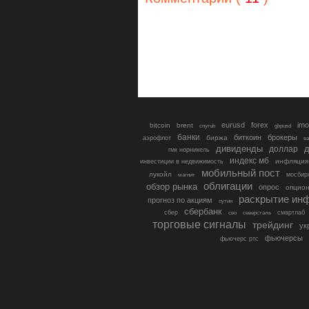
eurusd
forex
imo
bitcoin
brent
cnyrub
gbpusd
банки
биткоин
брокеры
биржа
аэрофлот
в
дивиденды
доллар
д
гмк норникель
индекс мб
инфляция
инвестиции в недвижимость
мобильный пост
лукойл
мосбир
магнит
облигации
обзор рынка
опрос
опцио
раскрытие ин
прогноз по акциям
путин
сбербанк
сбер
северсталь
смартлаб
сво
торговые сигналы
трейдинг
ук
фьючерсы
фьючерс ртс