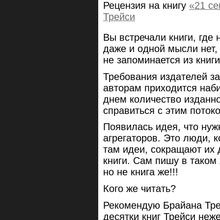
Рецензия на книгу
«21 с
Трейси
Вы встречали книги, где 
даже и одной мысли нет,
не запоминается из книги
Требования издателей за
авторам приходится наби
днем количество изданно
справиться с этим пото
Появилась идея, что нуж
агрегаторов. Это люди, к
там идеи, сокращают их 
книги. Сам пишу в таком
но не книга же!!!
Кого же читать?
Рекомендую Брайана Тре
десятки книг Трейси неже