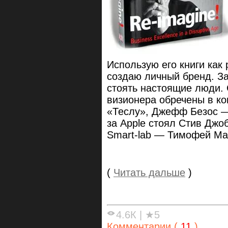
Использую его книги как
создаю личный бренд. З
стоять настоящие люди. 
визионера обречены в ко
«Теслу», Джефф Безос —
за Apple стоял Стив Джо
Smart-lab — Тимофей Ма
(
Читать дальше
)
4.6К
|
★5
Комментарии (
11
)