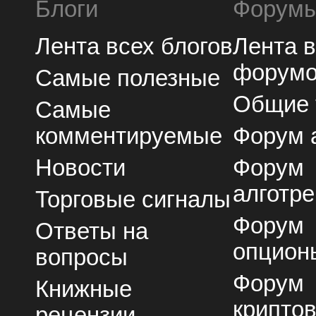
Блоги
Форум
Лента всех блогов
Лента 
форум
Самые полезные
Общие
Самые
комментируемые
Форум 
Новости
Форум
алготре
Торговые сигналы
Форум
Ответы на
опцион
вопросы
Форум
Книжные
крипто
рецензии