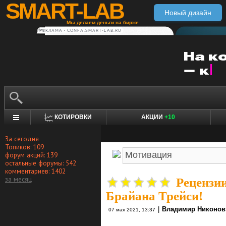
SMART-LAB
Новый дизайн
Мы делаем деньги на бирже
РЕКЛАМА • CONFA.SMART-LAB.RU
КОТИРОВКИ
АКЦИИ
+10
За сегодня
Топиков: 109
форум акций: 139
остальные форумы: 542
комментариев: 1402
за месяц
Рецензии
Брайана Трейси!
|
Владимир Никонов
07 мая 2021, 13:37