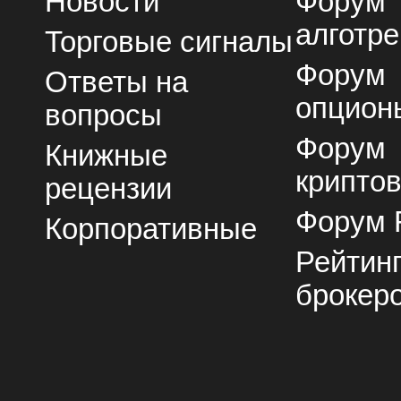
Новости
Форум
алготре
Торговые сигналы
Форум
Ответы на
опцион
вопросы
Форум
Книжные
крипто
рецензии
Форум 
Корпоративные
Рейтин
брокер