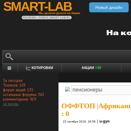
SMART-LAB
Новый дизайн
Мы делаем деньги на бирже
РЕКЛАМА • CONFA.SMART-LAB.RU
КОТИРОВКИ
АКЦИИ
+39
За сегодня
Топиков: 103
форум акций: 135
остальные форумы: 362
комментариев: 919
за месяц
ОФФТОП
|
Африканц
: 0
|
u-gyn
23 октября 2019, 18:56