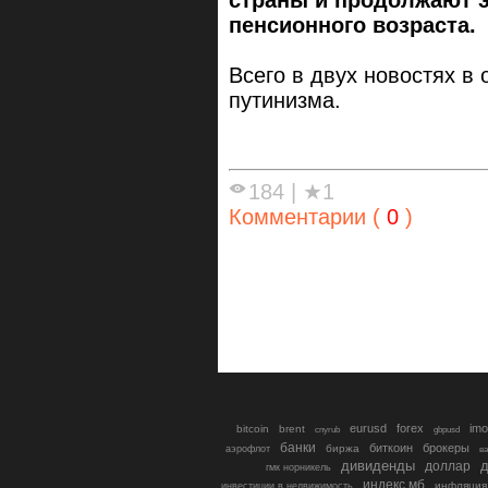
страны и продолжают э
пенсионного возраста.
Всего в двух новостях в
путинизма.
184
|
★1
Комментарии (
0
)
eurusd
forex
imo
bitcoin
brent
cnyrub
gbpusd
банки
биткоин
брокеры
биржа
аэрофлот
в
дивиденды
доллар
д
гмк норникель
индекс мб
инфляция
инвестиции в недвижимость