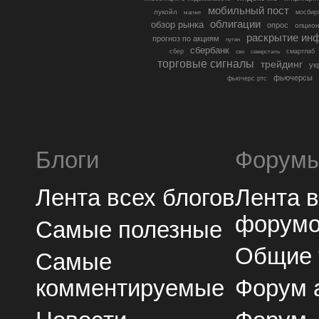
мобильный пост
лукойл
мосбир
магнит
облигации
обзор рынка
опрос
опцио
раскрытие ин
прогноз по акциям
путин
сбербанк
сбер
северсталь
смартлаб
сво
торговые сигналы
трейдинг
ук
фьючерсы
фьючерс ртс
Блоги
Форум
Лента всех блогов
Лента 
форум
Самые полезные
Общие
Самые
комментируемые
Форум 