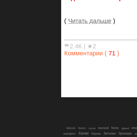
(
Читать дальше
)
2.4К
|
★2
Комментарии (
71
)
eurusd
forex
imo
bitcoin
brent
cnyrub
gbpusd
банки
биткоин
брокеры
биржа
аэрофлот
в