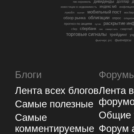
дивиденды
доллар
д
гмк норникель
индекс мб
инфляция
инвестиции в недвижимость
мобильный пост
лукойл
мосбир
магнит
облигации
обзор рынка
опрос
опцио
раскрытие ин
прогноз по акциям
путин
сбербанк
сбер
северсталь
смартлаб
сво
торговые сигналы
трейдинг
ук
фьючерсы
фьючерс ртс
Блоги
Форум
Лента всех блогов
Лента 
форум
Самые полезные
Общие
Самые
комментируемые
Форум 