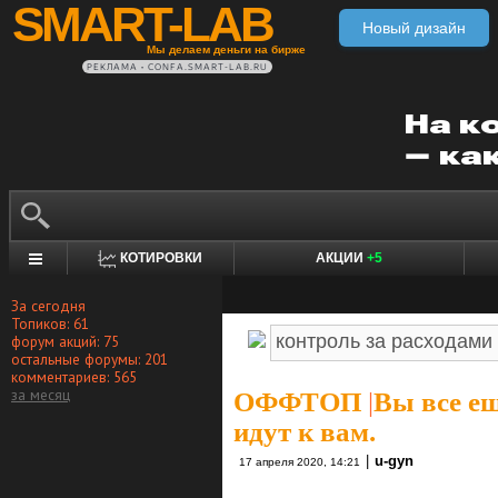
SMART-LAB
Новый дизайн
Мы делаем деньги на бирже
РЕКЛАМА • CONFA.SMART-LAB.RU
КОТИРОВКИ
АКЦИИ
+5
За сегодня
Топиков: 61
форум акций: 75
остальные форумы: 201
комментариев: 565
за месяц
ОФФТОП
|
Вы все ещ
идут к вам.
|
u-gyn
17 апреля 2020, 14:21