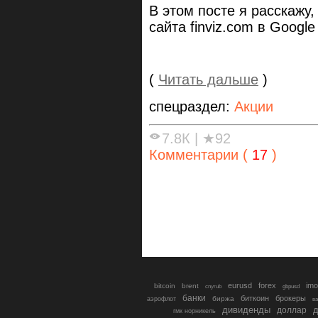
В этом посте я расскажу
сайта finviz.com в Googl
(
Читать дальше
)
спецраздел:
Акции
7.8К
|
★92
Комментарии (
17
)
eurusd
forex
imo
bitcoin
brent
cnyrub
gbpusd
банки
биткоин
брокеры
биржа
аэрофлот
в
дивиденды
доллар
д
гмк норникель