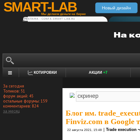
SMART-LAB
Новый дизайн
Мы делаем деньги на бирже
РЕКЛАМА • CONFA.SMART-LAB.RU
КОТИРОВКИ
АКЦИИ
+7
За сегодня
Топиков: 51
форум акций: 45
остальные форумы: 159
комментариев: 824
за месяц
Блог им. trade_execu
Finviz.com в Google
|
Trade execution 
22 августа 2021, 15:48