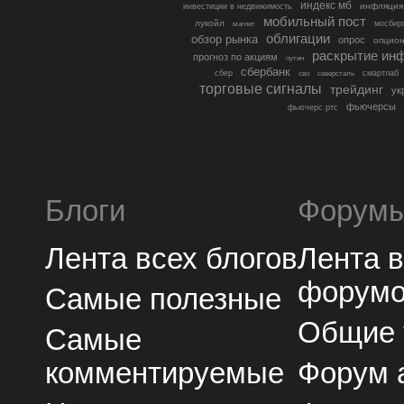
индекс мб
инфляция
инвестиции в недвижимость
мобильный пост
лукойл
мосбир
магнит
облигации
обзор рынка
опрос
опцио
раскрытие ин
прогноз по акциям
путин
сбербанк
сбер
северсталь
смартлаб
сво
торговые сигналы
трейдинг
ук
фьючерсы
фьючерс ртс
Блоги
Форум
Лента всех блогов
Лента 
форум
Самые полезные
Общие
Самые
комментируемые
Форум 