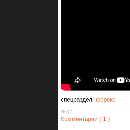
спецраздел:
форекс
35
Комментарии (
1
)