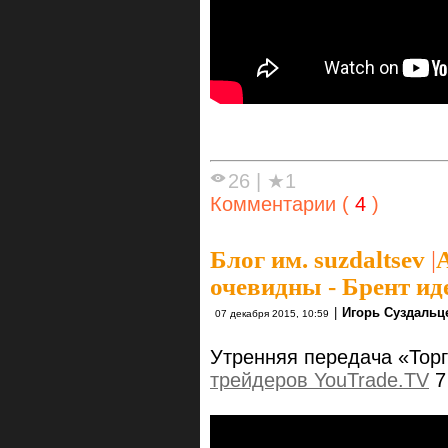
26
|
★1
Комментарии (
4
)
Блог им. suzdaltsev
|
очевидны - Брент иде
|
Игорь Суздальц
07 декабря 2015, 10:59
Утренняя передача «Тор
трейдеров YouTrade.TV
7