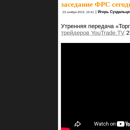
заседание ФРС сегод
|
Игорь Суздальце
23 ноября 2015, 10:41
Утренняя передача «Тор
трейдеров YouTrade.TV
2