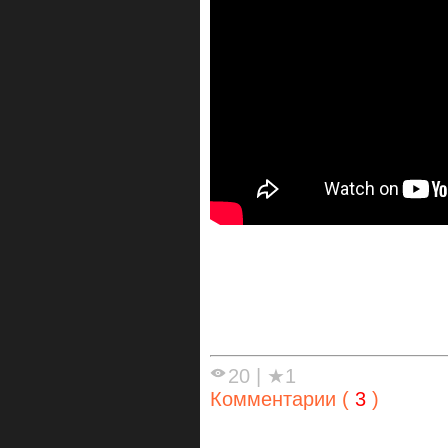
20
|
★1
Комментарии (
3
)