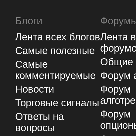
Блоги
Форум
Лента всех блогов
Лента 
форум
Самые полезные
Общие
Самые
комментируемые
Форум 
Новости
Форум
алготре
Торговые сигналы
Форум
Ответы на
опцион
вопросы