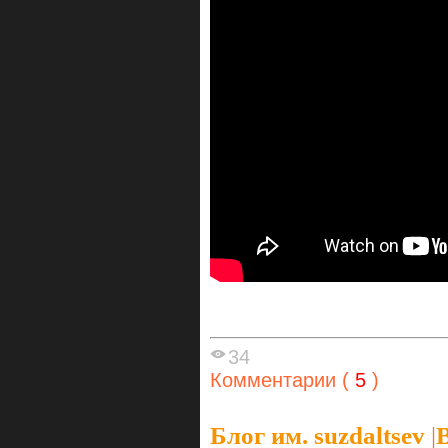
34
Комментарии (
5
)
Блог им. suzdaltsev
|