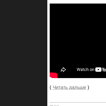
(
Читать дальше
)