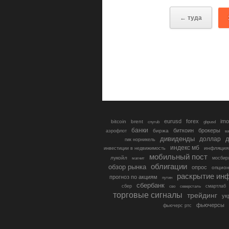
← туда
eurusd
forex
imo
bitcoin
brent
cnyrub
gbpusd
банки
биткоин
брокеры
биржа
аэрофлот
в
дивиденды
доллар
д
гмк норникель
индекс мб
инфляция
инвестиции в недвижимость
мобильный пост
лукойл
мосбир
магнит
облигации
обзор рынка
опрос
опцио
раскрытие ин
прогноз по акциям
путин
сбербанк
сбер
северсталь
смартлаб
сво
торговые сигналы
трейдинг
ук
фьючерсы
фьючерс ртс