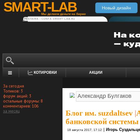
SMART-LAB
Новый дизайн
Мы делаем деньги на бирже
РЕКЛАМА • CONFA.SMART-LAB.RU
КОТИРОВКИ
АКЦИИ
За сегодня
Топиков: 3
форум акций: 3
остальные форумы: 8
комментариев: 106
за месяц
Блог им. suzdaltsev
|
банковской системы 
|
Игорь Суздальц
18 августа 2017, 17:12