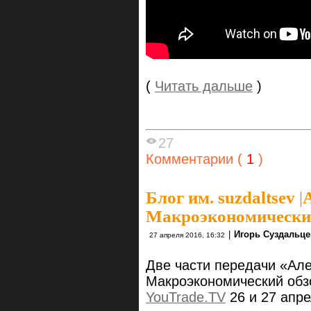
(
Читать дальше
)
27
Комментарии (
1
)
Блог им. suzdaltsev
|
Макроэкономический 
|
Игорь Суздальце
27 апреля 2016, 16:32
Две части передачи «Але
Макроэкономический обз
YouTrade.TV
26 и 27 апре