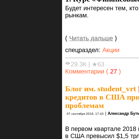
Будет интересен тем, кт
рынкам.
(
Читать дальше
)
спецраздел:
Акции
29.3К
|
★63
Комментарии (
27
)
Блог им. student_vrt
кредитов в США при
проблемам
|
Александр Бут
07 сентября 2018, 17:43
В первом квартале 2018 
в США превысил $1,5 трл