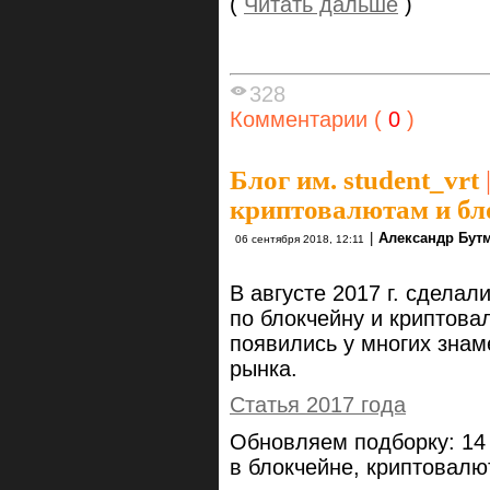
(
Читать дальше
)
328
Комментарии (
0
)
Блог им. student_vrt
криптовалютам и бл
|
Александр Бут
06 сентября 2018, 12:11
В августе 2017 г. сдела
по блокчейну и криптова
появились у многих знам
рынка.
Статья 2017 года
Обновляем подборку: 14 
в блокчейне, криптовалю