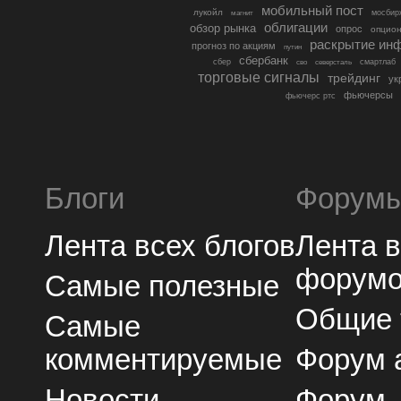
мобильный пост
лукойл
мосбир
магнит
облигации
обзор рынка
опрос
опцио
раскрытие ин
прогноз по акциям
путин
сбербанк
сбер
северсталь
смартлаб
сво
торговые сигналы
трейдинг
ук
фьючерсы
фьючерс ртс
Блоги
Форум
Лента всех блогов
Лента 
форум
Самые полезные
Общие
Самые
комментируемые
Форум 
Новости
Форум