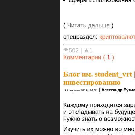
(
Читать дальше
)
спецраздел:
криптовалю
502
|
★1
Комментарии (
1
)
Блог им. student_vrt
инвестированию
|
Александр Бутм
22 апреля 2019, 14:34
Каждому приходится зара
и откладывать на будуще
нужно знать о возможнос
Изучить их можно во мно