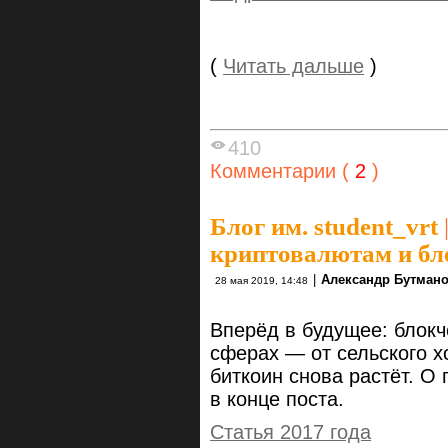
(
Читать дальше
)
410
Комментарии (
2
)
Блог им. student_vrt
криптовалютам и бл
|
Александр Бутман
28 мая 2019, 14:48
Вперёд в будущее: блокч
сферах — от сельского х
биткоин снова растёт. О
в конце поста.
Статья 2017 года