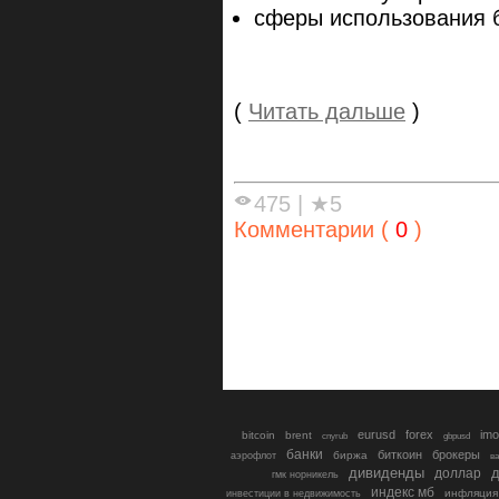
сферы использования 
(
Читать дальше
)
475
|
★5
Комментарии (
0
)
eurusd
forex
imo
bitcoin
brent
cnyrub
gbpusd
банки
биткоин
брокеры
биржа
аэрофлот
в
дивиденды
доллар
д
гмк норникель
индекс мб
инфляция
инвестиции в недвижимость