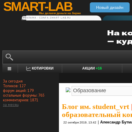
SMART-LAB
Новый дизайн
Мы делаем деньги на бирже
РЕКЛАМА • CONFA.SMART-LAB.RU
КОТИРОВКИ
АКЦИИ
+16
За сегодня
Топиков: 127
форум акций: 179
остальные форумы: 765
комментариев: 1871
за месяц
Блог им. student_vrt
образовательный ко
|
Александр Бутм
22 октября 2019, 13:42