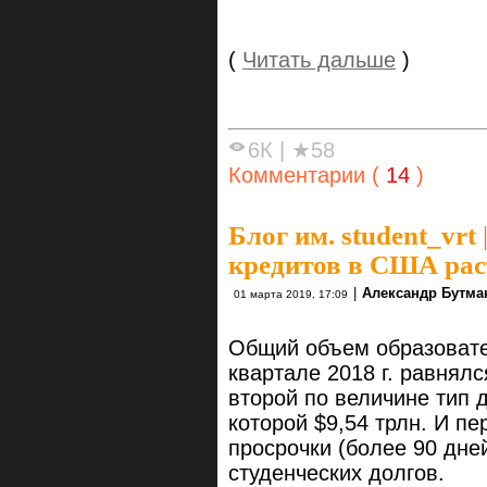
(
Читать дальше
)
6К
|
★58
Комментарии (
14
)
Блог им. student_vrt
кредитов в США рас
|
Александр Бутма
01 марта 2019, 17:09
Общий объем образовате
квартале 2018 г. равнял
второй по величине тип 
которой $9,54 трлн. И п
просрочки (более 90 дне
студенческих долгов.