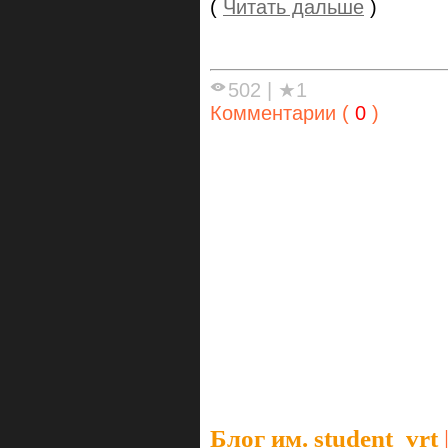
(
Читать дальше
)
502
|
★1
Комментарии (
0
)
Блог им. student_vrt