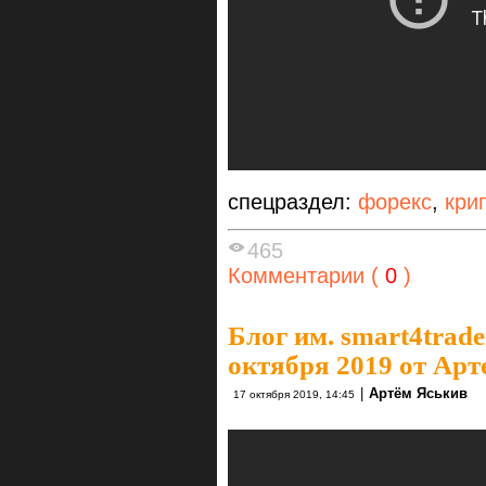
спецраздел:
форекс
,
кри
465
Комментарии (
0
)
Блог им. smart4trade
октября 2019 от А
|
Артём Яськив
17 октября 2019, 14:45