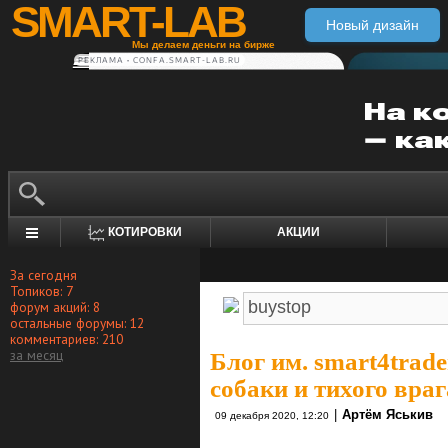
SMART-LAB
Новый дизайн
Мы делаем деньги на бирже
РЕКЛАМА • CONFA.SMART-LAB.RU
КОТИРОВКИ
АКЦИИ
За сегодня
Топиков: 7
форум акций: 8
остальные форумы: 12
комментариев: 210
за месяц
Блог им. smart4trade
собаки и тихого врага
|
Артём Яськив
09 декабря 2020, 12:20