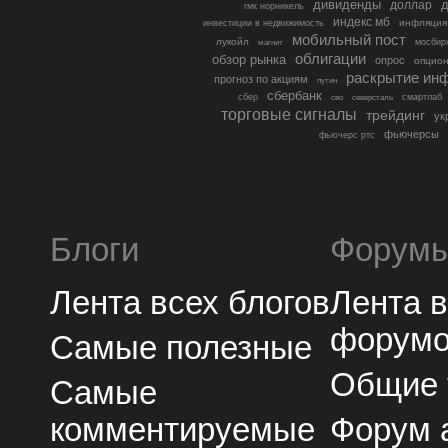
дивиденды
доллар
д
гмк норникель
индекс мб
инфляция
инвестиции в недвижимость
мобильный пост
лукойл
мосбир
магнит
облигации
обзор рынка
опрос
опцио
раскрытие ин
прогноз по акциям
путин
сбербанк
сбер
северсталь
смартлаб
сво
торговые сигналы
трейдинг
ук
фьючерсы
фьючерс ртс
Блоги
Форум
Лента всех блогов
Лента 
форум
Самые полезные
Общие
Самые
комментируемые
Форум 