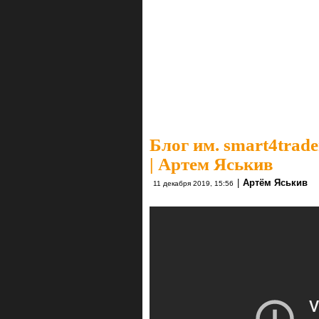
Блог им. smart4trade
| Артем Яськив
|
Артём Яськив
11 декабря 2019, 15:56