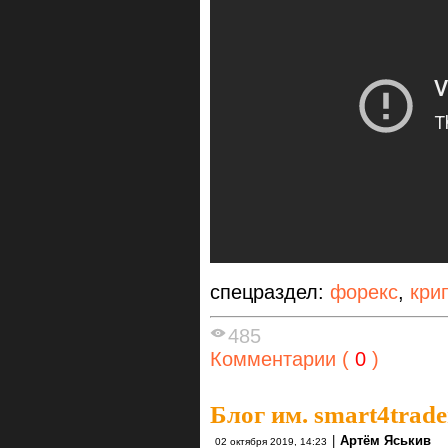
спецраздел:
форекс
,
кри
485
Комментарии (
0
)
Блог им. smart4trade
|
Артём Яськив
02 октября 2019, 14:23