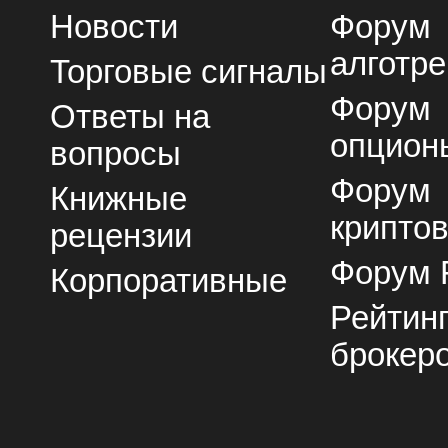
Новости
Форум
алготре
Торговые сигналы
Форум
Ответы на
опцион
вопросы
Форум
Книжные
крипто
рецензии
Форум 
Корпоративные
Рейтин
брокер