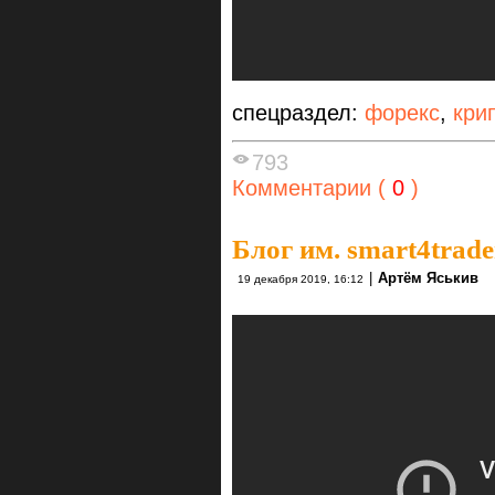
спецраздел:
форекс
,
кри
793
Комментарии (
0
)
Блог им. smart4trade
|
Артём Яськив
19 декабря 2019, 16:12