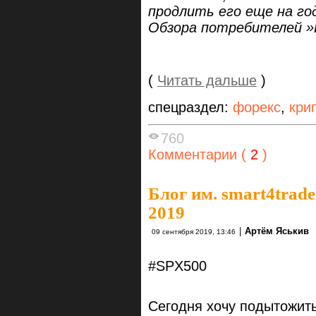
продлить его еще на го
Обзора потребителей »
(
Читать дальше
)
спецраздел:
форекс
,
кри
760
Комментарии (
2
)
Блог им. smart4trade
2019
|
Артём Яськив
09 сентября 2019, 13:46
#SPX500
Сегодня хочу подытожит