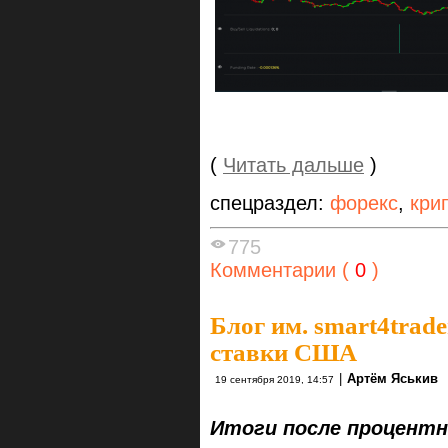
(
Читать дальше
)
спецраздел:
форекс
,
кри
775
Комментарии (
0
)
Блог им. smart4trade
ставки США
|
Артём Яськив
19 сентября 2019, 14:57
Итоги после процент