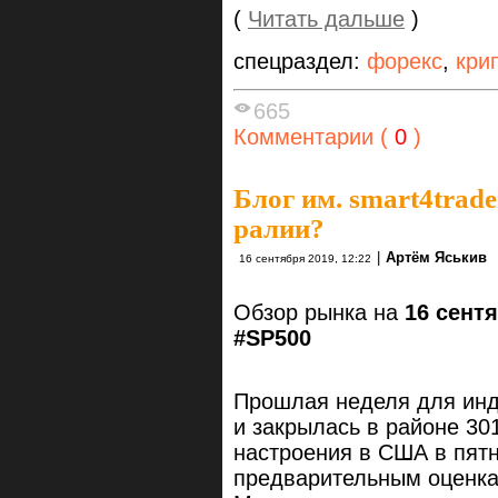
(
Читать дальше
)
спецраздел:
форекс
,
кри
665
Комментарии (
0
)
Блог им. smart4trade
ралии?
|
Артём Яськив
16 сентября 2019, 12:22
Обзор рынка на
16 сент
#SP500
Прошлая неделя для инд
и закрылась в районе 30
настроения в США в пятн
предварительным оценка