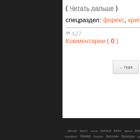
(
Читать дальше
)
спецраздел:
форекс
,
кри
427
Комментарии (
0
)
← туда
eurusd
forex
imo
bitcoin
brent
cnyrub
gbpusd
банки
биткоин
брокеры
биржа
аэрофлот
в