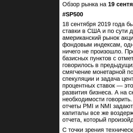
Обзор рынка на
19 сент
#SP500
18 сентября 2019 года б
ставки в США и по сути
американский рынок акц
фондовым индексам, одн
ничего не произошло. Пр
базисных пунктов с отме
говорилось в предыдущих
смягчение монетарной п
спекуляции и задача цен
процентных ставок — эт
развития бизнеса. А на с
необходимости говорить.
отчеты PMI и NMI задаю
капиталы все же воздерж
отчета, который произойд
С точки зрения техничес