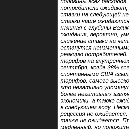
половины всех расходов
потребители ожидают,
ставки на следующей н
ставки чаще ожидаются 
начиная с глубины Велик
ожидания, вероятно, ум
снижение ставки на чет
останутся неизменными
реакцию потребителей. 
тарифов на внутреннюю 
сентября, когда 38% вс
спонтанными США ссыла
тарифов, самого высоко
кто негативно упомяну
более негативных взгля
экономики, а также ожи
в следующем году. Несм
рецессия не ожидается,
также не ожидается. П
медленный, но положит