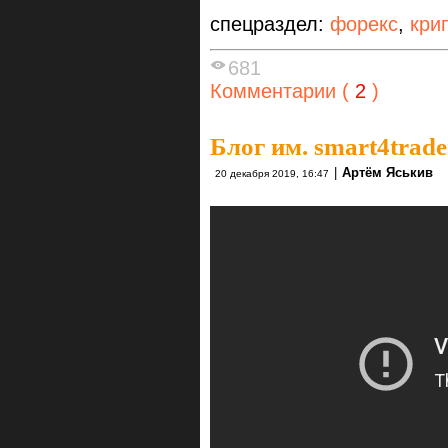
спецраздел:
форекс
,
кри
681
Комментарии (
2
)
Блог им. smart4trade
|
Артём Яськив
20 декабря 2019, 16:47