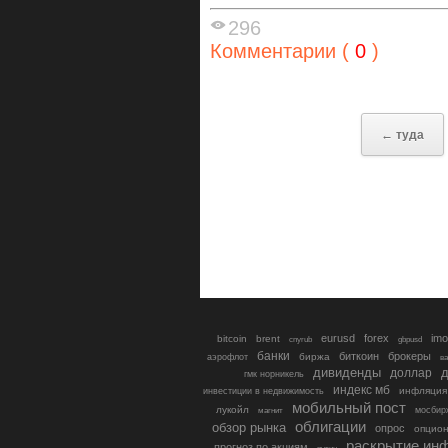
296
Комментарии (
0
)
← туда
eurusd
forex
imo
bitcoin
brent
cnyrub
gbpusd
банки
биткоин
брокеры
биржа
аэрофлот
в
дивиденды
доллар
д
гмк норникель
индекс мб
инфляция
инвестиции в недвижимость
мобильный пост
лукойл
мосбир
магнит
облигации
обзор рынка
опрос
опцио
раскрытие ин
прогноз по акциям
путин