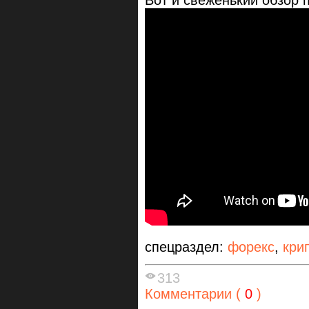
Вот и свеженький обзор п
спецраздел:
форекс
,
кри
313
Комментарии (
0
)