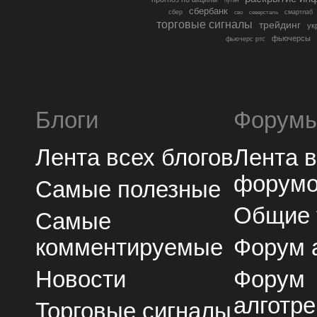
сбербанк
сбер
северсталь
смартлаб
сво
торговые сигналы
трейдинг
ук
фьючерсы
фьючерс ртс
Блоги
Форум
Лента всех блогов
Лента 
форум
Самые полезные
Общие
Самые
комментируемые
Форум 
Новости
Форум
алготре
Торговые сигналы