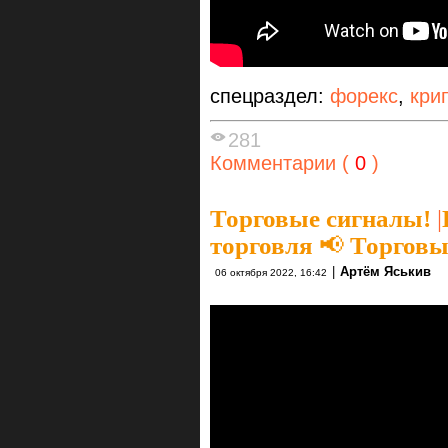
спецраздел:
форекс
,
кри
281
Комментарии (
0
)
Торговые сигналы!
|
торговля 📢 Торговы
|
Артём Яськив
06 октября 2022, 16:42