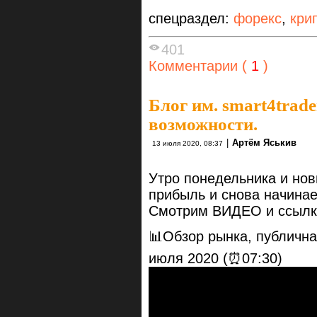
спецраздел:
форекс
,
кри
401
Комментарии (
1
)
Блог им. smart4trade
возможности.
|
Артём Яськив
13 июля 2020, 08:37
Утро понедельника и но
прибыль и снова начинаем
Смотрим ВИДЕО и ссылк
📊Обзор рынка, публична
июля 2020 (⏰07:30)