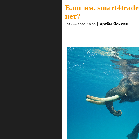
Блог им. smart4trade
нет?
|
Артём Яськив
04 мая 2020, 10:09