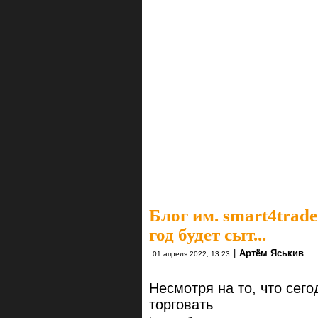
Блог им. smart4trade
год будет сыт...
|
Артём Яськив
01 апреля 2022, 13:23
Несмотря на то, что сег
торговать