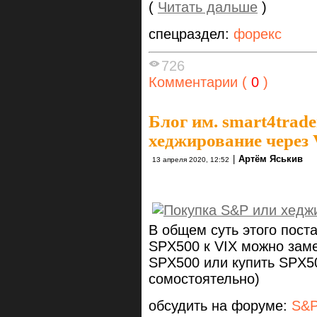
(
Читать дальше
)
спецраздел:
форекс
726
Комментарии (
0
)
Блог им. smart4trade
хеджирование через
|
Артём Яськив
13 апреля 2020, 12:52
В общем суть этого поста
SPX500 к VIX можно заме
SPX500 или купить SPX50
сомостоятельно)
обсудить на форуме:
S&P