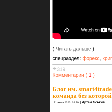
(
Читать дальше
)
спецраздел:
форекс
,
кри
319
Комментарии (
1
)
Блог им. smart4trade
команда без которой 
|
Артём Яськив
31 июля 2020, 14:39