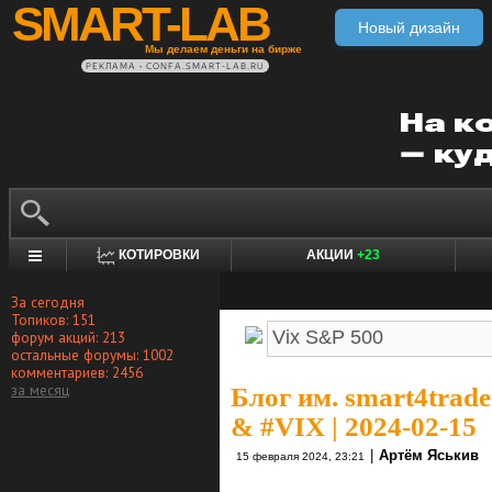
SMART-LAB
Новый дизайн
Мы делаем деньги на бирже
РЕКЛАМА • CONFA.SMART-LAB.RU
КОТИРОВКИ
АКЦИИ
+23
За сегодня
Топиков: 151
форум акций: 213
остальные форумы: 1002
комментариев: 2456
за месяц
Блог им. smart4trade
& #VIX | 2024-02-15
|
Артём Яськив
15 февраля 2024, 23:21