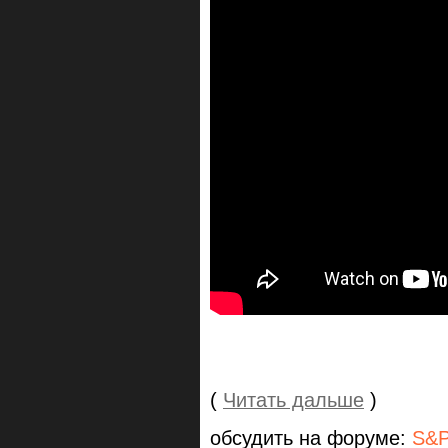
(
Читать дальше
)
обсудить на форуме:
S&P