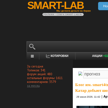
SMART-LAB
Но
Мы делаем деньги на бирже
РЕКЛАМА • CONFA.SMART-LAB.RU
КОТИРОВКИ
АКЦИИ
+11
За сегодня
Топиков: 341
форум акций: 480
остальные форумы: 1611
комментариев: 3579
Блог им. smart4t
за месяц
Катар добьют шо
|
Ар
29 июня 2026, 11:42