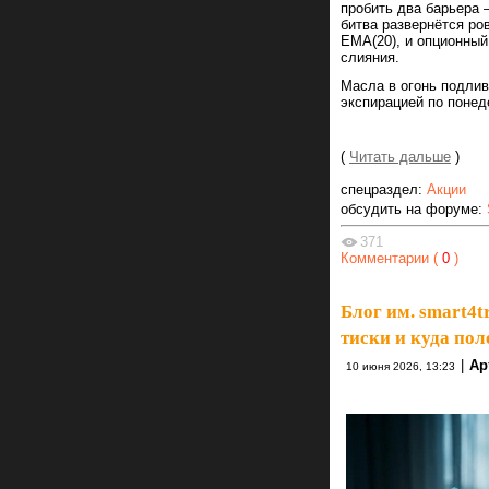
пробить два барьера 
битва развернётся ро
EMA(20), и опционный
слияния.
Масла в огонь подлив
экспирацией по понед
(
Читать дальше
)
спецраздел:
Акции
обсудить на форуме:
371
Комментарии (
0
)
Блог им. smart4t
тиски и куда пол
|
Ар
10 июня 2026, 13:23