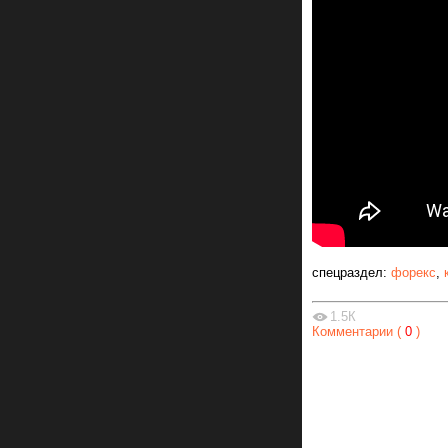
спецраздел:
форекс
,
1.5К
Комментарии (
0
)