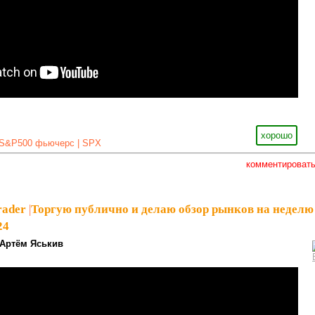
хорошо
S&P500 фьючерс | SPX
комментироват
rader
|
Торгую публично и делаю обзор рынков на неделю
24
Артём Яськив