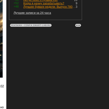
Артур Хейс о пузыре ИИ
16
+52
Когда я начну зарабатывать?
9
+48
Лучшие бумаги недели. Выпуск 780 – обновления для пятницы
3
Лучшие записи за 24 часа
РЕКЛАМА • CONFA.SMART-LAB.RU
,02
ьно