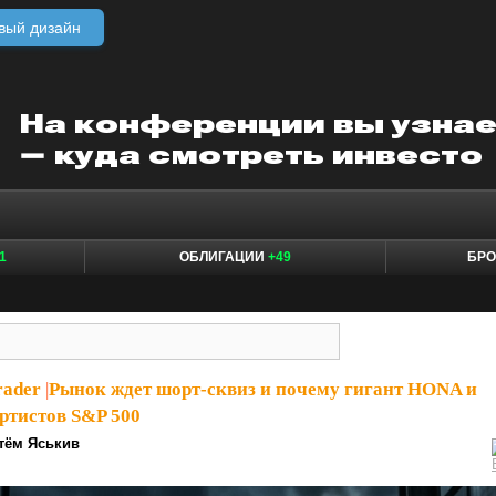
вый дизайн
1
ОБЛИГАЦИИ
+49
БР
rader
|
Рынок ждет шорт-сквиз и почему гигант HONA и
ртистов S&P 500
тём Яськив