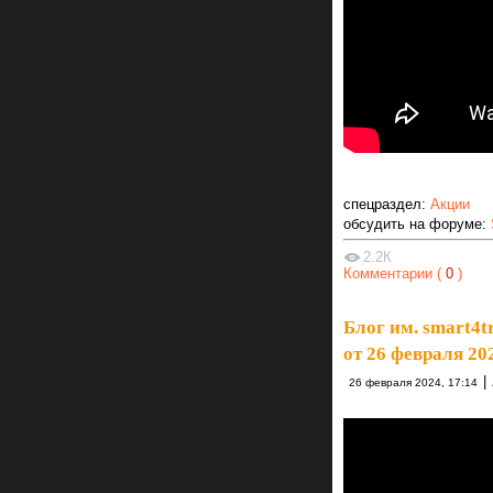
спецраздел:
Акции
обсудить на форуме:
2.2К
Комментарии (
0
)
Блог им. smart4t
от 26 февраля 20
|
26 февраля 2024, 17:14