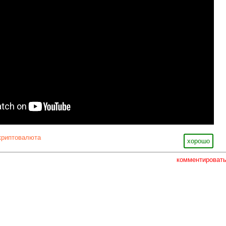
криптовалюта
хорошо
комментироват