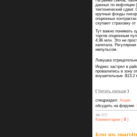
На рынке сейчас пахн
данных по инфляции (
тектонический сдвиг.
крупные фонды лихор
опционных контрактах
скупают страховку от
Тут важно понимать 
торгов опционным пул
4,96 млн. Это не про
капитала. Регулярна
импульсом.
Ловушка отрицательн
Индекс застрял в рай
провалились в зону о
внушительные -$13,2 
(
Читать дальше
)
спецраздел:
Акции
обсудить на форуме:
400
Комментарии (
0
)
Блог им. smart4t