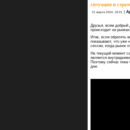
ситуация и страт
|
А
21 марта 2024, 16:01
Друзья, всем добрый д
происходит на рынках.
Итак, если обратить 
показывают, что уже 
сессии, когда рынок о
На текущий момент са
является внутридневн
Поэтому сейчас пока 
дни.