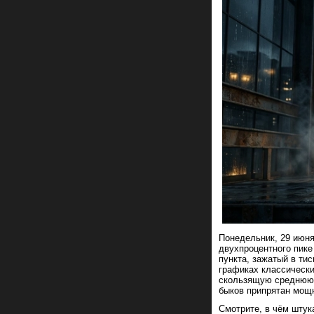
Понедельник, 29 июня
двухпроцентного пике
пункта, зажатый в ти
графиках классически
скользящую среднюю E
быков припрятан мощ
Смотрите, в чём штук