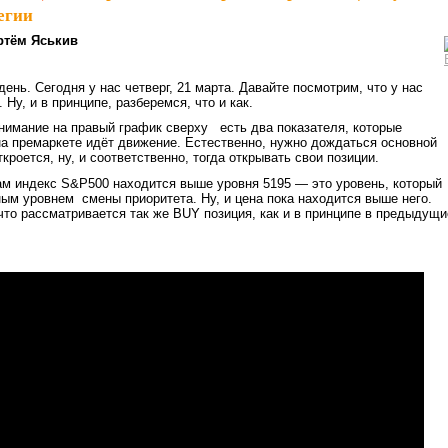
егии
ртём Яськив
ень. Сегодня у нас четверг, 21 марта. Давайте посмотрим, что у нас
 Ну, и в принципе, разберемся, что и как.
внимание на правый график сверху есть два показателя, которые
на премаркете идёт движение. Естественно, нужно дождаться основной
ткроется, ну, и соответственно, тогда открывать свои позиции.
м индекс S&P500 находится выше уровня 5195 — это уровень, который
ым уровнем смены приоритета. Ну, и цена пока находится выше него.
что рассматривается так же BUY позиция, как и в принципе в предыдущи