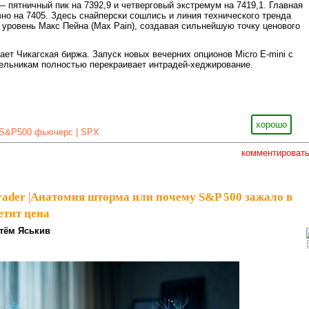
— пятничный пик на 7392,9 и четверговый экстремум на 7419,1. Главная
вно на 7405. Здесь снайперски сошлись и линия технического тренда
 уровень Макс Пейна (Max Pain), создавая сильнейшую точку ценового
ает Чикагская биржа. Запуск новых вечерних опционов Micro E-mini с
ельникам полностью перекраивает интрадей-хеджирование.
хорошо
S&P500 фьючерс | SPX
комментироват
rader
|
Анатомия шторма или почему S&P 500 зажало в
етит цена
тём Яськив