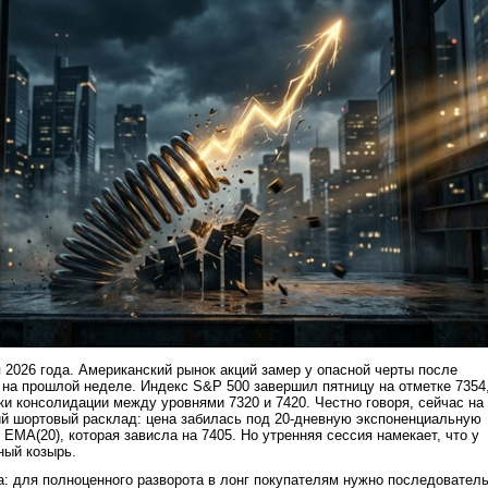
 2026 года. Американский рынок акций замер у опасной черты после
 на прошлой неделе. Индекс S&P 500 завершил пятницу на отметке 7354
ски консолидации между уровнями 7320 и 7420. Честно говоря, сейчас на
й шортовый расклад: цена забилась под 20-дневную экспоненциальную
MA(20), которая зависла на 7405. Но утренняя сессия намекает, что у
ный козырь.
а: для полноценного разворота в лонг покупателям нужно последовател