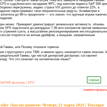
ет грозой. Смотрите, какая штука: пока все замерли в ожидании свежих
CPI) и судьбоносного заседания ФРС, под капотом индекса S&P 500 зре
 Опционы перегружены, индекс страха VIX дополз до отметки 22%, а
адочно перестраивают свои оборонительные редуты. Асимметрия в
 взлетела до 99-го процентиля — это значит, что крупные игроки паниче
 падения.
один нюанс. Премаркет демонстрирует аномальную активность: объемы
ом SPX подскочили до рекордных 7,38 млн контрактов против привычны
сто утренняя суета, а масштабное репозиционирование институционально
я сессия откроется не вялым дрейфом, а мощным, направленным
ой Гаммы, или Почему отказали тормоза
оне структурного узла 7390, и именно здесь начинается самое опасное. 
трицательной Гаммы, где чистый дилерский дисбаланс составляет
млрд. Что это означает на человеческом языке?
хорошо
S&P500 фьючерс | SPX
комментироват
rader
|
Анализ рынков: Четверг, 21 марта 2024 | Текущая