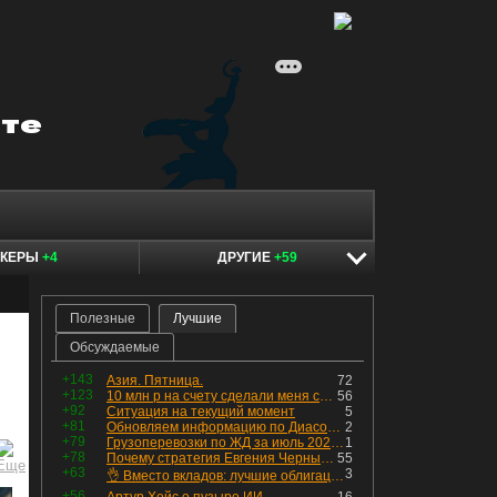
ОКЕРЫ
+4
ДРУГИЕ
+59
Полезные
Лучшие
Обсуждаемые
+143
Азия. Пятница.
72
+123
10 млн р на счету сделали меня счастливым? Ожидание vs Реальность!
56
+92
Ситуация на текущий момент
5
+81
Обновляем информацию по Диасофту: дивиденды и выкуп
2
+79
Грузоперевозки по ЖД за июль 2026 г. — четвёртый месяц подряд роста, чёрные металлы на уровне прошлого года, а каменный уголь в плюсе.
1
+78
Почему стратегия Евгения Черных приведет вас к убыткам в 2026 году
55
+63
3
👌 Вместо вкладов: лучшие облигации — только супер надёжные
+56