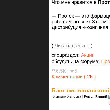
Что мне нравится в
Прот
— Протек — это фармаце
работает во всех 3 сегм
Дистрибуция -Розничная
(
Читать дальше
)
спецраздел:
Акции
обсудить на форуме:
Про
6.5К
|
★5
Комментарии (
26
)
Блог им. romanranni
|
Роман Ранний
25 декабря 2017, 10:53