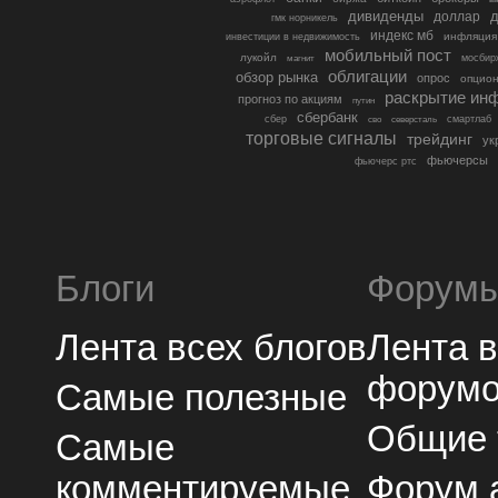
дивиденды
доллар
д
гмк норникель
индекс мб
инфляция
инвестиции в недвижимость
мобильный пост
лукойл
мосбир
магнит
облигации
обзор рынка
опрос
опцио
раскрытие ин
прогноз по акциям
путин
сбербанк
сбер
северсталь
смартлаб
сво
торговые сигналы
трейдинг
ук
фьючерсы
фьючерс ртс
Блоги
Форум
Лента всех блогов
Лента 
форум
Самые полезные
Общие
Самые
комментируемые
Форум 