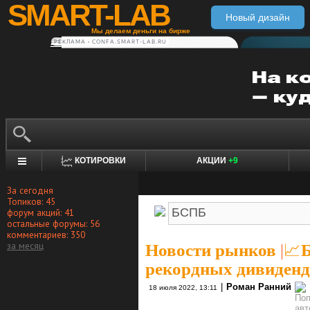
SMART-LAB
Новый дизайн
Мы делаем деньги на бирже
РЕКЛАМА • CONFA.SMART-LAB.RU
КОТИРОВКИ
АКЦИИ
+9
За сегодня
Топиков: 45
форум акций: 41
остальные форумы: 56
комментариев: 350
за месяц
Новости рынков
|
📈
рекордных дивиденд
|
Роман Ранний
18 июля 2022, 13:11