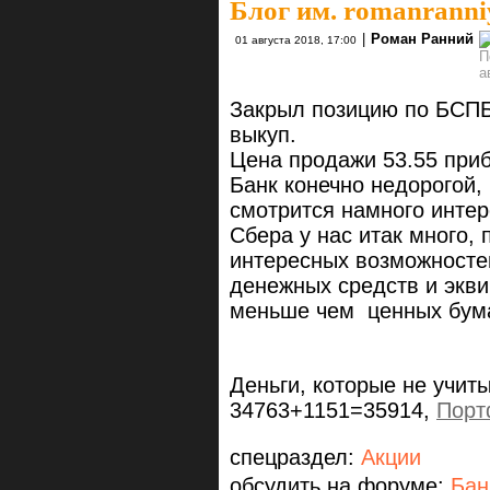
Блог им. romanranni
|
Роман Ранний
01 августа 2018, 17:00
Закрыл позицию по БСПБ
выкуп.
Цена продажи 53.55 приб
Банк конечно недорогой,
смотрится намного интер
Сбера у нас итак много,
интересных возможностей
денежных средств и экв
меньше чем ценных бума
Деньги, которые не учит
34763+1151=35914,
Порт
спецраздел:
Акции
обсудить на форуме:
Бан