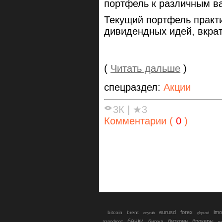
портфель к различным в
Текущий портфель практи
дивидендных идей, вкрат
(
Читать дальше
)
спецраздел:
Акции
3К
|
★3
Комментарии (
0
)
eurusd
forex
imo
bitcoin
brent
cnyrub
gbpusd
банки
биткоин
брокеры
биржа
аэрофлот
в