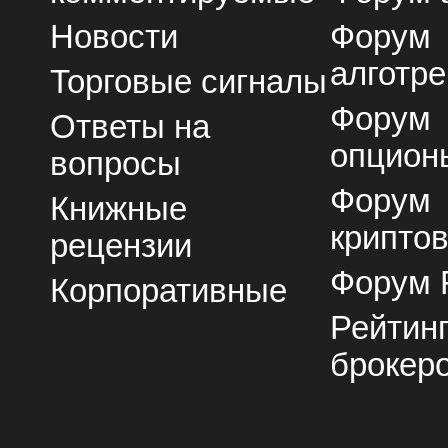
Новости
Форум
алготре
Торговые сигналы
Форум
Ответы на
опцион
вопросы
Форум
Книжные
крипто
рецензии
Форум 
Корпоративные
Рейтин
брокер