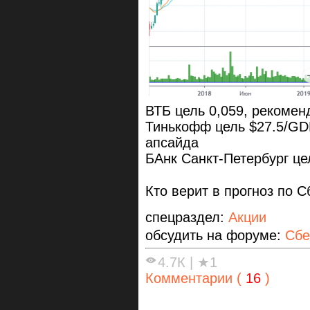
ВТБ цель 0,059, рекоме
Тинькофф цель $27.5/GD
апсайда
БАнк Санкт-Петербург це
Кто верит в прогноз по 
спецраздел:
Акции
обсудить на форуме:
Сбе
4.7К
|
★1
Комментарии (
16
)