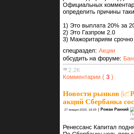
Официальных комментари
определить причины таки
1) Это выплата 20% за 20
2) Это Газпром 2.0
3) Мажоритариям срочно
спецраздел:
Акции
обсудить на форуме:
Бан
2.2К
Комментарии (
3
)
Новости рынков
|
📈Р
акций Сбербанка сос
|
Роман Ранний
27 января 2020, 18:45
Ренессанс Капитал подня
По Сбербанку цель повыш