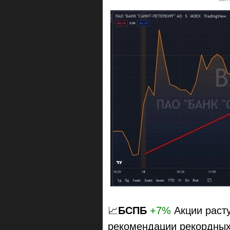
📈
БСПБ
+7%
Акции расту
рекомендации рекордных