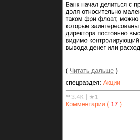
Банк начал делиться с пр
доля относительно мален
таком фри флоат, можно 
которые заинтересованы
директора постоянно выс
видимо контролирующий 
вывода денег или расход
(
Читать дальше
)
спецраздел:
Акции
3.4К
|
★1
Комментарии (
17
)