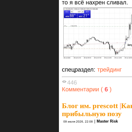
то я всё нахрен сливал.
спецраздел:
трейдинг
446
Комментарии (
6
)
Блог им. prescott
|
Ка
прибыльную позу
|
Master Risk
09 июля 2026, 22:08