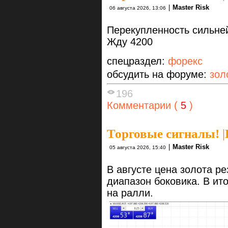
|
Master Risk
06 августа 2026, 13:06
Перекупленность сильне
Жду 4200
спецраздел:
форекс
обсудить на форуме:
зол
196
Комментарии (
5
)
Торговые сигналы!
|
|
Master Risk
05 августа 2026, 15:40
В августе цена золота р
диапазон боковика. В ит
на ралли.