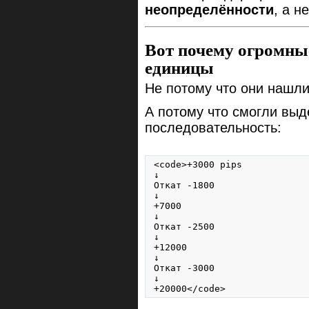
неопределённости
, а н
Вот почему огромны
единицы
Не потому что они нашл
А потому что смогли вы
последовательность:
<code>+3000 pips

↓

Откат -1800

↓

+7000

↓

Откат -2500

↓

+12000

↓

Откат -3000

↓

+20000</code>