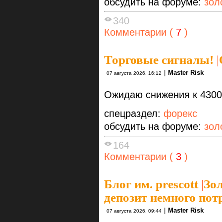
обсудить на форуме:
зол
340
Комментарии (
7
)
Торговые сигналы!
|
|
Master Risk
07 августа 2026, 16:12
Ожидаю снижения к 4300,
спецраздел:
форекс
обсудить на форуме:
зол
164
Комментарии (
3
)
Блог им. prescott
|
Зол
депозит немного пот
|
Master Risk
07 августа 2026, 09:44