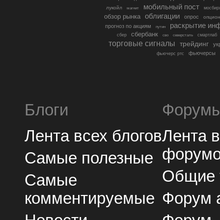
мобильный пост
лукойл
мосбир
магнит
облигации
обзор рынка
опрос
опцио
раскрытие ин
прогноз по акциям
путин
сбербанк
сбер
северсталь
смартлаб
сво
торговые сигналы
трейдинг
ук
фьючерсы
фьючерс ртс
Блоги
Форум
Лента всех блогов
Лента 
форум
Самые полезные
Общие
Самые
комментируемые
Форум 