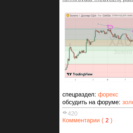
спецраздел:
форекс
обсудить на форуме:
зол
420
Комментарии (
2
)