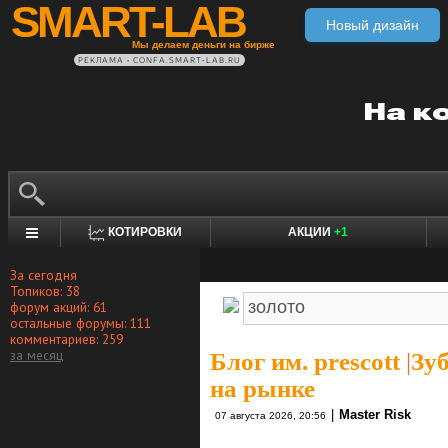
SMART-LAB
Новый дизайн
Мы делаем деньги на бирже
РЕКЛАМА • CONFA.SMART-LAB.RU
КОТИРОВКИ
АКЦИИ
+1
За сегодня
Топиков: 38
форум акций: 61
остальные форумы: 111
комментариев: 259
за месяц
Блог им. prescott
|
Зу
на рынке
|
Master Risk
07 августа 2026, 20:56