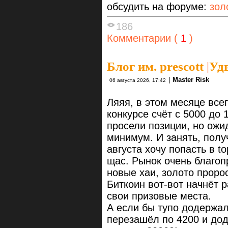
обсудить на форуме:
зол
186
Комментарии (
1
)
Блог им. prescott
|
Уд
|
Master Risk
06 августа 2026, 17:42
Ляяя, в этом месяце все
конкурсе счёт с 5000 до 
просели позиции, но ожи
минимум. И занять, получ
августа хочу попасть в t
щас. Рынок очень благоп
новые хаи, золото проро
Биткоин вот-вот начнёт 
свои призовые места.
А если бы тупо додержал 
перезашёл по 4200 и дод