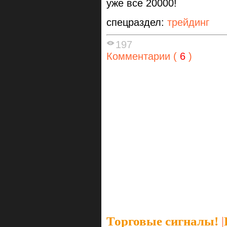
уже все 20000!
спецраздел:
трейдинг
197
Комментарии (
6
)
Торговые сигналы!
|