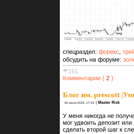
спецраздел:
форекс
,
тре
обсудить на форуме:
зол
161
Комментарии (
2
)
Блог им. prescott
|
Ум
|
Master Risk
30 июля 2026, 17:33
У меня никогда не получ
мог удвоить депозит или 
сделать второй шаг к с