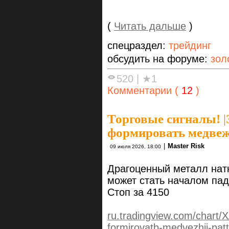
(
Читать дальше
)
спецраздел:
трейдинг
обсудить на форуме:
зол
520
|
★1
Комментарии (
12
)
Торговые сигналы!
|
формировать медвеж
|
Master Risk
09 июля 2026, 18:00
Драгоценный металл нат
может стать началом пад
Стоп за 4150
ru.tradingview.com/chart
formirovatb-medvezhij-patt