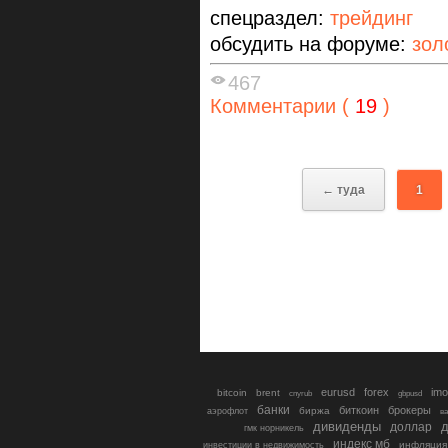
спецраздел:
трейдинг
обсудить на форуме:
зол
467
Комментарии (
19
)
← туда
1
eurusd
forex
imo
bitcoin
brent
cnyrub
gbpusd
банки
биткоин
брокеры
биржа
аэрофлот
в
дивиденды
доллар
д
гмк норникель
индекс мб
инфляция
инвестиции в недвижимость