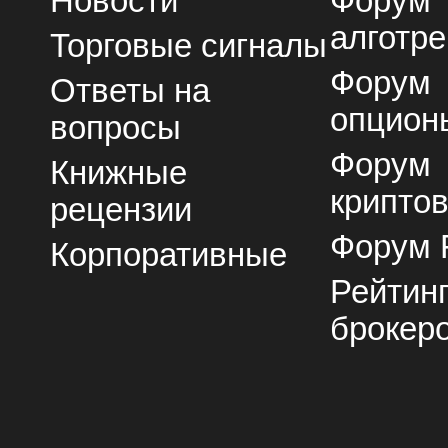
Новости
Форум
алготре
Торговые сигналы
Форум
Ответы на
опцион
вопросы
Форум
Книжные
крипто
рецензии
Форум 
Корпоративные
Рейтин
брокер