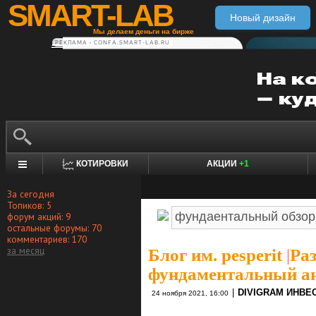
SMART-LAB
Новый дизайн
Мы делаем деньги на бирже
РЕКЛАМА • CONFA.SMART-LAB.RU
КОТИРОВКИ
АКЦИИ
+1
За сегодня
Топиков: 5
форум акций: 9
остальные форумы: 70
комментариев: 170
за месяц
Блог им. pesperit
|
Ра
фундаментальный ан
|
DIVIGRAM ИНВЕ
24 ноября 2021, 16:00