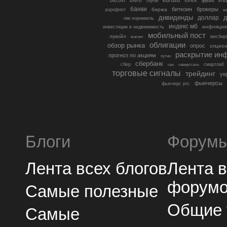
bitcoin
brent
cnyrub
gbpusd
банки
биткоин
брокеры
биржа
аэрофлот
в
дивиденды
доллар
д
гмк норникель
индекс мб
инфляция
инвестиции в недвижимость
мобильный пост
лукойл
мосбир
магнит
облигации
обзор рынка
опрос
опцио
раскрытие ин
прогноз по акциям
путин
сбербанк
сбер
северсталь
смартлаб
сво
торговые сигналы
трейдинг
ук
фьючерсы
фьючерс ртс
Блоги
Форум
Лента всех блогов
Лента 
форум
Самые полезные
Общие
Самые