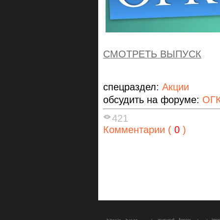
СМОТРЕТЬ ВЫПУСК
спецраздел:
Акции
обсудить на форуме:
ОГК
421
Комментарии (
0
)
eurusd
forex
imo