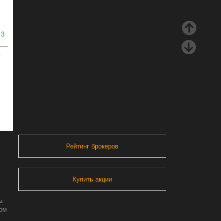
3
ь
Рейтинг брокеров
Купить акции
а
ром