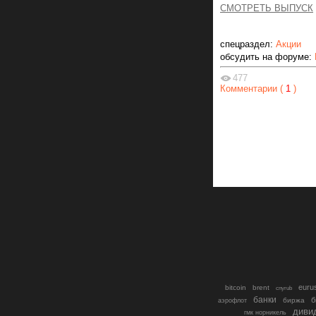
СМОТРЕТЬ ВЫПУСК
спецраздел:
Акции
обсудить на форуме:
477
Комментарии (
1
)
euru
bitcoin
brent
cnyrub
банки
б
биржа
аэрофлот
диви
гмк норникель