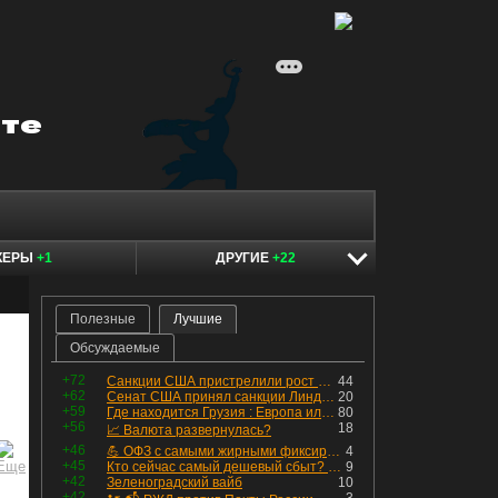
КЕРЫ
+1
ДРУГИЕ
+22
Полезные
Лучшие
Обсуждаемые
+72
Санкции США пристрелили рост акций в России
44
+62
Сенат США принял санкции Линдси Грэма против России
20
+59
Где находится Грузия : Европа или Азия
80
+56
18
📈 Валюта развернулась?
+46
💪 ОФЗ с самыми жирными фиксированными купонами
4
+45
Кто сейчас самый дешевый сбыт? Сводный пост по сбытовым компаниям по отчетам РСБУ за Q2 26г.
9
+42
Зеленоградский вайб
10
+42