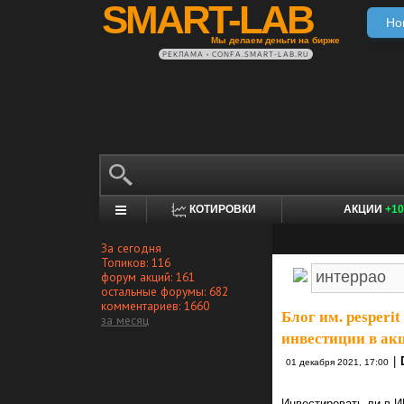
SMART-LAB
Но
Мы делаем деньги на бирже
РЕКЛАМА • CONFA.SMART-LAB.RU
КОТИРОВКИ
АКЦИИ
+10
За сегодня
Топиков: 116
форум акций: 161
остальные форумы: 682
комментариев: 1660
Блог им. pesperit
за месяц
инвестиции в ак
|
01 декабря 2021, 17:00
Инвестировать ли в 