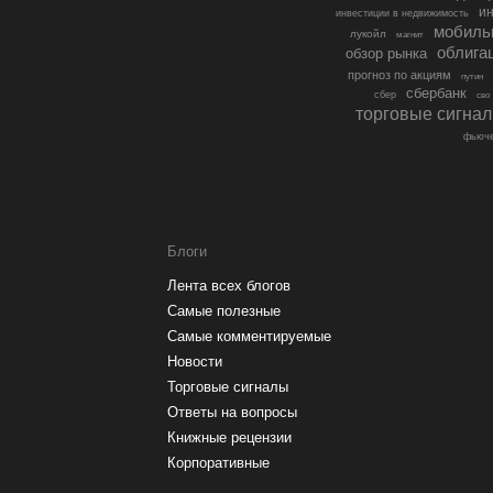
ин
инвестиции в недвижимость
мобиль
лукойл
магнит
облига
обзор рынка
прогноз по акциям
путин
сбербанк
сбер
сво
торговые сигна
фьюче
Блоги
Лента всех блогов
Самые полезные
Самые комментируемые
Новости
Торговые сигналы
Ответы на вопросы
Книжные рецензии
Корпоративные