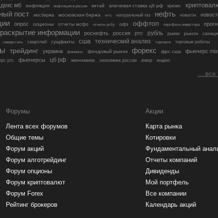
криптовал
декс мб
инфляция
китай
ключевая ставка цб рф
кризис
инфляция в россии
ный пост
нефть
новост
московская биржа
мосбиржа
мтс
натуральный газ
новатэк
ции
оффтоп
опрос
прогн
опционы
отчеты мсфо
офз
портфель инвестора
отчеты рсбу
раскрытие информации
рубль
роснефть
россия
ртс
рынок
санкц
рынки
сша
технический анализ
сущфакты
торговые роботы
северсталь
смартлаб
торговля
лы
трейдинг
форекс
украина
фьючерс mix
фондовый рынок
фрс сша
финансы
цб рф
фьючерсы
экономика
рс ртс
экономика россии
юмор
яндекс
....все
Форумы
Акции
Лента всех форумов
Карта рынка
Общие темы
Котировки
Форум акций
Фундаментальный анал
Форум алготрейдинг
Отчеты компаний
Форум опционы
Дивиденды
Форум криптовалют
Мой портфель
Форум Forex
Все компании
Рейтинг брокеров
Календарь акций