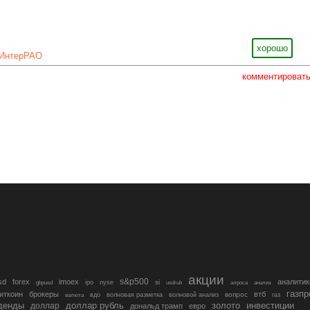
хорошо
ИнтерРАО
комментироват
акции
s&p500
sd
forex
imoex
аналитик
si
gbpusd
ipo
nyse
usdrub
алроса
анализ
газп
иткоин
брокеры
втб
вопрос
валюта
вдо
волновая разметка
волновой анализ
газ
денды
золото
инвестиции
доллар
доллар рубль
дональд трамп
евро