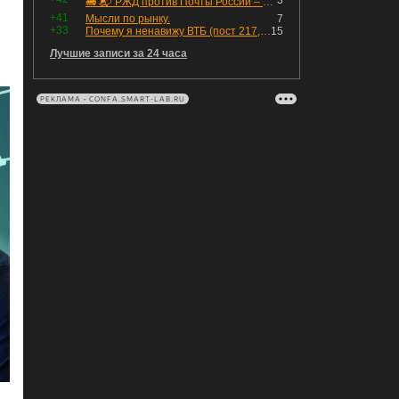
3
🚂 📬 РЖД против Почты России – Какие облигации выбрать?
+41
Мысли по рынку.
7
+33
Почему я ненавижу ВТБ (пост 217, 12+)
15
Лучшие записи за 24 часа
РЕКЛАМА • CONFA.SMART-LAB.RU