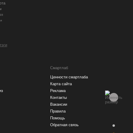
юта
и
оз
ии
 тэги
Смартлаб
Ценности смартлаба
Карта сайта
из
Реклама
Контакты
Вакансии
Правила
Помощь
Обратная связь