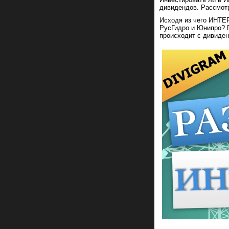
дивидендов. Рассмот
Исходя из чего ИНТЕ
РусГидро и Юнипро? П
происходит с дивиден