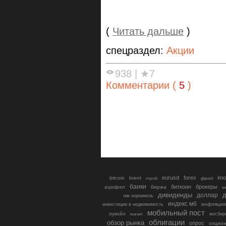
(
Читать дальше
)
спецраздел:
Акции
938
|
★7
Комментарии (
5
)
eurusd
forex
imo
bitcoin
brent
cnyrub
gbpusd
банки
биткоин
брокеры
биржа
аэрофлот
в
дивиденды
доллар
д
гмк норникель
индекс мб
инфляция
инвестиции в недвижимость
мобильный пост
лукойл
мосбир
магнит
облигации
обзор рынка
опрос
опцио