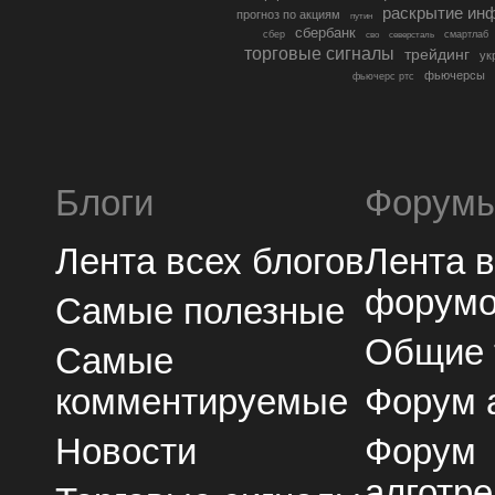
раскрытие ин
прогноз по акциям
путин
сбербанк
сбер
северсталь
смартлаб
сво
торговые сигналы
трейдинг
ук
фьючерсы
фьючерс ртс
Блоги
Форум
Лента всех блогов
Лента 
форум
Самые полезные
Общие
Самые
комментируемые
Форум 
Новости
Форум
алготре