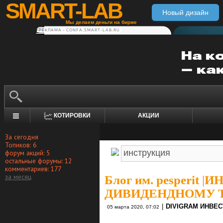
SMART-LAB
Новый дизайн
Мы делаем деньги на бирже
РЕКЛАМА • CONFA.SMART-LAB.RU
КОТИРОВКИ
АКЦИИ
За сегодня
Топиков: 6
форум акций: 5
остальные форумы: 12
комментариев: 177
за месяц
Блог им. pesperit
|
ИН
ДИВИДЕНДНОМУ Т
|
DIVIGRAM ИНВЕ
05 марта 2020, 07:02