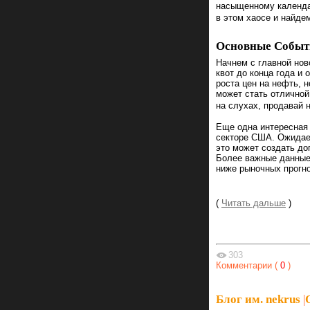
насыщенному календа
в этом хаосе и найде
Основные Событ
Начнем с главной нов
квот до конца года и
роста цен на нефть, 
может стать отличной
на слухах, продавай на
Еще одна интересная 
секторе США. Ожидает
это может создать до
Более важные данные 
ниже рыночных прогно
(
Читать дальше
)
303
Комментарии (
0
)
Блог им. nekrus
|