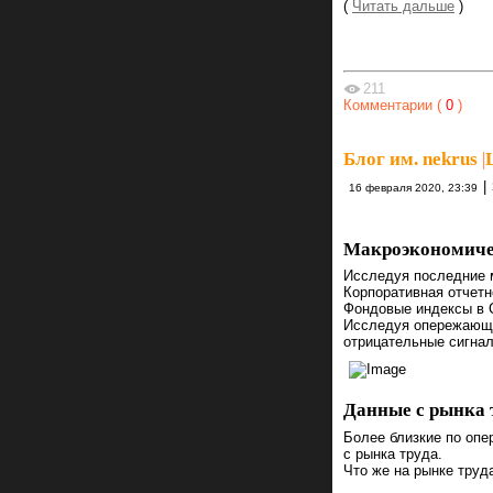
(
Читать дальше
)
211
Комментарии (
0
)
Блог им. nekrus
|
|
16 февраля 2020, 23:39
Макроэкономич
Исследуя последние 
Корпоративная отчетн
Фондовые индексы в 
Исследуя опережающи
отрицательные сигнал
Данные с рынка
Более близкие по оп
с рынка труда.
Что же на рынке труд