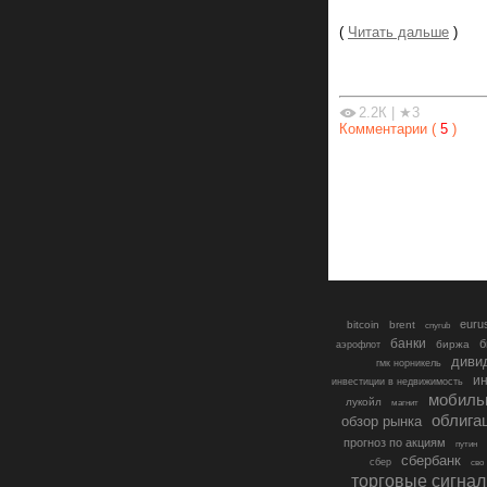
(
Читать дальше
)
2.2К
|
★3
Комментарии (
5
)
euru
bitcoin
brent
cnyrub
банки
б
биржа
аэрофлот
диви
гмк норникель
ин
инвестиции в недвижимость
мобиль
лукойл
магнит
облига
обзор рынка
прогноз по акциям
путин
сбербанк
сбер
сво
торговые сигна