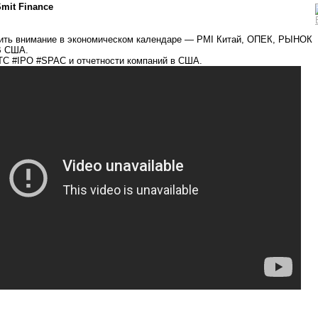
mit Finance
атить внимание в экономическом календаре — PMI Китай, ОПЕК, РЫНОК
В США.
TC #IPO #SPAC и отчетности компаний в США.