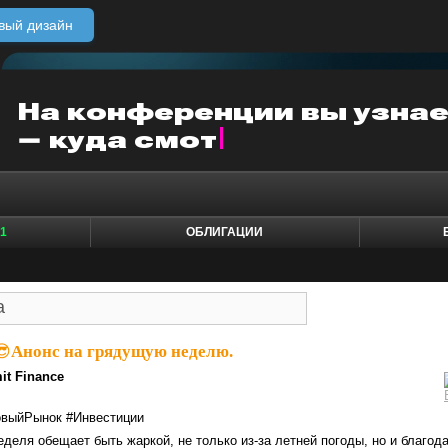
вый дизайн
1
ОБЛИГАЦИИ
😎Анонс на грядущую неделю.
it Finance
выйРынок #Инвестиции
. Неделя обещает быть жаркой, не только из-за летней погоды, но и благод