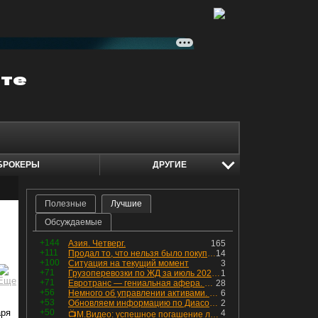
БРОКЕРЫ
ДРУГИЕ
Полезные
Лучшие
Обсуждаемые
+144
Азия. Четверг.
165
+111
Продал то, что нельзя было покупать. Изменения в портфеле
14
+100
Ситуация на текущий момент
3
+71
Грузоперевозки по ЖД за июль 2026 г. — четвёртый месяц подряд роста, чёрные металлы на уровне прошлого года, а каменный уголь в плюсе.
1
+71
Евротранс — гениальная афера. Собрал с инвесторов денег, выплатил дивидендов больше текущей капитализации и ушёл в дефолт
28
+56
Немного об управлении активами. Для заинтересованных
6
+53
Обновляем информацию по Диасофту: дивиденды и выкуп
2
аря
+50
4
📺М.Видео: успешное погашение любимого флоатера