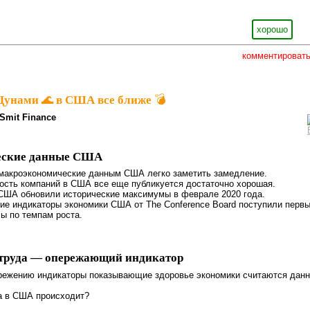
хорошо
комментироват
Цунами 🌊 в США все ближе 💣
Smit Finance
еские данные США
макроэкономические данным США легко заметить замедление.
ость компаний в США все еще публикуется достаточно хорошая.
США обновили исторические максимумы в феврале 2020 года.
е индикаторы экономики США от The Conference Board поступили перв
ы по темпам роста.
 труда — опережающий индикатор
ережению индикаторы показывающие здоровье экономики считаются дан
а в США происходит?