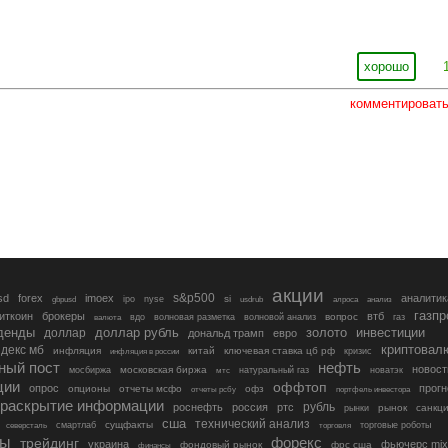
хорошо
комментироват
акции
s&p500
sd
forex
imoex
аналитик
si
gbpusd
ipo
nyse
usdrub
алроса
анализ
газп
иткоин
брокеры
втб
вопрос
валюта
вдо
волновая разметка
волновой анализ
газ
денды
золото
инвестиции
доллар
доллар рубль
дональд трамп
евро
криптовал
декс мб
инфляция
китай
ключевая ставка цб рф
кризис
инфляция в россии
ный пост
нефть
новост
московская биржа
мосбиржа
мтс
натуральный газ
новатэк
ции
оффтоп
опрос
прогн
опционы
отчеты мсфо
офз
портфель инвестора
отчеты рсбу
раскрытие информации
рубль
роснефть
россия
ртс
рынок
санкц
рынки
сша
технический анализ
сущфакты
торговые роботы
северсталь
смартлаб
торговля
лы
трейдинг
форекс
украина
фьючерс mix
фондовый рынок
фрс сша
финансы