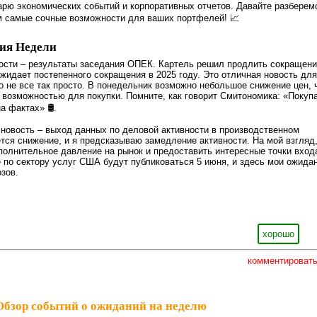
рю экономических событий и корпоративных отчетов. Давайте разберем
м самые сочные возможности для ваших портфелей! 📈
ия Недели
ости – результаты заседания ОПЕК. Картель решил продлить сокращен
 ожидает постепенного сокращения в 2025 году. Это отличная новость для
но не все так просто. В понедельник возможно небольшое снижение цен, 
 возможностью для покупки. Помните, как говорит Смитономика: «Покуп
 фактах» 🛢️.
новость – выход данных по деловой активности в производственном
ся снижение, и я предсказываю замедление активности. На мой взгляд
полнительное давление на рынок и предоставить интересные точки вход
по сектору услуг США будут публиковаться 5 июня, и здесь мои ожида
зов.
хорошо
комментироват
Обзор событий о ожиданий на неделю