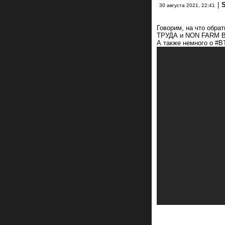
|
S
30 августа 2021, 22:41
Говорим, на что обр
ТРУДА и NON FARM 
А также немного о #B