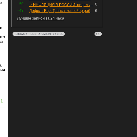
ся
+50
0
📈ИНФЛЯЦИЯ В РОССИИ: недельная дефляция, но в годовом выражении рост 😢
+49
Дефолт ЕвроТранса: конвейер работает исправно
6
Лучшие записи за 24 часа
ие
РЕКЛАМА • CONFA.SMART-LAB.RU
что
ай
,
а.
ния
1
ь