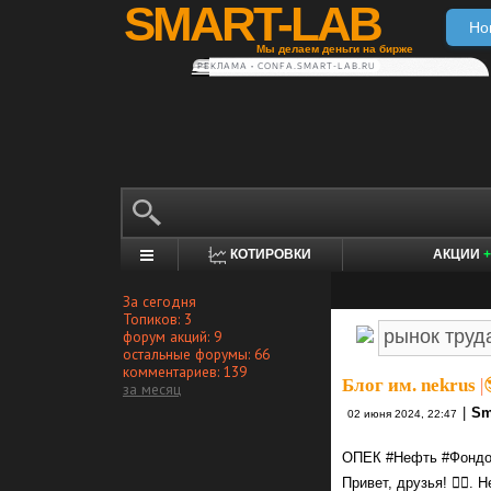
SMART-LAB
Но
Мы делаем деньги на бирже
РЕКЛАМА • CONFA.SMART-LAB.RU
КОТИРОВКИ
АКЦИИ
+
За сегодня
Топиков: 3
форум акций: 9
остальные форумы: 66
комментариев: 139
Блог им. nekrus
|
за месяц
|
Sm
02 июня 2024, 22:47
ОПЕК #Нефть #Фондо
Привет, друзья! 🕵️‍♂️