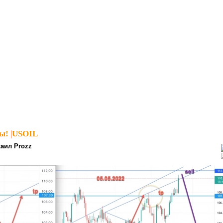
ы!
|
USOIL
аил Prozz