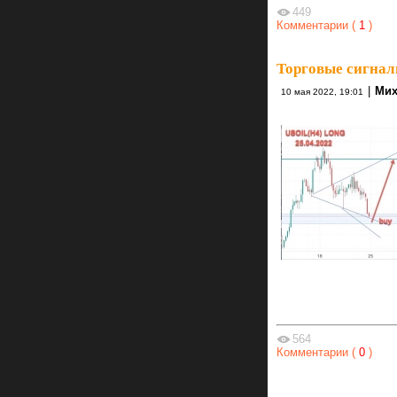
449
Комментарии (
1
)
Торговые сигнал
|
Мих
10 мая 2022, 19:01
564
Комментарии (
0
)