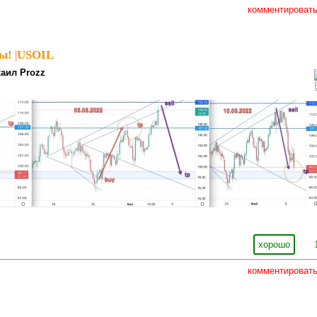
комментироват
ы!
|
USOIL
аил Prozz
хорошо
комментироват