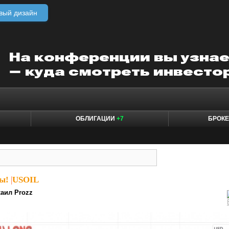
вый дизайн
ОБЛИГАЦИИ
+7
БРОК
ы!
|
USOIL
аил Prozz