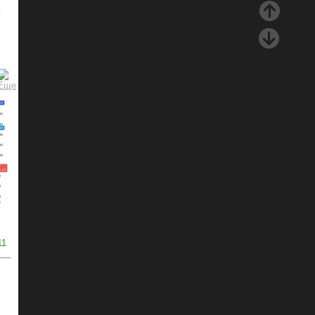
ь
11
ь