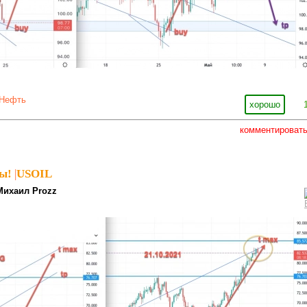
Нефть
хорошо
комментироват
ы!
|
USOIL
Михаил Prozz