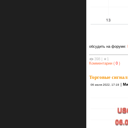
обсудить на форуме:
398
|
★1
Комментарии (
0
)
Торговые сигнал
|
Ми
06 июля 2022, 17:19