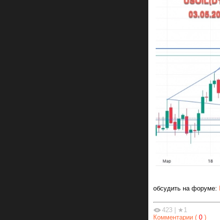
обсудить на форуме:
423
|
★1
Комментарии (
0
)