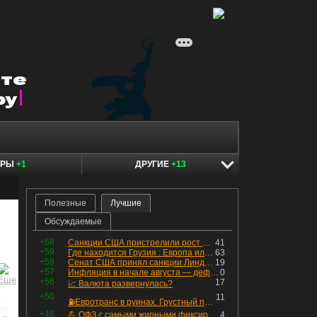
ЕРЫ
+1
ДРУГИЕ
+13
Полезные
Лучшие
Обсуждаемые
+68
Санкции США пристрелили рост акций в России
41
+59
Где находится Грузия : Европа или Азия
63
+58
Сенат США принял санкции Линдси Грэма против России
19
+57
Инфляция в начале августа — дефляция из-за топлива и плодоовощной корзины, но услуги продолжают дорожать, а рубль начал ослабевать.
0
+56
17
📈 Валюта развернулась?
+50
11
⛽️Евротранс в руинах. Грустный пост😶😞 Что изменилось в облигациях?
+46
💪 ОФЗ с самыми жирными фиксированными купонами
4