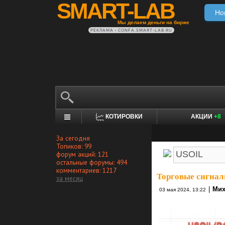
SMART-LAB
Но
Мы делаем деньги на бирже
РЕКЛАМА • CONFA.SMART-LAB.RU
КОТИРОВКИ
АКЦИИ
+8
За сегодня
Топиков: 99
форум акций: 121
остальные форумы: 494
комментариев: 1217
Торговые сигнал
за месяц
|
Мих
03 мая 2024, 13:22