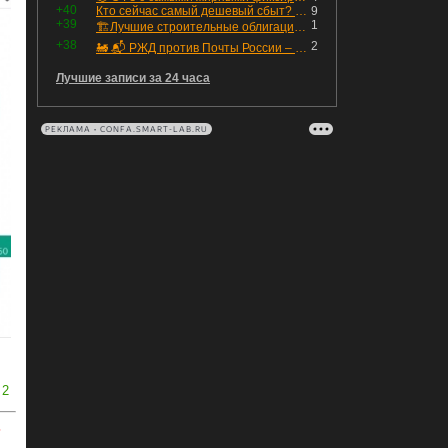
+40
Кто сейчас самый дешевый сбыт? Сводный пост по сбытовым компаниям по отчетам РСБУ за Q2 26г.
9
+39
1
🏗Лучшие строительные облигации первого эшелона
+38
2
🚂 📬 РЖД против Почты России – Какие облигации выбрать?
Лучшие записи за 24 часа
РЕКЛАМА • CONFA.SMART-LAB.RU
2
ь