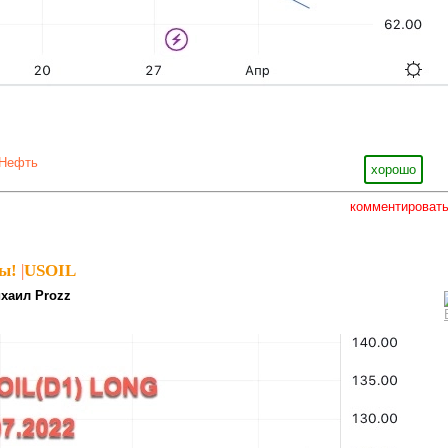
Нефть
хорошо
комментироват
ы!
|
USOIL
хаил Prozz