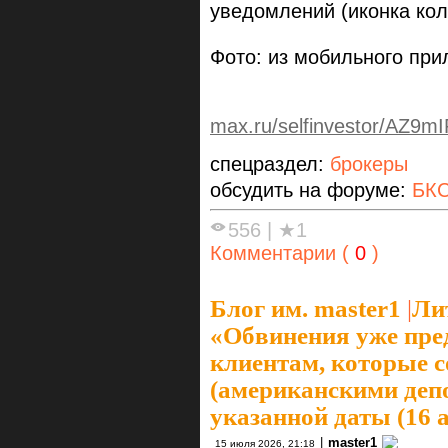
уведомлений (иконка кол
Фото: из мобильного пр
max.ru/selfinvestor/AZ9m
спецраздел:
брокеры
обсудить на форуме:
БК
556
|
★1
Комментарии (
0
)
Блог им. master1
|
Ли
«Обвинения уже пр
клиентам, которые 
(американскими деп
указанной даты (16 
|
master1
15 июля 2026, 21:18