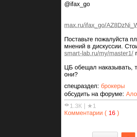
@ifax_go
max.ru/ifax_go/AZ8DzNi
Поставьте пожалуйста пл
мнений в дискуссии. Сто
smart-lab.ru/my/master1/
п
ЦБ обещал наказывать, т
они?
спецраздел:
брокеры
обсудить на форуме:
Ало
1.3К
|
★1
Комментарии (
16
)