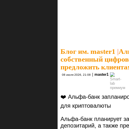
Блог им. master1
|
Ал
собственный цифрово
предложить клиентам
|
master1
08 июля 2026, 21:08
❤️ Альфа-банк запланиро
для криптовалюты
Альфа-банк планирует з
депозитарий, а также пр