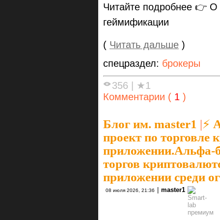
Читайте подробнее 👉 О 
геймификации
(
Читать дальше
)
спецраздел:
брокеры
356
|
★1
Комментарии (
1
)
Блог им. master1
|
⚡️
проект по торговле 
приложении.Альфа-б
торгов криптовалют
приложении среди ог
|
master1
08 июля 2026, 21:36