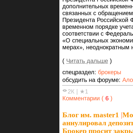
дополнительных временн
связанных с обращением 
Президента Российской 
временном порядке учета
соответствии с Федерал
«О специальных экономи
мерах», неоднократным 
(
Читать дальше
)
спецраздел:
брокеры
обсудить на форуме:
Ало
2К
|
★1
Комментарии (
6
)
Блог им. master1
|
Мо
аннулировал депози
Брокер просит закры