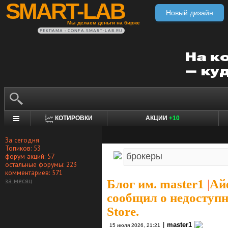
SMART-LAB
Новый дизайн
Мы делаем деньги на бирже
РЕКЛАМА • CONFA.SMART-LAB.RU
КОТИРОВКИ
АКЦИИ
+10
За сегодня
Топиков: 53
форум акций: 57
остальные форумы: 223
комментариев: 571
за месяц
Блог им. master1
|
Ай
сообщил о недоступн
Store.
|
master1
15 июля 2026, 21:21