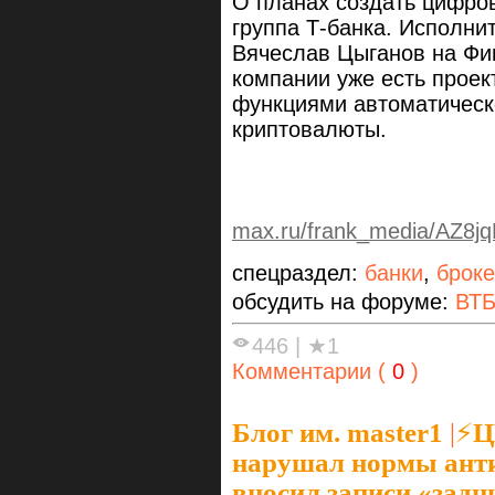
О планах создать цифро
группа Т-банка. Исполни
Вячеслав Цыганов на Фин
компании уже есть проек
функциями автоматическ
криптовалюты.
max.ru/frank_media/AZ8
спецраздел:
банки
,
брок
обсудить на форуме:
ВТБ
446
|
★1
Комментарии (
0
)
Блог им. master1
|
⚡️
нарушал нормы анти
вносил записи «зад