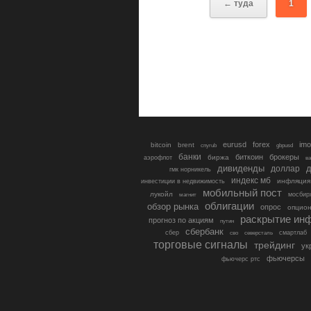
← туда
1
eurusd
forex
imo
bitcoin
brent
cnyrub
gbpusd
банки
биткоин
брокеры
биржа
аэрофлот
в
дивиденды
доллар
д
гмк норникель
индекс мб
инфляция
инвестиции в недвижимость
мобильный пост
лукойл
мосбир
магнит
облигации
обзор рынка
опрос
опцио
раскрытие ин
прогноз по акциям
путин
сбербанк
сбер
северсталь
смартлаб
сво
торговые сигналы
трейдинг
ук
фьючерсы
фьючерс ртс