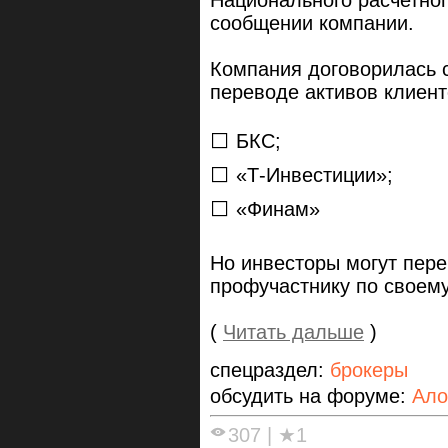
сообщении компании.
Компания договорилась 
переводе активов клиент
⬜️ БКС;
⬜️ «Т-Инвестиции»;
⬜️ «Финам»
Но инвесторы могут пере
профучастнику по своем
(
Читать дальше
)
спецраздел:
брокеры
обсудить на форуме:
Ало
307
|
★1