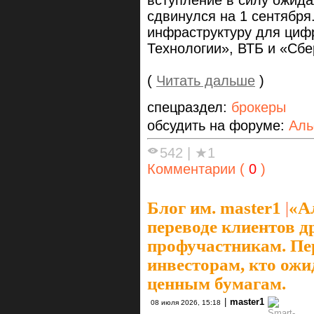
сдвинулся на 1 сентября
инфраструктуру для циф
Технологии», ВТБ и «Сбе
(
Читать дальше
)
спецраздел:
брокеры
обсудить на форуме:
Аль
542
|
★1
Комментарии (
0
)
Блог им. master1
|
«А
переводе клиентов 
профучастникам. Пе
инвесторам, кто ожи
ценным бумагам.
|
master1
08 июля 2026, 15:18