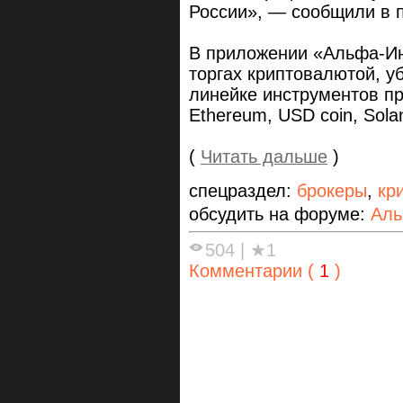
России», — сообщили в п
В приложении «Альфа-Ин
торгах криптовалютой, у
линейке инструментов пре
Ethereum, USD coin, Solan
(
Читать дальше
)
спецраздел:
брокеры
,
кр
обсудить на форуме:
Аль
504
|
★1
Комментарии (
1
)