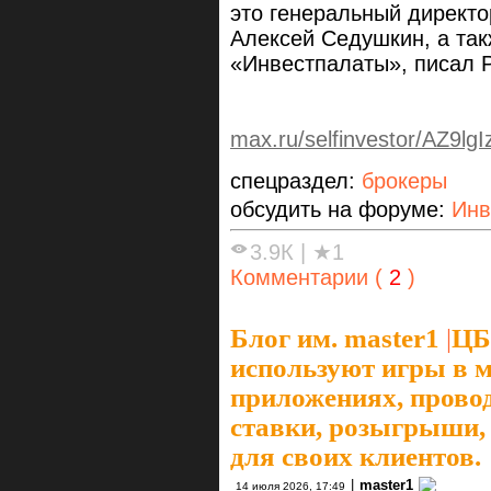
это генеральный директ
Алексей Седушкин, а так
«Инвестпалаты», писал 
max.ru/selfinvestor/AZ9lg
спецраздел:
брокеры
обсудить на форуме:
Инв
3.9К
|
★1
Комментарии (
2
)
Блог им. master1
|
ЦБ
используют игры в 
приложениях, прово
ставки, розыгрыши,
для своих клиентов.
|
master1
14 июля 2026, 17:49