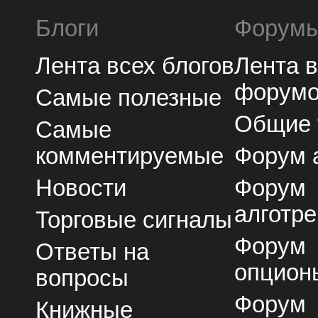
Блоги
Форум
Лента всех блогов
Лента 
форум
Самые полезные
Общие
Самые
комментируемые
Форум 
Новости
Форум
алготре
Торговые сигналы
Форум
Ответы на
опцион
вопросы
Форум
Книжные