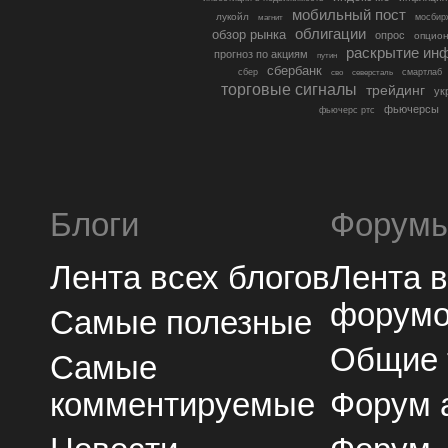
мобильный пост
лукойл
мосбир
магнит
облигации
обзор рынка
опрос
опцио
раскрытие ин
прогноз по акциям
путин
сбербанк
сбер
северсталь
смартлаб
сво
торговые сигналы
трейдинг
ук
фьючерсы
фьючерс ртс
Блоги
Форум
Лента всех блогов
Лента 
форум
Самые полезные
Общие
Самые
комментируемые
Форум 