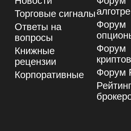
Новости
Форум
алготре
Торговые сигналы
Форум
Ответы на
опцион
вопросы
Форум
Книжные
крипто
рецензии
Форум 
Корпоративные
Рейтин
брокер