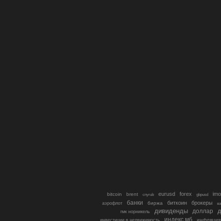
eurusd
forex
imo
bitcoin
brent
cnyrub
gbpusd
банки
биткоин
брокеры
биржа
аэрофлот
в
дивиденды
доллар
д
гмк норникель
индекс мб
инфляция
инвестиции в недвижимость