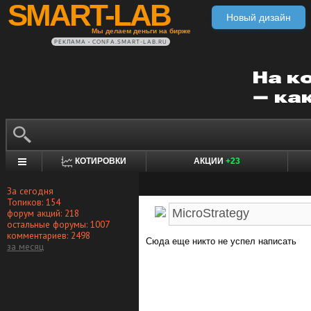
SMART-LAB
Новый дизайн
Мы делаем деньги на бирже
РЕКЛАМА • CONFA.SMART-LAB.RU
КОТИРОВКИ
АКЦИИ
+23
За сегодня
Топиков: 154
форум акций: 218
остальные форумы: 1007
комментариев: 2498
Сюда еще никто не успел написать
за месяц