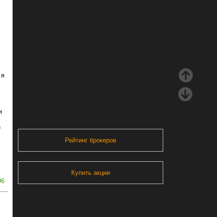
 я
и
а
Рейтинг брокеров
Купить акции
06
ь