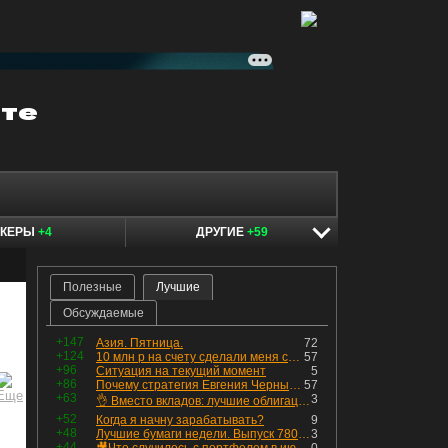
ОКЕРЫ
+4
ДРУГИЕ
+59
Полезные
Лучшие
Обсуждаемые
+147
Азия. Пятница.
72
+124
10 млн р на счету сделали меня счастливым? Ожидание vs Реальность!
57
+96
Ситуация на текущий момент
5
+86
Почему стратегия Евгения Черных приведет вас к убыткам в 2026 году
57
+63
3
👌 Вместо вкладов: лучшие облигации — только супер надёжные
+52
Когда я начну зарабатывать?
9
+48
Лучшие бумаги недели. Выпуск 780 – обновления для пятницы
3
+44