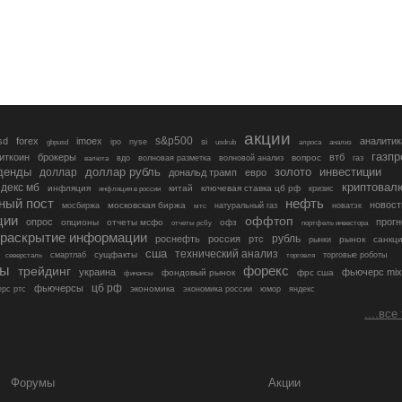
акции
s&p500
sd
forex
imoex
аналитик
si
gbpusd
ipo
nyse
usdrub
алроса
анализ
газп
иткоин
брокеры
втб
вопрос
валюта
вдо
волновая разметка
волновой анализ
газ
денды
золото
инвестиции
доллар
доллар рубль
дональд трамп
евро
криптовал
декс мб
инфляция
китай
ключевая ставка цб рф
кризис
инфляция в россии
ный пост
нефть
новост
московская биржа
мосбиржа
мтс
натуральный газ
новатэк
ции
оффтоп
опрос
прогн
опционы
отчеты мсфо
офз
портфель инвестора
отчеты рсбу
раскрытие информации
рубль
роснефть
россия
ртс
рынок
санкц
рынки
сша
технический анализ
сущфакты
торговые роботы
северсталь
смартлаб
торговля
лы
трейдинг
форекс
украина
фьючерс mix
фондовый рынок
фрс сша
финансы
цб рф
фьючерсы
экономика
рс ртс
экономика россии
юмор
яндекс
....все
Форумы
Акции