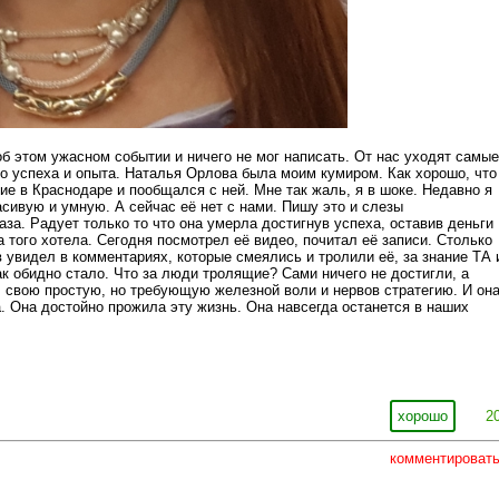
б этом ужасном событии и ничего не мог написать. От нас уходят самые
го успеха и опыта. Наталья Орлова была моим кумиром. Как хорошо, что
ие в Краснодаре и пообщался с ней. Мне так жаль, я в шоке. Недавно я
асивую и умную. А сейчас её нет с нами. Пишу это и слезы
аза. Радует только то что она умерла достигнув успеха, оставив деньги
а того хотела. Сегодня посмотрел её видео, почитал её записи. Столько
в увидел в комментариях, которые смеялись и тролили её, за знание ТА 
ак обидно стало. Что за люди тролящие? Сами ничего не достигли, а
 свою простую, но требующую железной воли и нервов стратегию. И он
. Она достойно прожила эту жизнь. Она навсегда останется в наших
хорошо
2
комментироват