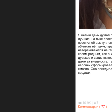
Я целый день думал о
лучшие, на пике свое
посетил её выступлен
обнимал её, такую кр
наворачиваются на гл
своим родным, как он
дураков и завистнико
даже за внешность, т
человек сформировал
смогла. Она победила
сердцах!
10.9К
|
★7
Комментарии (
77
)