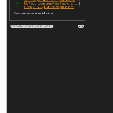
🎥Что случилось с портфелем в июле - честный разбор / Инвестировать Просто
0
+44
Мой портфель акций на 7 августа. Покупки активов и реинвестирование дивидендов. Создание пассивного дохода
2
+44
Сбер, ВТБ и ДОМ РФ: акции какого банка топ, а чьи акции 💩?
2
Лучшие записи за 24 часа
РЕКЛАМА • CONFA.SMART-LAB.RU