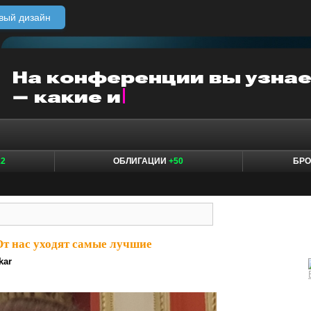
вый дизайн
12
ОБЛИГАЦИИ
+50
БР
От нас уходят самые лучшие
kar