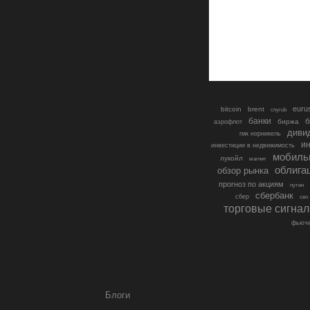
euru
bitcoin
brent
cnyrub
банки
б
биржа
аэрофлот
диви
гмк норникель
ин
инвестиции в недвижимость
мобиль
лукойл
магнит
облига
обзор рынка
прогноз по акциям
путин
сбербанк
сбер
сво
торговые сигна
фьюче
Блоги