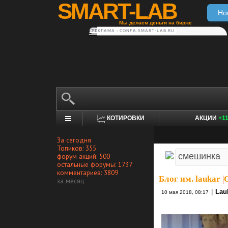
SMART-LAB
Но
Мы делаем деньги на бирже
РЕКЛАМА • CONFA.SMART-LAB.RU
КОТИРОВКИ
АКЦИИ
+1
За сегодня
Топиков: 355
форум акций: 500
остальные форумы: 1737
комментариев: 3809
Блог им. laukar
|
за месяц
|
Lau
10 мая 2018, 08:17