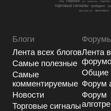
сбербанк
сбер
северсталь
смартлаб
сво
торговые сигналы
трейдинг
ук
фьючерсы
фьючерс ртс
Блоги
Форум
Лента всех блогов
Лента 
форум
Самые полезные
Общие
Самые
комментируемые
Форум 
Новости
Форум
алготре
Торговые сигналы