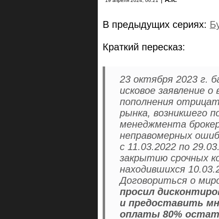
19 апреля 2024, 06:21
В предыдущих сериях:
Б
Краткий пересказ:
23 октября 2023 г. б
исковое заявление о
пополнения отрицате
рынка, возникшего п
менеджмента брокера
неправомерных ошиб
с 11.03.2022 по 29.0
закрытию срочных к
находившихся 10.03.
Договориться о миро
просил дисконтиро
и предоставить мн
оплаты 80% остатк