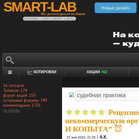
SMART-LAB
Новый дизайн
Мы делаем деньги на бирже
РЕКЛАМА • CONFA.SMART-LAB.RU
КОТИРОВКИ
АКЦИИ
+62
За сегодня
Топиков: 174
форум акций: 259
остальные форумы: 749
комментариев: 1726
за месяц
Рецензии
некоммерческую о
И КОПЫТА” 😈
|
А.К.
07 мая 2024, 21:35