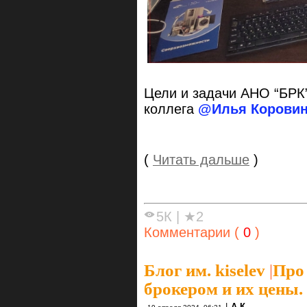
Цели и задачи АНО “БРК”
коллега
@Илья Корови
(
Читать дальше
)
5К
|
★2
Комментарии (
0
)
Блог им. kiselev
|
Про
брокером и их цены.
|
А.К.