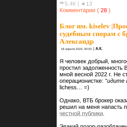
5.4К
|
★13
Комментарии (
28
)
Блог им. kiselev
|
Про
судебным спорам с б
Александр
|
А.К.
18 апреля 2024, 00:02
Я человек добрый, много
простил задолженность В
мной весной 2022 г. Не 
операционистке: "
идите 
lichess… =)
Однако, ВТБ брокер оказ
решил на меня напасть 
честной публики
.
Эдакий позор-разоблачен