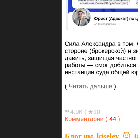
Сила Александра в том, 
стороне (брокерской) и 
давить, защищая частног
работы — смог добиться
инстанции суда общей ю
(
Читать дальше
)
4.9К
|
★10
Комментарии (
44
)
Блог им. kiselev
|
😈 