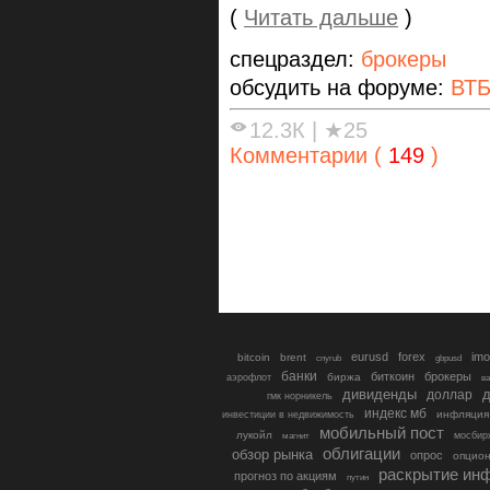
(
Читать дальше
)
спецраздел:
брокеры
обсудить на форуме:
ВТБ
12.3К
|
★25
Комментарии (
149
)
eurusd
forex
imo
bitcoin
brent
cnyrub
gbpusd
банки
биткоин
брокеры
биржа
аэрофлот
в
дивиденды
доллар
д
гмк норникель
индекс мб
инфляция
инвестиции в недвижимость
мобильный пост
лукойл
мосбир
магнит
облигации
обзор рынка
опрос
опцио
раскрытие ин
прогноз по акциям
путин