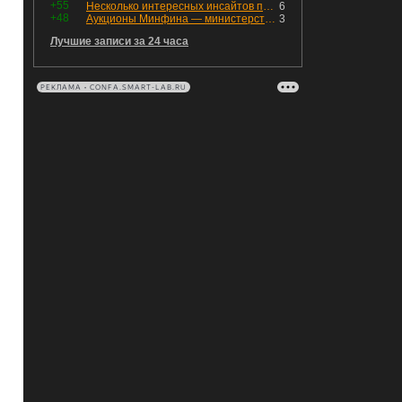
+55
Несколько интересных инсайтов по "Озону"
6
+48
Аукционы Минфина — министерство всё ещё не придумало "лекарство" для рынка ОФЗ. Ликвидности банкам не хватает это по РЕПО аукционам!
3
Лучшие записи за 24 часа
РЕКЛАМА • CONFA.SMART-LAB.RU