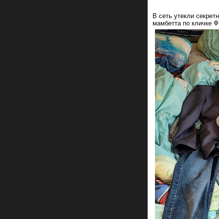
В сеть утекли секре
мамбетта по кличке