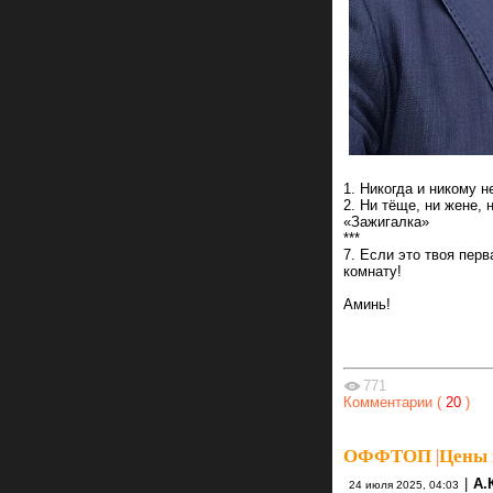
1. Никогда и никому 
2. Ни тёще, ни жене, 
«Зажигалка»
***
7. Если это твоя пер
комнату!
Аминь!
771
Комментарии (
20
)
ОФФТОП
|
Цены 
|
А.
24 июля 2025, 04:03