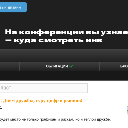
вый дизайн
ОБЛИГАЦИИ
+7
БРО
С Днём дружбы, гуру цифр и рынков!
К.
будет место не только графикам и рискам, но и тёплой дружбе.