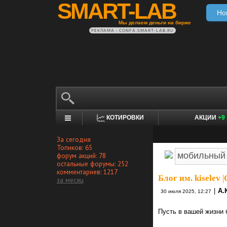
SMART-LAB
Но
Мы делаем деньги на бирже
РЕКЛАМА • CONFA.SMART-LAB.RU
КОТИРОВКИ
АКЦИИ
+9
За сегодня
Топиков: 65
форум акций: 78
остальные форумы: 252
комментариев: 1217
Блог им. kiselev
|
за месяц
|
А.
30 июля 2025, 12:27
Пусть в вашей жизни 