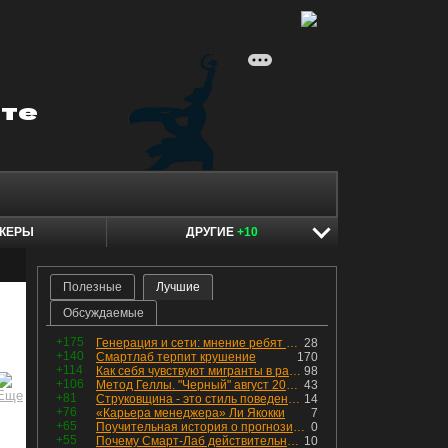
КЕРЫ
ДРУГИЕ
+10
Полезные
Лучшие
Обсуждаемые
+175
Генерация и сети: мнение ребят из индустрии
28
+140
Смартлаб терпит крушение
170
+114
Как себя чувствуют мигранты в раю, в который они так стремились
98
+106
Метод Геллы. "Черный" август 2026 - быть или не быть?
43
+81
Струковщина - это стиль поведения, известный всем в секторе золотодобычи.
14
+76
«Карьера менеджера» Ли Якокки
7
+65
Поучительная история о прогнозировании
0
+55
Почему Смарт-Лаб действительно протух
10