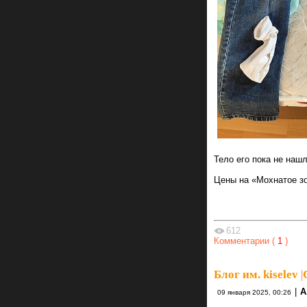
Тело его пока не наш
Цены на «Мохнатое зо
612
Комментарии (
1
)
Блог им. kiselev
|
|
А
09 января 2025, 00:26