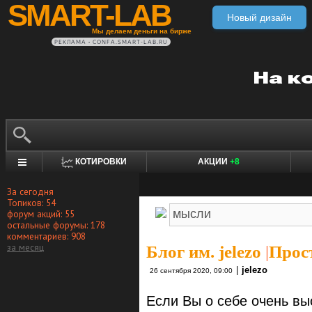
SMART-LAB
Новый дизайн
Мы делаем деньги на бирже
РЕКЛАМА • CONFA.SMART-LAB.RU
КОТИРОВКИ
АКЦИИ
+8
За сегодня
Топиков: 54
форум акций: 55
остальные форумы: 178
комментариев: 908
за месяц
Блог им. jelezo
|
Прос
|
jelezo
26 сентября 2020, 09:00
Если Вы о себе очень вы