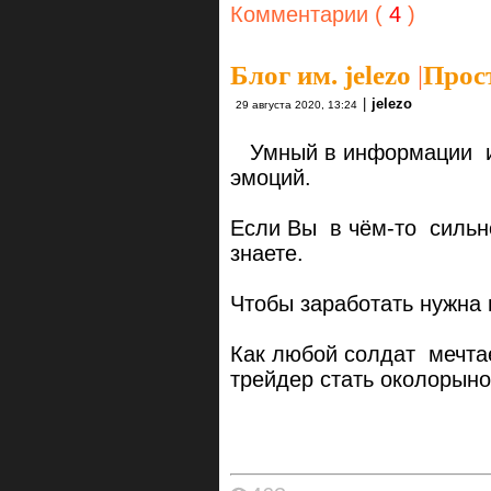
Комментарии (
4
)
Блог им. jelezo
|
Прос
|
jelezo
29 августа 2020, 13:24
Умный в информации ищ
эмоций.
Если Вы в чём-то сильно
знаете.
Чтобы заработать нужна 
Как любой солдат мечтае
трейдер стать околорыно