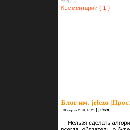
463
Комментарии (
1
)
Блог им. jelezo
|
Прос
|
jelezo
10 августа 2020, 16:25
Нельзя сделать алгори
всегда, обязательно буде