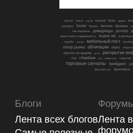
eurusd
forex
imo
bitcoin
brent
cnyrub
gbpusd
банки
биткоин
брокеры
биржа
аэрофлот
в
дивиденды
доллар
д
гмк норникель
индекс мб
инфляция
инвестиции в недвижимость
мобильный пост
лукойл
мосбир
магнит
облигации
обзор рынка
опрос
опцио
раскрытие ин
прогноз по акциям
путин
сбербанк
сбер
северсталь
смартлаб
сво
торговые сигналы
трейдинг
ук
фьючерсы
фьючерс ртс
Блоги
Форум
Лента всех блогов
Лента 
форум
Самые полезные