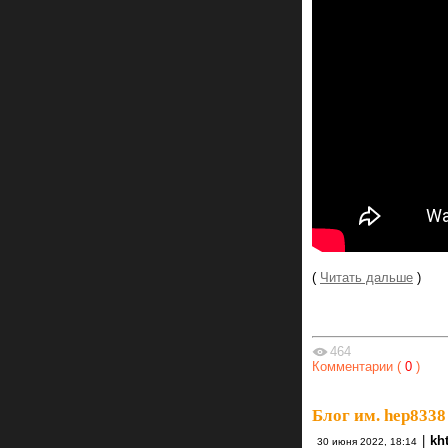
(
Читать дальше
)
464
Комментарии (
0
)
Блог им. hep8338
|
kh
30 июня 2022, 18:14