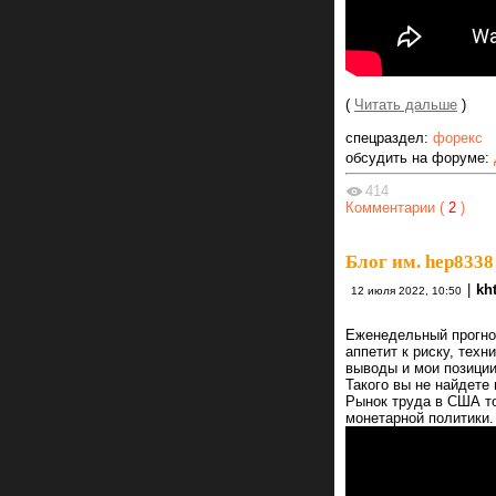
(
Читать дальше
)
спецраздел:
форекс
обсудить на форуме:
414
Комментарии (
2
)
Блог им. hep8338
|
kh
12 июля 2022, 10:50
Еженедельный прогноз
аппетит к риску, тех
выводы и мои позиции
Такого вы не найдете 
Рынок труда в США т
монетарной политики.