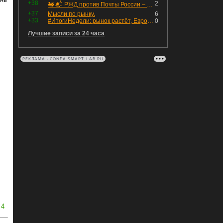
+38
2
🚂 📬 РЖД против Почты России – Какие облигации выбрать?
+37
Мысли по рынку.
6
+33
#ИтогиНедели: рынок растёт, ЕвроТранс трещит
0
Лучшие записи за 24 часа
РЕКЛАМА • CONFA.SMART-LAB.RU
4