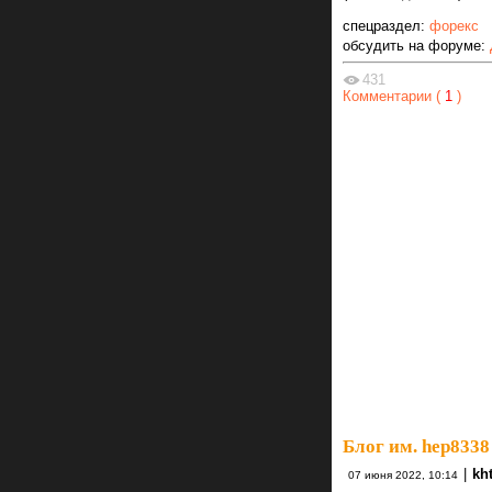
спецраздел:
форекс
обсудить на форуме:
431
Комментарии (
1
)
Блог им. hep8338
|
kh
07 июня 2022, 10:14