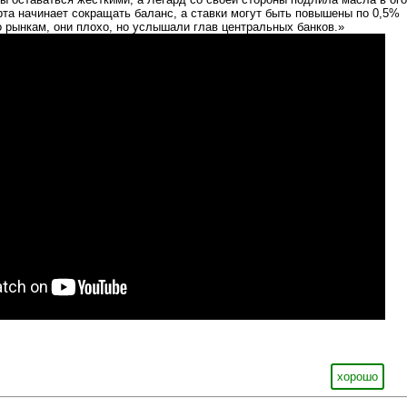
рта начинает сокращать баланс, а ставки могут быть повышены по 0,5%
о рынкам, они плохо, но услышали глав центральных банков.»
хорошо