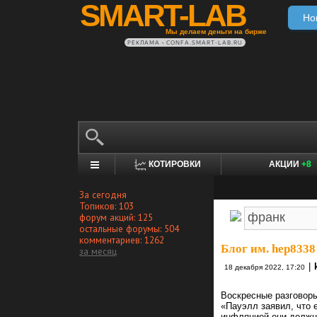
SMART-LAB
Но
Мы делаем деньги на бирже
РЕКЛАМА • CONFA.SMART-LAB.RU
КОТИРОВКИ
АКЦИИ
+8
За сегодня
Топиков: 103
форум акций: 125
остальные форумы: 504
комментариев: 1262
Блог им. hep8338
за месяц
|
18 декабря 2022, 17:20
Воскресные разговор
«Пауэлл заявил, что 
инфляцией они должны