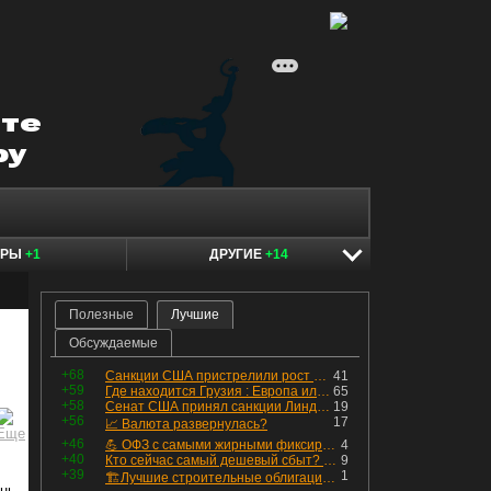
ЕРЫ
+1
ДРУГИЕ
+14
Полезные
Лучшие
Обсуждаемые
+68
Санкции США пристрелили рост акций в России
41
+59
Где находится Грузия : Европа или Азия
65
+58
Сенат США принял санкции Линдси Грэма против России
19
+56
17
📈 Валюта развернулась?
+46
💪 ОФЗ с самыми жирными фиксированными купонами
4
+40
Кто сейчас самый дешевый сбыт? Сводный пост по сбытовым компаниям по отчетам РСБУ за Q2 26г.
9
+39
1
🏗Лучшие строительные облигации первого эшелона
онь