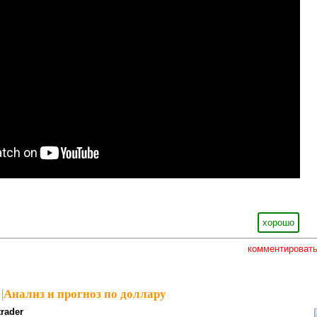
хорошо
комментироват
|
Анализ и прогноз по доллару
trader