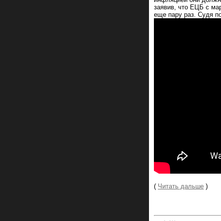
заявив, что ЕЦБ с ма
еще пару раз. Судя п
(
Читать дальше
)