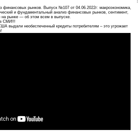
 финансовых рынков. Выпуск №107 от 04.06.2022г: макроэкономика,
нический и фундаментальный анализ финансовых рынков, сентимент,
 на рынке — об этом всем в выпуске.
в СМИ!!!
США выдали необеспеченный кредиты потребителям – это угрожает
!