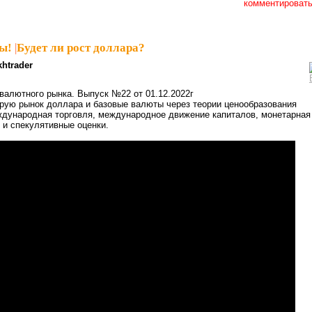
комментироват
ы!
|
Будет ли рост доллара?
khtrader
алютного рынка. Выпуск №22 от 01.12.2022г
рую рынок доллара и базовые валюты через теории ценообразования
ждународная торговля, международное движение капиталов, монетарная
и спекулятивные оценки.