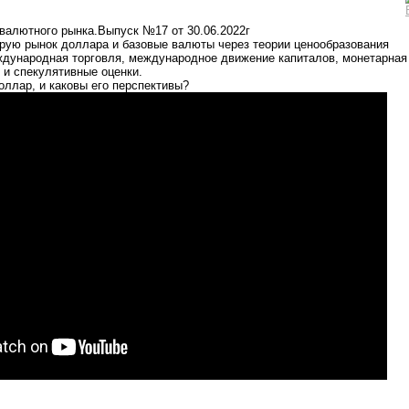
валютного рынка.Выпуск №17 от 30.06.2022г
рую рынок доллара и базовые валюты через теории ценообразования
ждународная торговля, международное движение капиталов, монетарная
и спекулятивные оценки.
оллар, и каковы его перспективы?