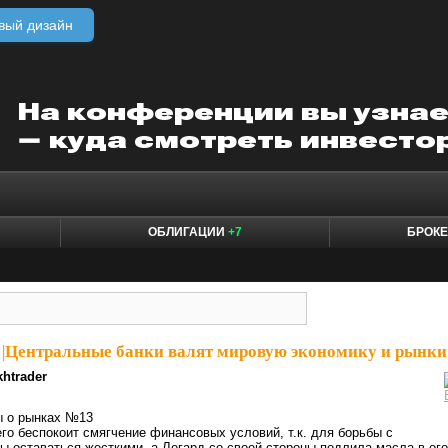
вый дизайн
ОБЛИГАЦИИ
+7
БРОК
|
Центральные банки валят мировую экономику и рынки
khtrader
ы о рынках №13
его беспокоит смягчение финансовых условий, т.к. для борьбы с
 оставаться жесткими, а Легард со своей стороны подлила масла в ог