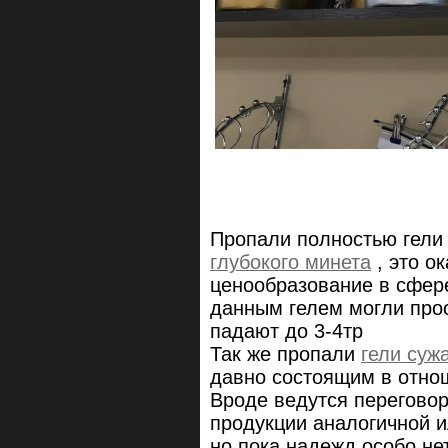
Пропали полностью гели
глубокого минета
, это о
ценообразование в сфере
данным гелем могли прос
падают до 3-4тр
Так же пропали
гели су
давно состоящим в отно
Вроде ведутся переговор
продукции аналогичной и
но пока надежд особо не