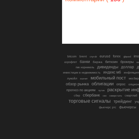
eurusd
forex
imo
bitcoin
brent
cnyrub
gbpusd
банки
биткоин
брокеры
биржа
аэрофлот
в
дивиденды
доллар
д
гмк норникель
индекс мб
инфляция
инвестиции в недвижимость
мобильный пост
лукойл
мосбир
магнит
облигации
обзор рынка
опрос
опцио
раскрытие ин
прогноз по акциям
путин
сбербанк
сбер
северсталь
смартлаб
сво
торговые сигналы
трейдинг
ук
фьючерсы
фьючерс ртс