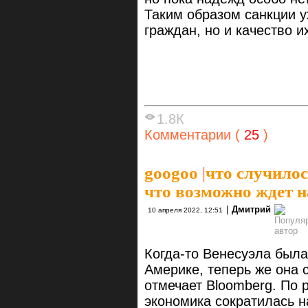
Таким образом санкции у
граждан, но и качество и
1.8К
Комментарии (
25
)
googoo
|
что случилос
что возможно ждет н
|
Дмитрий
10 апреля 2022, 12:51
Когда-то Венесуэла была
Америке, теперь же она 
отмечает Bloomberg. По 
экономика сократилась н