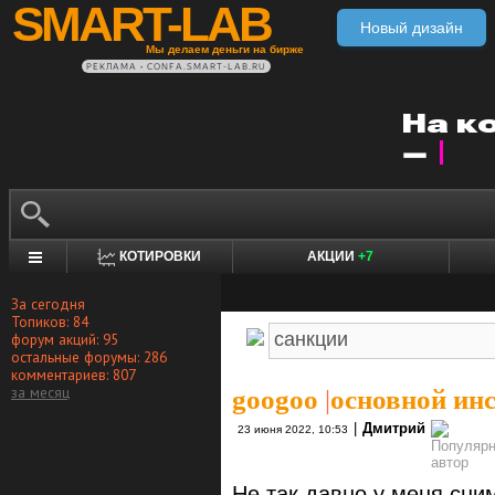
SMART-LAB
Новый дизайн
Мы делаем деньги на бирже
РЕКЛАМА • CONFA.SMART-LAB.RU
КОТИРОВКИ
АКЦИИ
+7
За сегодня
Топиков: 84
форум акций: 95
остальные форумы: 286
комментариев: 807
за месяц
googoo
|
основной ин
|
Дмитрий
23 июня 2022, 10:53
Не так давно у меня сн