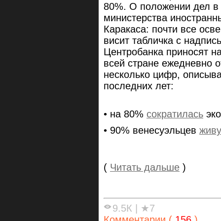
80%. О положении дел в 
министерства иностранн
Каракаса: почти все осв
висит табличка с надпис
Центробанка приносят на
всей стране ежедневно о
несколько цифр, описыв
последних лет:
• на 80%
сократилась
эко
• 90% венесуэльцев
живу
(
Читать дальше
)
9.5К
|
★7
Комментарии (
156
)