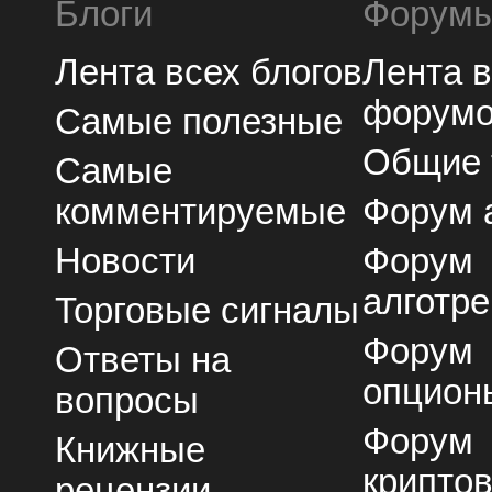
Блоги
Форум
Лента всех блогов
Лента 
форум
Самые полезные
Общие
Самые
комментируемые
Форум 
Новости
Форум
алготре
Торговые сигналы
Форум
Ответы на
опцион
вопросы
Форум
Книжные
крипто
рецензии