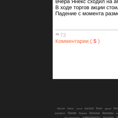
Вчера Янекс сходил на 
В ходе торгов акции стои
Падение с момента разм
73
Комментарии (
5
)
eurusd
forex
imo
bitcoin
brent
cnyrub
gbpusd
банки
биткоин
брокеры
биржа
аэрофлот
в
дивиденды
доллар
д
гмк норникель