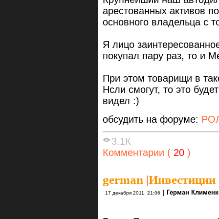
арестованных активов п
основного владельца с т
Я лицо заинтересованное
покупал пару раз, то и М
При этом товарищи в так
Нсли смогут, то это буде
видел :)
обсудить на форуме:
РОЛ
3.1К
Комментарии (
20
)
german
|
Инвестиции 
|
Герман Клименк
17 декабря 2011, 21:06