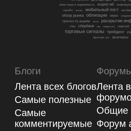
индекс мб
инфляция
инвестиции в недвижимость
мобильный пост
лукойл
мосбир
магнит
облигации
обзор рынка
опрос
опцио
раскрытие ин
прогноз по акциям
путин
сбербанк
сбер
северсталь
смартлаб
сво
торговые сигналы
трейдинг
ук
фьючерсы
фьючерс ртс
Блоги
Форум
Лента всех блогов
Лента 
форум
Самые полезные
Общие
Самые
комментируемые
Форум 