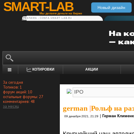
SMART-LAB
Новый дизайн
Мы делаем деньги на бирже
РЕКЛАМА • CONFA.SMART-LAB.RU
КОТИРОВКИ
АКЦИИ
За сегодня
Топиков: 1
форум акций: 10
остальные форумы: 27
комментариев: 48
за месяц
german
|
Рольф на раз
|
Герман Климен
09 декабря 2021, 21:29
Крупнейший наш автодил