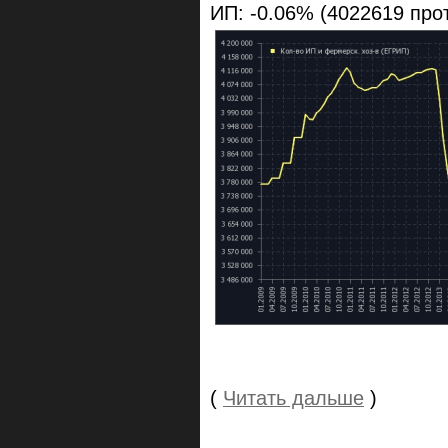
ИП: -0.06% (4022619 про
(
Читать дальше
)