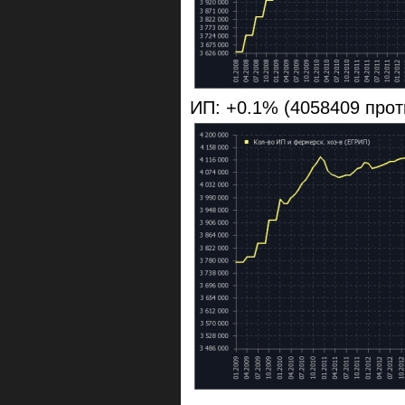
ИП: +0.1% (4058409 прот