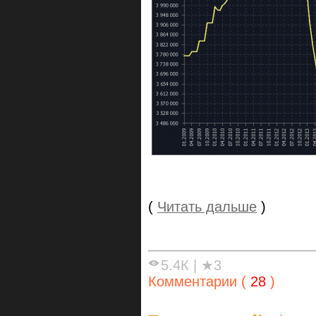
(
Читать дальше
)
5.4К
|
★3
Комментарии (
28
)