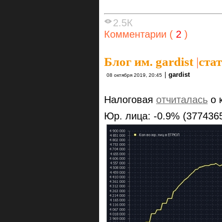
2.5К
Комментарии (
2
)
Блог им. gardist
|
ста
|
gardist
08 октября 2019, 20:45
Налоговая
отчиталась
о 
Юр. лица: -0.9% (3774365