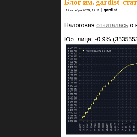
Блог им. gardist
|
ста
|
gardist
12 октября 2020, 19:11
Налоговая
отчиталась
о 
Юр. лица: -0.9% (3535553