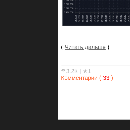
(
Читать дальше
)
3.2К
|
★1
Комментарии (
33
)