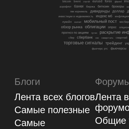
eurusd
forex
imo
bitcoin
brent
cnyrub
gbpusd
банки
биткоин
брокеры
биржа
аэрофлот
в
дивиденды
доллар
д
гмк норникель
индекс мб
инфляция
инвестиции в недвижимость
мобильный пост
лукойл
мосбир
магнит
облигации
обзор рынка
опрос
опцио
раскрытие ин
прогноз по акциям
путин
сбербанк
сбер
северсталь
смартлаб
сво
торговые сигналы
трейдинг
ук
фьючерсы
фьючерс ртс
Блоги
Форум
Лента всех блогов
Лента 
форум
Самые полезные
Общие
Самые