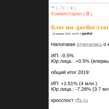
1.7К
|
★1
Комментарии (
0
)
Блог им. gardist
|
ста
|
gardist
14 января 2020, 19:05
Налоговая
отчиталась
о 
ИП: -0.5%.
Юр.лица.: +0.5% (впервы
общий итог 2019:
ИП: +1.51% (4 млн.)
Юр.лица.: -7.28% (3.7 мл
кросспост
rffx.ru