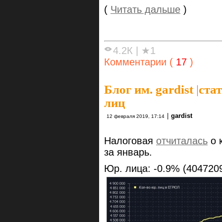
(
Читать дальше
)
4.2К
|
★1
Комментарии (
17
)
Блог им. gardist
|
ста
лиц
|
gardist
12 февраля 2019, 17:14
Налоговая
отчиталась
о 
за январь.
Юр. лица: -0.9% (404720