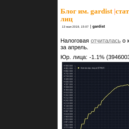
Блог им. gardist
|
ста
лиц
|
gardist
13 мая 2019, 15:07
Налоговая
отчиталась
о 
за апрель.
Юр. лица: -1.1% (3946003