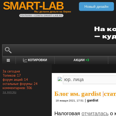
SMART-LAB
Новый дизайн
Мы делаем деньги на бирже
РЕКЛАМА • CONFA.SMART-LAB.RU
КОТИРОВКИ
АКЦИИ
+3
За сегодня
Топиков: 17
форум акций: 14
остальные форумы: 24
комментариев: 306
за месяц
Блог им. gardist
|
ста
|
gardist
18 января 2021, 17:51
Налоговая
отчиталась
о 